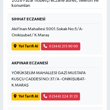
2026 Pazar nöbetçi eczane adres, telefon ve
konumları
SIHHAT ECZANESİ
Akif İnan Mahallesi 5001.Sokak No:5/A-
Onikişubat/ K.Maraş
Yol Tarifi Al
0 (344) 215 90 00
AKPINAR ECZANESİ
YÖRÜKSELİM MAHALLESİ GAZİ MUSTAFA
KUŞÇU CADDESİ NO:37/A -ONİKİŞUBAT-
K.MARAŞ
Yol Tarifi Al
0 (344) 224 31 23