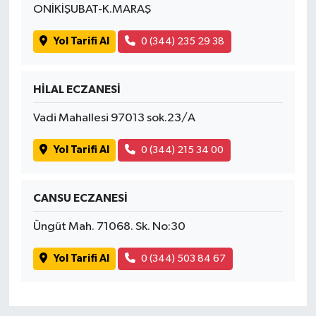
ONİKİŞUBAT-K.MARAŞ
Yol Tarifi Al
0 (344) 235 29 38
HİLAL ECZANESİ
Vadi Mahallesi 97013 sok.23/A
Yol Tarifi Al
0 (344) 215 34 00
CANSU ECZANESİ
Üngüt Mah. 71068. Sk. No:30
Yol Tarifi Al
0 (344) 503 84 67