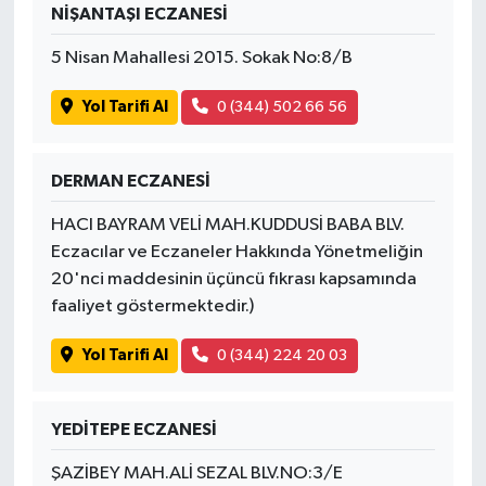
NİŞANTAŞI ECZANESİ
5 Nisan Mahallesi 2015. Sokak No:8/B
Yol Tarifi Al
0 (344) 502 66 56
DERMAN ECZANESİ
HACI BAYRAM VELİ MAH.KUDDUSİ BABA BLV.
Eczacılar ve Eczaneler Hakkında Yönetmeliğin
20'nci maddesinin üçüncü fıkrası kapsamında
faaliyet göstermektedir.)
Yol Tarifi Al
0 (344) 224 20 03
YEDİTEPE ECZANESİ
ŞAZİBEY MAH.ALİ SEZAL BLV.NO:3/E