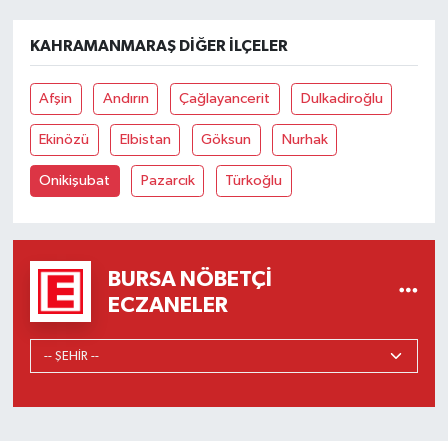
KAHRAMANMARAŞ DIĞER İLÇELER
Afşin
Andırın
Çağlayancerit
Dulkadiroğlu
Ekinözü
Elbistan
Göksun
Nurhak
Onikişubat
Pazarcık
Türkoğlu
BURSA NÖBETÇI
ECZANELER