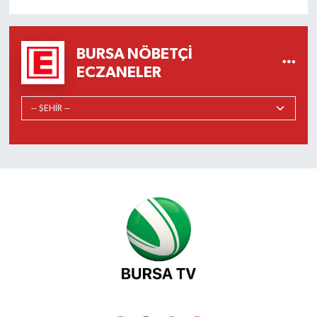
BURSA NÖBETÇI
ECZANELER