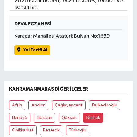
2026 Pazar nöbetçi eczane adres, telefon ve
konumları
DEVA ECZANESİ
Karaçar Mahallesi Atatürk Bulvarı No:165D
Yol Tarifi Al
KAHRAMANMARAŞ DIĞER İLÇELER
Afşin
Andırın
Çağlayancerit
Dulkadiroğlu
Ekinözü
Elbistan
Göksun
Nurhak
Onikişubat
Pazarcık
Türkoğlu