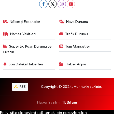
Nöbetçi Eczaneler
Hava Durumu
Namaz Vakitleri
Trafik Durumu
Süper Lig Puan Durumu ve
Tüm Manşetler
Fikstür
Son Dakika Haberleri
Haber Arşivi
RSS
Copyright © 2024. Her hakkı saklıdır.
Haber Yazılımı:
TE Bilişim
En iyi site deneyimi sağlamak için çerezlerden