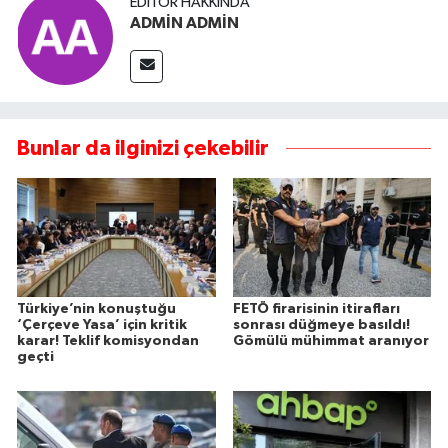
EDITÖR HAKKINDA
ADMİN ADMİN
Bunlar da ilginizi çekebilir
Türkiye’nin konuştuğu
FETÖ firarisinin itirafları
‘Çerçeve Yasa’ için kritik
sonrası düğmeye basıldı!
karar! Teklif komisyondan
Gömülü mühimmat aranıyor
geçti