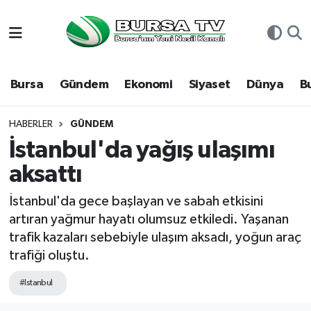
Asayiş
Nöbetçi Eczaneler
Bursa
Gündem
Ekonomi
Siyaset
Dünya
B
Bursa
Hava Durumu
Dünya
Namaz Vakitleri
HABERLER
GÜNDEM
İstanbul'da yağış ulaşımı
Eğitim
Trafik Durumu
aksattı
Ekonomi
Süper Lig Puan Durumu ve Fikstür
İstanbul'da gece başlayan ve sabah etkisini
artıran yağmur hayatı olumsuz etkiledi. Yaşanan
Genel
Tüm Manşetler
trafik kazaları sebebiyle ulaşım aksadı, yoğun araç
trafiği oluştu.
Gündem
Son Dakika Haberleri
#Istanbul
Magazin
Haber Arşivi