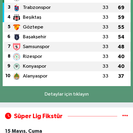
3
Trabzonspor
33
69
4
Beşiktaş
33
59
5
Göztepe
33
55
6
Başakşehir
33
54
7
Samsunspor
33
48
8
Rizespor
33
40
9
Konyaspor
33
40
10
Alanyaspor
33
37
Detaylar için tıklayın
Süper Lig Fikstür
15 Mayıs, Cuma