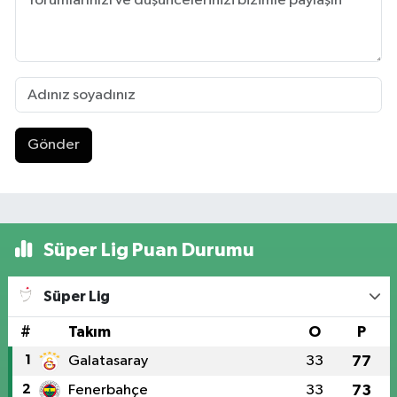
Gönder
Süper Lig Puan Durumu
Süper Lig
#
Takım
O
P
1
Galatasaray
33
77
2
Fenerbahçe
33
73