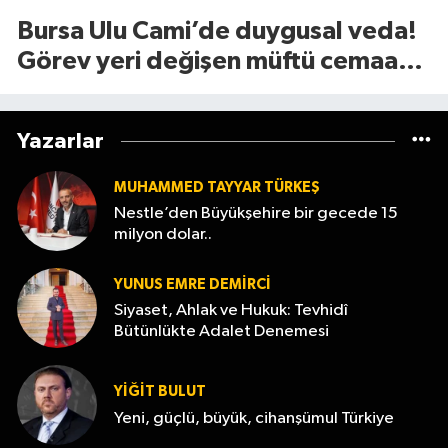
Bursa Ulu Cami’de duygusal veda!
Görev yeri değişen müftü cemaate
böyle seslendi
Yazarlar
MUHAMMED TAYYAR TÜRKEŞ
Nestle’den Büyükşehire bir gecede 15
milyon dolar..
YUNUS EMRE DEMIRCI
Siyaset, Ahlak ve Hukuk: Tevhidî
Bütünlükte Adalet Denemesi
YİĞİT BULUT
Yeni, güçlü, büyük, cihanşümul Türkiye