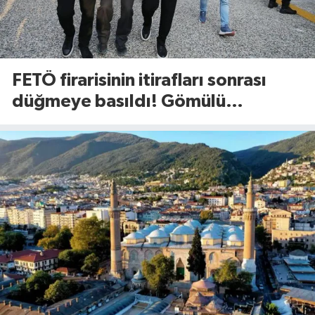
FETÖ firarisinin itirafları sonrası
düğmeye basıldı! Gömülü
mühimmat aranıyor