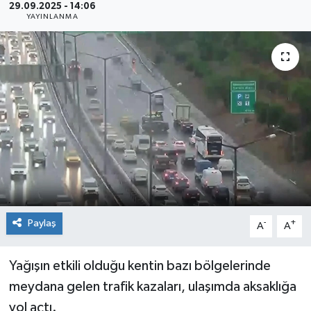
29.09.2025 - 14:06
YAYINLANMA
Sağlık
Siyaset
Spor
Teknoloji
Türkiye
Paylaş
-
+
A
A
Yağışın etkili olduğu kentin bazı bölgelerinde
meydana gelen trafik kazaları, ulaşımda aksaklığa
yol açtı.