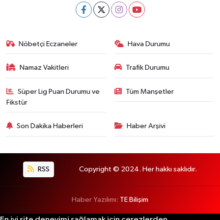
Nöbetçi Eczaneler
Hava Durumu
Namaz Vakitleri
Trafik Durumu
Süper Lig Puan Durumu ve
Tüm Manşetler
Fikstür
Son Dakika Haberleri
Haber Arşivi
RSS
Copyright © 2024. Her hakkı saklıdır.
Haber Yazılımı:
TE Bilişim
En iyi site deneyimi sağlamak için çerezlerden