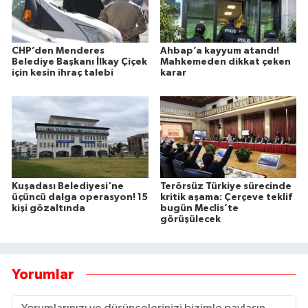
CHP’den Menderes
Ahbap’a kayyum atandı!
Belediye Başkanı İlkay Çiçek
Mahkemeden dikkat çeken
için kesin ihraç talebi
karar
Kuşadası Belediyesi'ne
Terörsüz Türkiye sürecinde
üçüncü dalga operasyon! 15
kritik aşama: Çerçeve teklif
kişi gözaltında
bugün Meclis’te
görüşülecek
Yorumlar