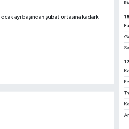
Ri
 ocak ayı başından şubat ortasına kadarki
1
Fa
Ga
Sa
1
Ka
Fe
Tr
Ka
An