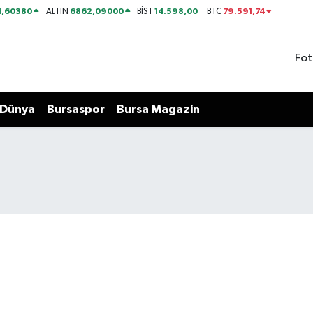
1,60380
6862,09000
14.598,00
79.591,74
ALTIN
BİST
BTC
Fot
Dünya
Bursaspor
Bursa Magazin