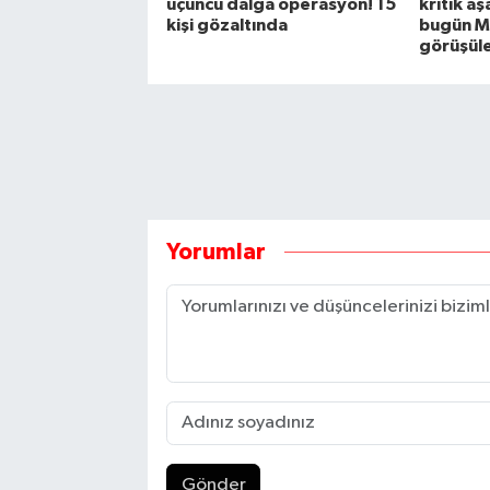
üçüncü dalga operasyon! 15
kritik a
kişi gözaltında
bugün M
görüşül
Yorumlar
Gönder