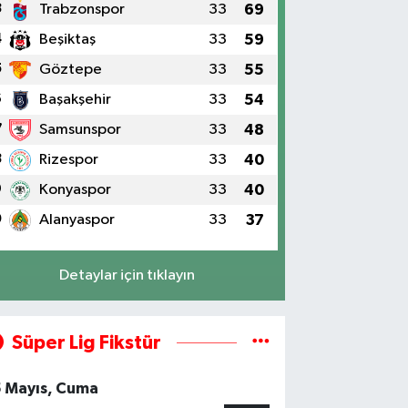
3
Trabzonspor
33
69
4
Beşiktaş
33
59
5
Göztepe
33
55
6
Başakşehir
33
54
7
Samsunspor
33
48
8
Rizespor
33
40
9
Konyaspor
33
40
0
Alanyaspor
33
37
Detaylar için tıklayın
Süper Lig Fikstür
5 Mayıs, Cuma