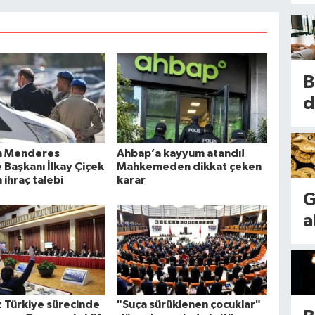
B
d
ş
i
n Menderes
Ahbap’a kayyum atandı!
k
 Başkanı İlkay Çiçek
Mahkemeden dikkat çeken
n ihraç talebi
karar
s
G
K
a
r
a
k
d
s
m
s
7
 Türkiye sürecinde
"Suça sürüklenen çocuklar"
g