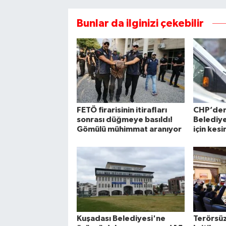
Bunlar da ilginizi çekebilir
FETÖ firarisinin itirafları
CHP’de
sonrası düğmeye basıldı!
Belediye
Gömülü mühimmat aranıyor
için kesi
Kuşadası Belediyesi'ne
Terörsüz