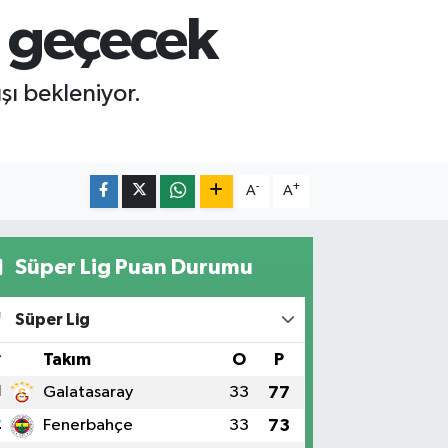
ı geçecek
ı bekleniyor.
-
+
A
A
Süper Lig Puan Durumu
Süper Lig
#
Takım
O
P
1
Galatasaray
33
77
2
Fenerbahçe
33
73