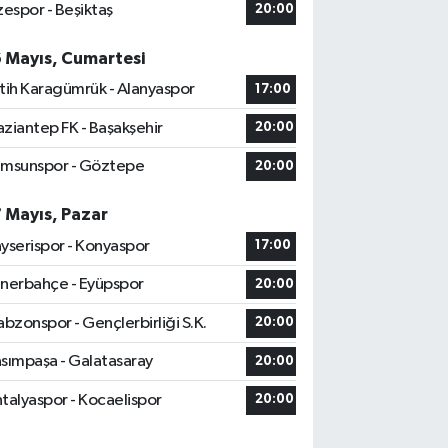
zespor - Beşiktaş
20:00
6 Mayıs, Cumartesi
tih Karagümrük - Alanyaspor
17:00
ziantep FK - Başakşehir
20:00
msunspor - Göztepe
20:00
7 Mayıs, Pazar
yserispor - Konyaspor
17:00
nerbahçe - Eyüpspor
20:00
abzonspor - Gençlerbirliği S.K.
20:00
sımpaşa - Galatasaray
20:00
talyaspor - Kocaelispor
20:00