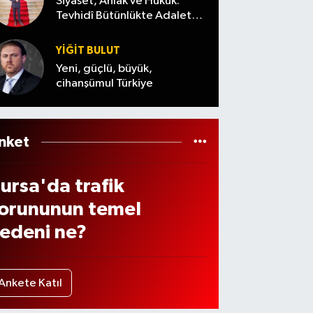
s
2026
Siyaset, Ahlak ve Hukuk:
Tevhidî Bütünlükte Adalet
uma)
Denemesi
YİĞİT BULUT
Yeni, güçlü, büyük,
cihanşümul Türkiye
nket
ursa'da trafik
orununun temel
edeni ne?
Ankete Katıl