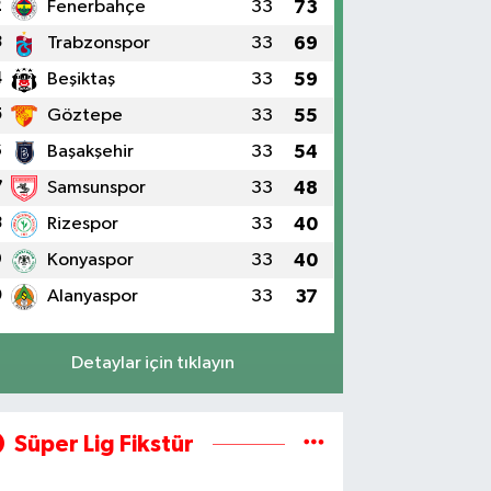
2
Fenerbahçe
33
73
3
Trabzonspor
33
69
4
Beşiktaş
33
59
5
Göztepe
33
55
6
Başakşehir
33
54
7
Samsunspor
33
48
8
Rizespor
33
40
9
Konyaspor
33
40
0
Alanyaspor
33
37
Detaylar için tıklayın
Süper Lig Fikstür