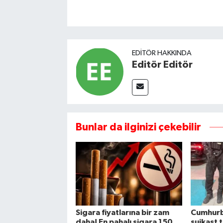
EDITÖR HAKKINDA
Editör Editör
Bunlar da ilginizi çekebilir
Sigara fiyatlarına bir zam
Cumhurb
daha! En pahalı sigara 150
suikast 