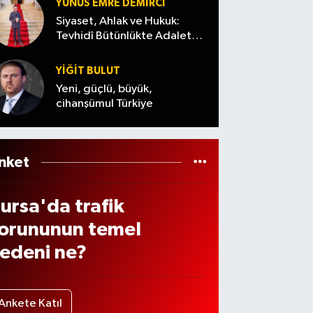
lay
tte
sevk
YUNUS EMRE DEMIRCI
ldu
edildi
Siyaset, Ahlak ve Hukuk:
amle
Tevhidî Bütünlükte Adalet
!
Denemesi
i!
YİĞİT BULUT
hale
Yeni, güçlü, büyük,
arihi
cihanşümul Türkiye
çıkla
dı
nket
ursa'da trafik
orununun temel
edeni ne?
Ankete Katıl