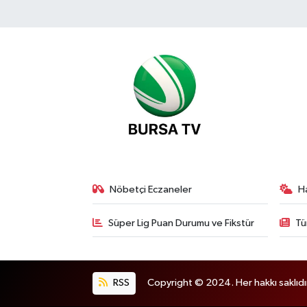
Nöbetçi Eczaneler
H
Süper Lig Puan Durumu ve Fikstür
Tü
RSS
Copyright © 2024. Her hakkı saklıdı