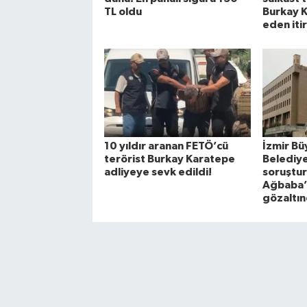
TL oldu
Burkay 
eden itir
10 yıldır aranan FETÖ’cü
İzmir Bü
terörist Burkay Karatepe
Belediye
adliyeye sevk edildi!
soruştur
Ağbaba’
gözaltı