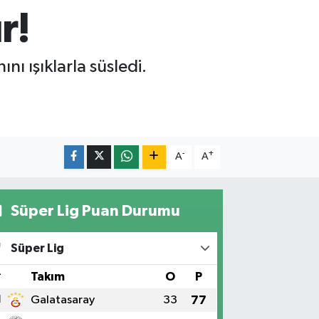
r!
nı ışıklarla süsledi.
-
+
A
A
Süper Lig Puan Durumu
Süper Lig
#
Takım
O
P
1
Galatasaray
33
77