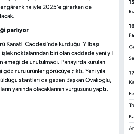
1
 rengârenk haliyle 2025’e girerken de
Ri
lacak.
1
ği parlıyor
Fa
rü Kanatlı Caddesi’nde kurduğu ‘Yılbaşı
Ga
n işlek noktalarından biri olan caddede yeni yıl
Sa
ın emeği de unutulmadı. Panayırda kurulan
 göz nuru ürünler görücüye çıktı. Yeni yıla
1
nüldüğü stantları da gezen Başkan Ovalıoğlu,
Ka
ların yanında olacaklarının vurgusunu yaptı.
Fe
Tr
Ka
An