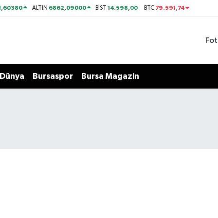
1,60380
6862,09000
14.598,00
79.591,74
ALTIN
BİST
BTC
Fot
Dünya
Bursaspor
Bursa Magazin