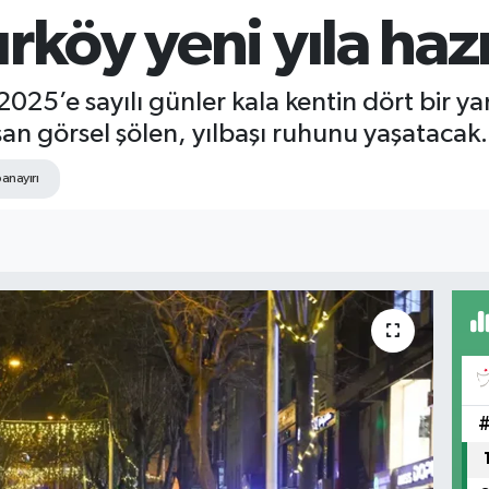
rköy yeni yıla hazı
025’e sayılı günler kala kentin dört bir yanı
aşan görsel şölen, yılbaşı ruhunu yaşatacak.
panayırı