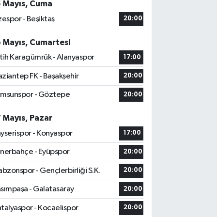
5 Mayıs, Cuma
zespor - Beşiktaş
20:00
6 Mayıs, Cumartesi
tih Karagümrük - Alanyaspor
17:00
ziantep FK - Başakşehir
20:00
msunspor - Göztepe
20:00
7 Mayıs, Pazar
yserispor - Konyaspor
17:00
nerbahçe - Eyüpspor
20:00
abzonspor - Gençlerbirliği S.K.
20:00
sımpaşa - Galatasaray
20:00
talyaspor - Kocaelispor
20:00