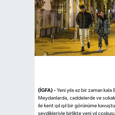
(İGFA) -
Yeni yıla az bir zaman kala
Meydanlarda, caddelerde ve sokaklar
ile kent ışıl ışıl bir görünüme kavuş
sevdikleriyle birlikte yeni yıl coşk