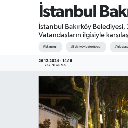
İstanbul Bakı
Sağlık
Siyaset
İstanbul Bakırköy Belediyesi, 2
Vatandaşların ilgisiyle karşıl
Spor
#Istanbul
#Bakırköy belediyesi
#Yılbaşı 
Teknoloji
26.12.2024 - 14:16
YAYINLANMA
Türkiye