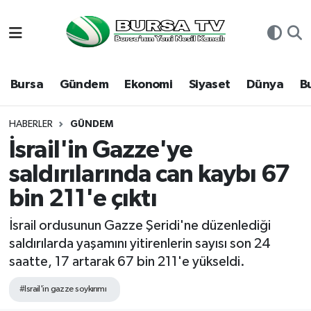
Asayiş
Nöbetçi Eczaneler
Bursa
Gündem
Ekonomi
Siyaset
Dünya
B
Bursa
Hava Durumu
Dünya
Namaz Vakitleri
HABERLER
GÜNDEM
İsrail'in Gazze'ye
Eğitim
Trafik Durumu
saldırılarında can kaybı 67
bin 211'e çıktı
Ekonomi
Süper Lig Puan Durumu ve Fikstür
İsrail ordusunun Gazze Şeridi'ne düzenlediği
Genel
Tüm Manşetler
saldırılarda yaşamını yitirenlerin sayısı son 24
saatte, 17 artarak 67 bin 211'e yükseldi.
Gündem
Son Dakika Haberleri
#Israil'in gazze soykırımı
Magazin
Haber Arşivi