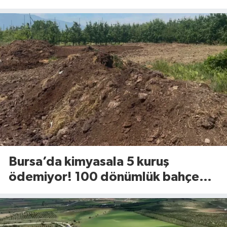
mı?
Bursa’da kimyasala 5 kuruş
ödemiyor! 100 dönümlük bahçede
uyguladığı yöntem dikkat çekti