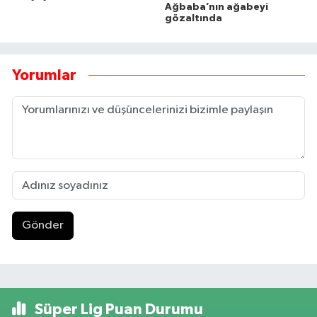
Ağbaba’nın ağabeyi
gözaltında
Yorumlar
Gönder
Süper Lig Puan Durumu