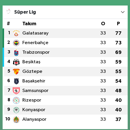
Süper Lig
#
Takım
O
P
1
Galatasaray
33
77
2
Fenerbahçe
33
73
3
Trabzonspor
33
69
4
Beşiktaş
33
59
5
Göztepe
33
55
6
Başakşehir
33
54
7
Samsunspor
33
48
8
Rizespor
33
40
9
Konyaspor
33
40
10
Alanyaspor
33
37