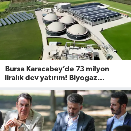
Bursa Karacabey’de 73 milyon
liralık dev yatırım! Biyogaz
tesisinde kapasite 545 tona
yükseliyor