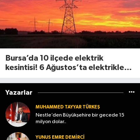
Bursa’da 10 ilçede elektrik
kesintisi! 6 Ağustos’ta elektrikler
ne zaman gelecek?
Yazarlar
MUHAMMED TAYYAR TÜRKEŞ
Nestle’den Büyükşehire bir gecede 15
milyon dolar..
YUNUS EMRE DEMIRCI