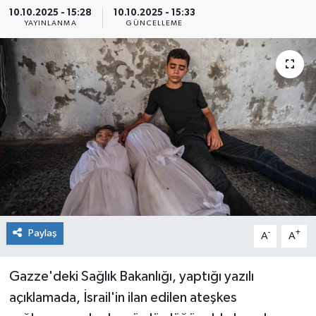
10.10.2025 - 15:28
10.10.2025 - 15:33
Sağlık
YAYINLANMA
GÜNCELLEME
Siyaset
Spor
Teknoloji
Türkiye
Paylaş
-
+
A
A
Gazze'deki Sağlık Bakanlığı, yaptığı yazılı
açıklamada, İsrail'in ilan edilen ateşkes