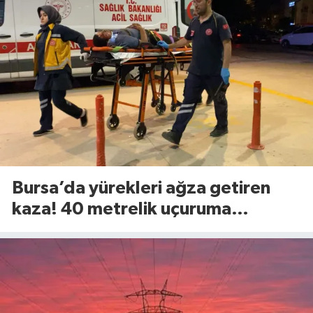
Bursa’da yürekleri ağza getiren
kaza! 40 metrelik uçuruma
yuvarlandılar