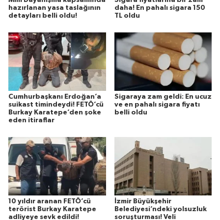
Milli Dayanışma kapsamında
Sigara fiyatlarına bir zam
hazırlanan yasa taslağının
daha! En pahalı sigara 150
detayları belli oldu!
TL oldu
Cumhurbaşkanı Erdoğan’a
Sigaraya zam geldi: En ucuz
suikast timindeydi! FETÖ’cü
ve en pahalı sigara fiyatı
Burkay Karatepe’den şoke
belli oldu
eden itiraflar
10 yıldır aranan FETÖ’cü
İzmir Büyükşehir
terörist Burkay Karatepe
Belediyesi’ndeki yolsuzluk
adliyeye sevk edildi!
soruşturması! Veli