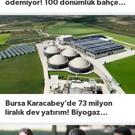
ödemiyor! 100 dönümlük bahçede
uyguladığı yöntem dikkat çekti
Bursa Karacabey’de 73 milyon
liralık dev yatırım! Biyogaz
tesisinde kapasite 545 tona
yükseliyor