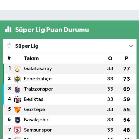
Süper Lig Puan Durumu
Süper Lig
#
Takım
O
P
1
Galatasaray
33
77
2
Fenerbahçe
33
73
3
Trabzonspor
33
69
4
Beşiktaş
33
59
5
Göztepe
33
55
6
Başakşehir
33
54
7
Samsunspor
33
48