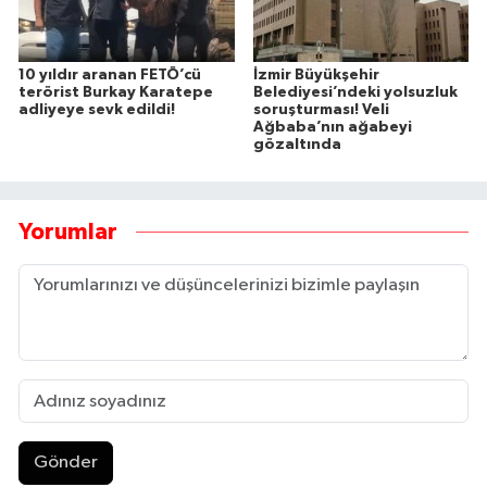
10 yıldır aranan FETÖ’cü
İzmir Büyükşehir
terörist Burkay Karatepe
Belediyesi’ndeki yolsuzluk
adliyeye sevk edildi!
soruşturması! Veli
Ağbaba’nın ağabeyi
gözaltında
Yorumlar
Gönder