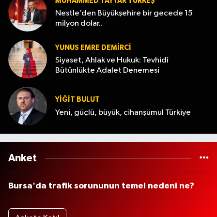
MUHAMMED TAYYAR TÜRKEŞ
Nestle’den Büyükşehire bir gecede 15
milyon dolar..
YUNUS EMRE DEMIRCI
Siyaset, Ahlak ve Hukuk: Tevhidî
Bütünlükte Adalet Denemesi
YİĞİT BULUT
Yeni, güçlü, büyük, cihanşümul Türkiye
Anket
Bursa'da trafik sorununun temel nedeni ne?