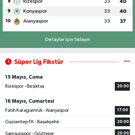
8
Rizespor
33
40
9
Konyaspor
33
40
10
Alanyaspor
33
37
Detaylar için tıklayın
Süper Lig Fikstür
15 Mayıs, Cuma
Rizespor - Beşiktaş
20:00
16 Mayıs, Cumartesi
Fatih Karagümrük - Alanyaspor
17:00
Gaziantep FK - Başakşehir
20:00
Samsunspor - Göztepe
20:00