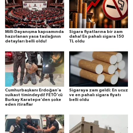
Milli Dayanışma kapsamında
Sigara fiyatlarına bir zam
hazırlanan yasa taslağının
daha! En pahalı sigara 150
detayları belli oldu!
TL oldu
Cumhurbaşkanı Erdoğan’a
Sigaraya zam geldi: En ucuz
suikast timindeydi! FETÖ’cü
ve en pahalı sigara fiyatı
Burkay Karatepe’den şoke
belli oldu
eden itiraflar