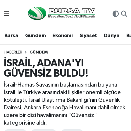
Asayiş
Nöbetçi Eczaneler
Bursa
Gündem
Ekonomi
Siyaset
Dünya
B
Bursa
Hava Durumu
Dünya
Namaz Vakitleri
HABERLER
GÜNDEM
İSRAİL, ADANA'YI
Eğitim
Trafik Durumu
GÜVENSİZ BULDU!
Ekonomi
Süper Lig Puan Durumu ve Fikstür
İsrail-Hamas Savaşının başlamasından bu yana
İsrail ile Türkiye arasındaki ilişkiler önemli ölçüde
Genel
Tüm Manşetler
kötüleşti. İsrail Ulaştırma Bakanlığı'nın Güvenlik
Dairesi, Ankara Esenboğa Havalimanı dahil olmak
Gündem
Son Dakika Haberleri
üzere bir dizi havalimanını “Güvensiz”
kategorisine aldı.
Magazin
Haber Arşivi