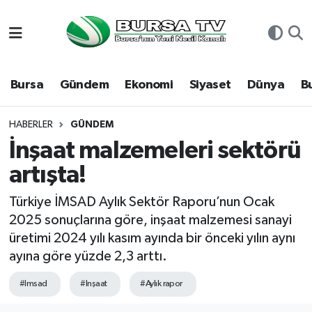
Asayiş
Nöbetçi Eczaneler
Bursa
Gündem
Ekonomi
Siyaset
Dünya
B
Bursa
Hava Durumu
Dünya
Namaz Vakitleri
HABERLER
GÜNDEM
İnşaat malzemeleri sektörü
Eğitim
Trafik Durumu
artışta!
Ekonomi
Süper Lig Puan Durumu ve Fikstür
Türkiye İMSAD Aylık Sektör Raporu’nun Ocak
2025 sonuçlarına göre, inşaat malzemesi sanayi
Genel
Tüm Manşetler
üretimi 2024 yılı kasım ayında bir önceki yılın aynı
ayına göre yüzde 2,3 arttı.
Gündem
Son Dakika Haberleri
#Imsad
#Inşaat
#Aylık rapor
Magazin
Haber Arşivi