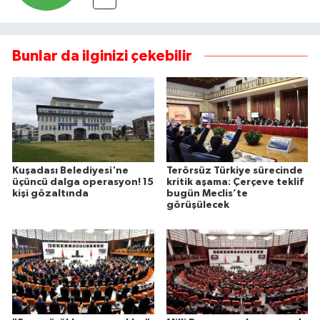
Bunlar da ilginizi çekebilir
Kuşadası Belediyesi'ne
Terörsüz Türkiye sürecinde
üçüncü dalga operasyon! 15
kritik aşama: Çerçeve teklif
kişi gözaltında
bugün Meclis’te
görüşülecek