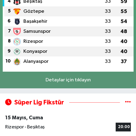
4
Beşiktaş
33
59
5
Göztepe
33
55
6
Başakşehir
33
54
7
Samsunspor
33
48
8
Rizespor
33
40
9
Konyaspor
33
40
10
Alanyaspor
33
37
Detaylar için tıklayın
Süper Lig Fikstür
15 Mayıs, Cuma
Rizespor - Beşiktaş
20:00