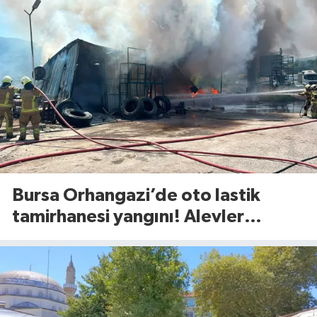
Bursa Orhangazi’de oto lastik
tamirhanesi yangını! Alevler
ekiplerin müdahalesiyle
söndürüldü