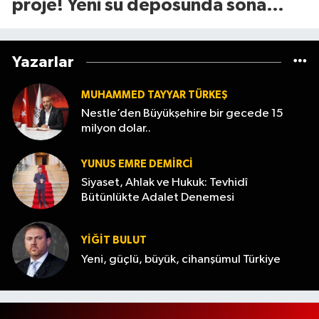
proje! Yeni su deposunda sona
yaklaşıldı
Yazarlar
MUHAMMED TAYYAR TÜRKEŞ
Nestle’den Büyükşehire bir gecede 15
milyon dolar..
YUNUS EMRE DEMIRCI
Siyaset, Ahlak ve Hukuk: Tevhidî
Bütünlükte Adalet Denemesi
YİĞİT BULUT
Yeni, güçlü, büyük, cihanşümul Türkiye