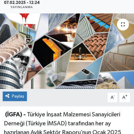
07.02.2025 - 12:24
YAYINLANMA
Sağlık
Siyaset
Spor
Teknoloji
Türkiye
Paylaş
-
+
A
A
(İGFA) -
Türkiye İnşaat Malzemesi Sanayicileri
Derneği (Türkiye İMSAD) tarafından her ay
hazırlanan Aylık Sektör Raporu’nun Ocak 2025