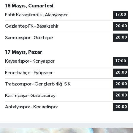
16 Mayıs, Cumartesi
Fatih Karagümrük - Alanyaspor
17:00
Gaziantep FK - Başakşehir
20:00
Samsunspor - Göztepe
20:00
17 Mayıs, Pazar
Kayserispor - Konyaspor
17:00
Fenerbahçe - Eyüpspor
20:00
Trabzonspor - Gençlerbirliği S.K.
20:00
Kasımpaşa - Galatasaray
20:00
Antalyaspor - Kocaelispor
20:00