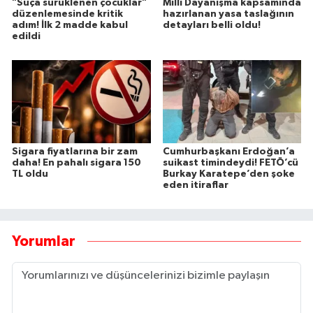
"Suça sürüklenen çocuklar"
Milli Dayanışma kapsamında
düzenlemesinde kritik
hazırlanan yasa taslağının
adım! İlk 2 madde kabul
detayları belli oldu!
edildi
Sigara fiyatlarına bir zam
Cumhurbaşkanı Erdoğan’a
daha! En pahalı sigara 150
suikast timindeydi! FETÖ’cü
TL oldu
Burkay Karatepe’den şoke
eden itiraflar
Yorumlar