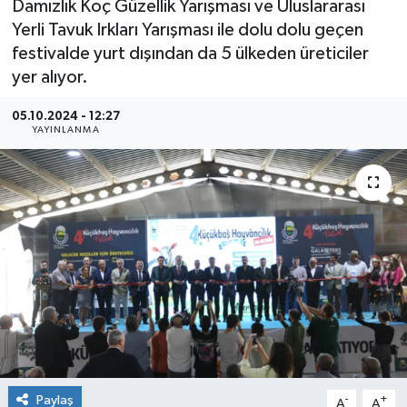
Damızlık Koç Güzellik Yarışması ve Uluslararası
Yerli Tavuk Irkları Yarışması ile dolu dolu geçen
Sağlık
festivalde yurt dışından da 5 ülkeden üreticiler
yer alıyor.
Siyaset
05.10.2024 - 12:27
Spor
YAYINLANMA
Teknoloji
Türkiye
Paylaş
-
+
A
A