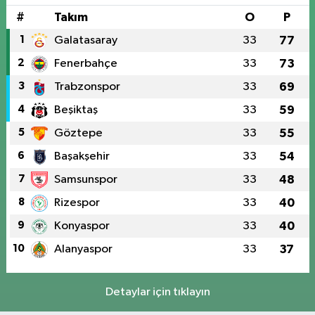
#
Takım
O
P
1
Galatasaray
33
77
2
Fenerbahçe
33
73
3
Trabzonspor
33
69
4
Beşiktaş
33
59
5
Göztepe
33
55
6
Başakşehir
33
54
7
Samsunspor
33
48
8
Rizespor
33
40
9
Konyaspor
33
40
10
Alanyaspor
33
37
Detaylar için tıklayın