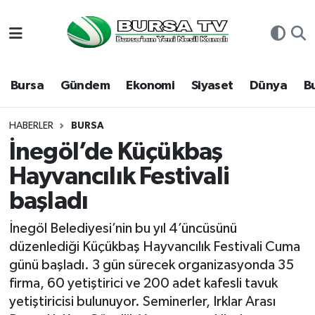
Asayiş
Nöbetçi Eczaneler
Bursa
Gündem
Ekonomi
Siyaset
Dünya
B
Bursa
Hava Durumu
Dünya
Namaz Vakitleri
HABERLER
BURSA
İnegöl’de Küçükbaş
Eğitim
Trafik Durumu
Hayvancılık Festivali
başladı
Ekonomi
Süper Lig Puan Durumu ve Fikstür
İnegöl Belediyesi’nin bu yıl 4’üncüsünü
Genel
Tüm Manşetler
düzenlediği Küçükbaş Hayvancılık Festivali Cuma
günü başladı. 3 gün sürecek organizasyonda 35
Gündem
Son Dakika Haberleri
firma, 60 yetiştirici ve 200 adet kafesli tavuk
yetiştiricisi bulunuyor. Seminerler, Irklar Arası
Magazin
Haber Arşivi