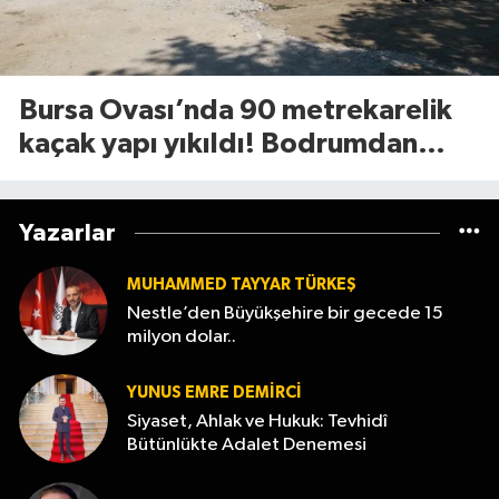
Bursa Ovası’nda 90 metrekarelik
kaçak yapı yıkıldı! Bodrumdan
minik dostlar çıktı
Yazarlar
MUHAMMED TAYYAR TÜRKEŞ
Nestle’den Büyükşehire bir gecede 15
milyon dolar..
YUNUS EMRE DEMIRCI
Siyaset, Ahlak ve Hukuk: Tevhidî
Bütünlükte Adalet Denemesi