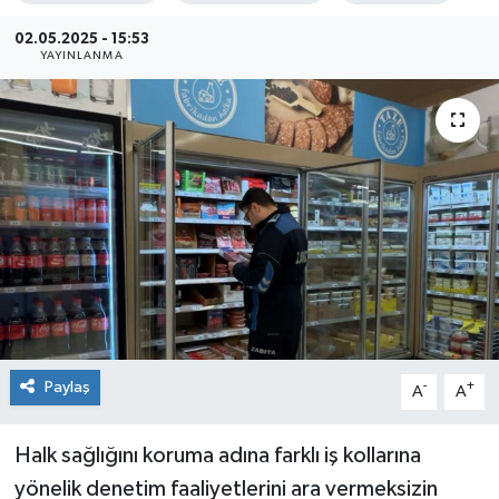
Sağlık
02.05.2025 - 15:53
YAYINLANMA
Siyaset
Spor
Teknoloji
Türkiye
Paylaş
-
+
A
A
Halk sağlığını koruma adına farklı iş kollarına
yönelik denetim faaliyetlerini ara vermeksizin