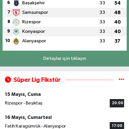
6
Başakşehir
33
54
7
Samsunspor
33
48
8
Rizespor
33
40
9
Konyaspor
33
40
10
Alanyaspor
33
37
Detaylar için tıklayın
Süper Lig Fikstür
15 Mayıs, Cuma
Rizespor - Beşiktaş
20:00
16 Mayıs, Cumartesi
Fatih Karagümrük - Alanyaspor
17:00