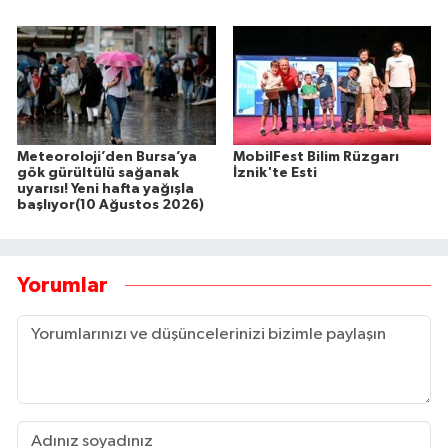
Meteoroloji’den Bursa’ya
MobilFest Bilim Rüzgarı
gök gürültülü sağanak
İznik'te Esti
uyarısı! Yeni hafta yağışla
başlıyor(10 Ağustos 2026)
Yorumlar