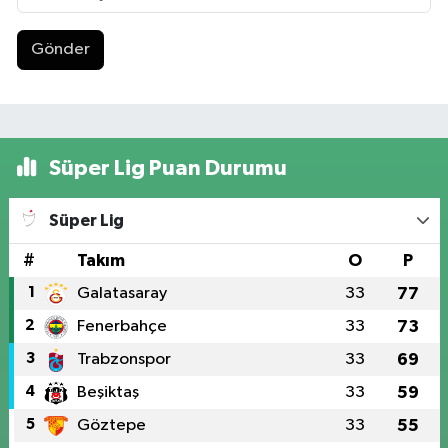
Gönder
Süper Lig Puan Durumu
Süper Lig
#
Takım
O
P
1
Galatasaray
33
77
2
Fenerbahçe
33
73
3
Trabzonspor
33
69
4
Beşiktaş
33
59
5
Göztepe
33
55