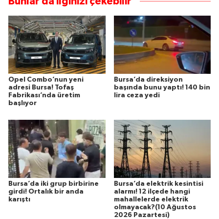
Bunlar da ilginizi çekebilir
Opel Combo’nun yeni
Bursa’da direksiyon
adresi Bursa! Tofaş
başında bunu yaptı! 140 bin
Fabrikası’nda üretim
lira ceza yedi
başlıyor
Bursa’da iki grup birbirine
Bursa’da elektrik kesintisi
girdi! Ortalık bir anda
alarmı! 12 ilçede hangi
karıştı
mahallelerde elektrik
olmayacak?(10 Ağustos
2026 Pazartesi)