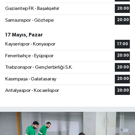
Gaziantep FK - Başakşehir
20:00
Samsunspor - Göztepe
20:00
17 Mayıs, Pazar
Kayserispor - Konyaspor
17:00
Fenerbahçe - Eyüpspor
20:00
Trabzonspor - Gençlerbirliği S.K.
20:00
Kasımpaşa - Galatasaray
20:00
Antalyaspor - Kocaelispor
20:00