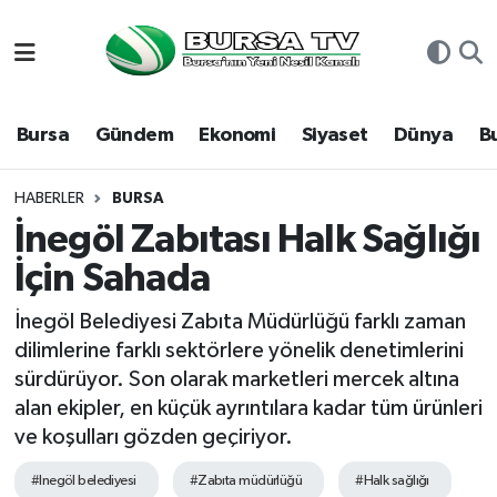
Asayiş
Nöbetçi Eczaneler
Bursa
Gündem
Ekonomi
Siyaset
Dünya
B
Bursa
Hava Durumu
Dünya
Namaz Vakitleri
HABERLER
BURSA
İnegöl Zabıtası Halk Sağlığı
Eğitim
Trafik Durumu
İçin Sahada
Ekonomi
Süper Lig Puan Durumu ve Fikstür
İnegöl Belediyesi Zabıta Müdürlüğü farklı zaman
dilimlerine farklı sektörlere yönelik denetimlerini
Genel
Tüm Manşetler
sürdürüyor. Son olarak marketleri mercek altına
alan ekipler, en küçük ayrıntılara kadar tüm ürünleri
Gündem
Son Dakika Haberleri
ve koşulları gözden geçiriyor.
Magazin
Haber Arşivi
#Inegöl belediyesi
#Zabıta müdürlüğü
#Halk sağlığı