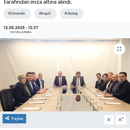
tarafından imza altına alındı.
Sağlık
#Üniversite
#İnegöl
#Uludağ
Siyaset
12.05.2025 - 12:37
YAYINLANMA
Spor
Teknoloji
Türkiye
Paylaş
-
+
A
A