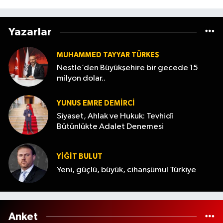
minik dostlar çıktı
Yazarlar
MUHAMMED TAYYAR TÜRKEŞ
Nestle’den Büyükşehire bir gecede 15
milyon dolar..
YUNUS EMRE DEMIRCI
Siyaset, Ahlak ve Hukuk: Tevhidî
Bütünlükte Adalet Denemesi
YİĞİT BULUT
Yeni, güçlü, büyük, cihanşümul Türkiye
Anket