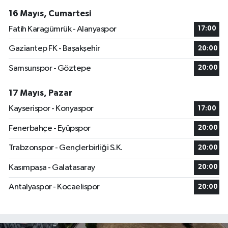
16 Mayıs, Cumartesi
Fatih Karagümrük - Alanyaspor
17:00
Gaziantep FK - Başakşehir
20:00
Samsunspor - Göztepe
20:00
17 Mayıs, Pazar
Kayserispor - Konyaspor
17:00
Fenerbahçe - Eyüpspor
20:00
Trabzonspor - Gençlerbirliği S.K.
20:00
Kasımpaşa - Galatasaray
20:00
Antalyaspor - Kocaelispor
20:00