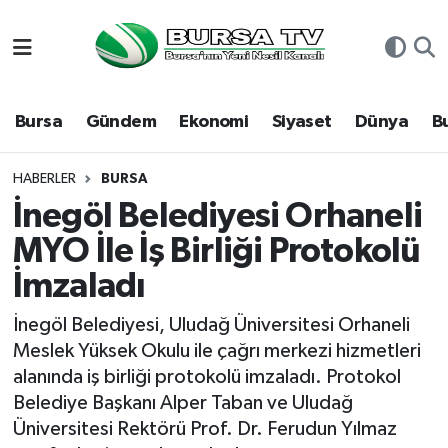
Asayiş
Nöbetçi Eczaneler
Bursa
Gündem
Ekonomi
Siyaset
Dünya
B
Bursa
Hava Durumu
Dünya
Namaz Vakitleri
HABERLER
BURSA
İnegöl Belediyesi Orhaneli
Eğitim
Trafik Durumu
MYO İle İş Birliği Protokolü
İmzaladı
Ekonomi
Süper Lig Puan Durumu ve Fikstür
İnegöl Belediyesi, Uludağ Üniversitesi Orhaneli
Genel
Tüm Manşetler
Meslek Yüksek Okulu ile çağrı merkezi hizmetleri
alanında iş birliği protokolü imzaladı. Protokol
Gündem
Son Dakika Haberleri
Belediye Başkanı Alper Taban ve Uludağ
Üniversitesi Rektörü Prof. Dr. Ferudun Yılmaz
Magazin
Haber Arşivi