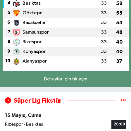
4
Beşiktaş
33
59
5
Göztepe
33
55
6
Başakşehir
33
54
7
Samsunspor
33
48
8
Rizespor
33
40
9
Konyaspor
33
40
10
Alanyaspor
33
37
Detaylar için tıklayın
Süper Lig Fikstür
15 Mayıs, Cuma
Rizespor - Beşiktaş
20:00