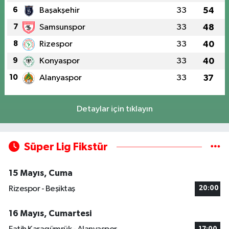
6
Başakşehir
33
54
7
Samsunspor
33
48
8
Rizespor
33
40
9
Konyaspor
33
40
10
Alanyaspor
33
37
Detaylar için tıklayın
Süper Lig Fikstür
15 Mayıs, Cuma
Rizespor - Beşiktaş
20:00
16 Mayıs, Cumartesi