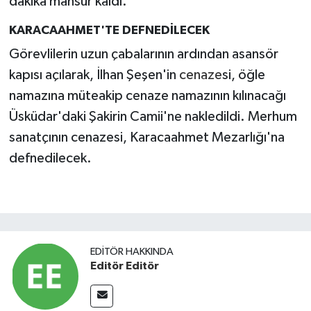
dakika mahsur kaldı.
KARACAAHMET'TE DEFNEDİLECEK
Görevlilerin uzun çabalarının ardından asansör
kapısı açılarak, İlhan Şeşen'in
cenaze
si, öğle
namazına müteakip cenaze namazının kılınacağı
Üsküdar'daki Şakirin Camii'ne nakledildi. Merhum
sanatçının cenazesi, Karacaahmet Mezarlığı'na
defnedilecek.
EDITÖR HAKKINDA
Editör Editör