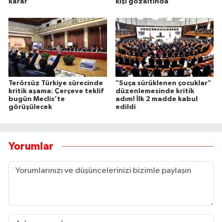
karar
kişi gözaltında
Terörsüz Türkiye sürecinde
"Suça sürüklenen çocuklar"
kritik aşama: Çerçeve teklif
düzenlemesinde kritik
bugün Meclis’te
adım! İlk 2 madde kabul
görüşülecek
edildi
Yorumlar