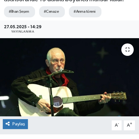
Sağlık
#İlhan Şeşen
#Cenaze
#Anma töreni
Siyaset
27.05.2025 - 14:29
YAYINLANMA
Spor
Teknoloji
Türkiye
Paylaş
-
+
A
A