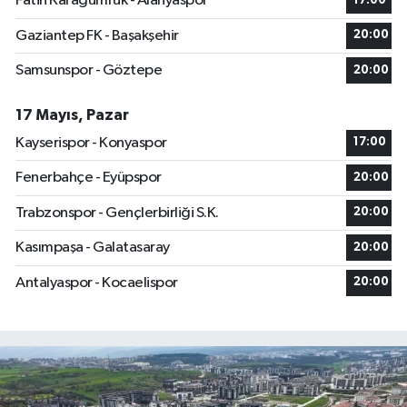
Fatih Karagümrük - Alanyaspor
17:00
Gaziantep FK - Başakşehir
20:00
Samsunspor - Göztepe
20:00
17 Mayıs, Pazar
Kayserispor - Konyaspor
17:00
Fenerbahçe - Eyüpspor
20:00
Trabzonspor - Gençlerbirliği S.K.
20:00
Kasımpaşa - Galatasaray
20:00
Antalyaspor - Kocaelispor
20:00