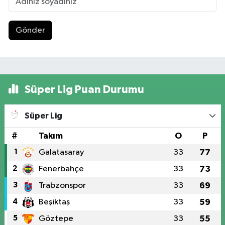
Gönder
Süper Lig Puan Durumu
Süper Lig
#
Takım
O
P
1
Galatasaray
33
77
2
Fenerbahçe
33
73
3
Trabzonspor
33
69
4
Beşiktaş
33
59
5
Göztepe
33
55