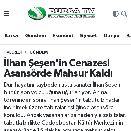
Asayiş
Nöbetçi Eczaneler
Bursa
Gündem
Ekonomi
Siyaset
Dünya
B
Bursa
Hava Durumu
Dünya
Namaz Vakitleri
HABERLER
GÜNDEM
İlhan Şeşen'in Cenazesi
Eğitim
Trafik Durumu
Asansörde Mahsur Kaldı
Ekonomi
Süper Lig Puan Durumu ve Fikstür
Dün hayatını kaybeden usta sanatçı İlhan Şeşen,
bugün son yolculuğuna uğurlanıyor. Anma
Genel
Tüm Manşetler
töreninden sonra İlhan Şeşen'in tabutu binadan
indirilmek üzere zabıtalar eşliğinde asansöre
Gündem
Son Dakika Haberleri
konuldu. Ancak yaşanan arıza nedeniyle zabıtalar,
tabutla birlikte Caddebostan Kültür Merkezi'nin
Magazin
Haber Arşivi
asansöründe 15 dakika boyunca mahsur kaldı.