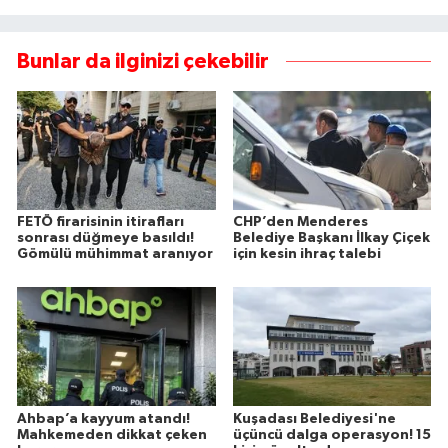
Bunlar da ilginizi çekebilir
FETÖ firarisinin itirafları
CHP’den Menderes
sonrası düğmeye basıldı!
Belediye Başkanı İlkay Çiçek
Gömülü mühimmat aranıyor
için kesin ihraç talebi
Ahbap’a kayyum atandı!
Kuşadası Belediyesi'ne
Mahkemeden dikkat çeken
üçüncü dalga operasyon! 15