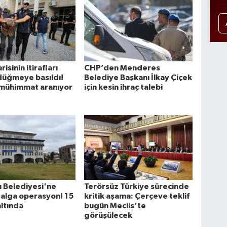
risinin itirafları
CHP’den Menderes
düğmeye basıldı!
Belediye Başkanı İlkay Çiçek
mühimmat aranıyor
için kesin ihraç talebi
 Belediyesi'ne
Terörsüz Türkiye sürecinde
alga operasyon! 15
kritik aşama: Çerçeve teklif
altında
bugün Meclis’te
görüşülecek