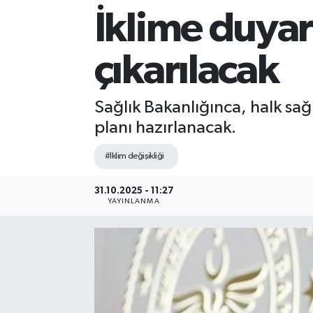
İklime duyarl
Sağlık
çıkarılacak
Siyaset
Spor
Sağlık Bakanlığınca, halk sağ
planı hazırlanacak.
Teknoloji
#Iklim değişikliği
Türkiye
31.10.2025 - 11:27
YAYINLANMA