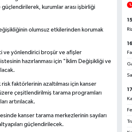
güçlendirilerek, kurumlar arası işbirliği
1
Ri
değişikliğinin olumsuz etkilerinden korumak
1
i ve yönlendirici broşür ve afişler
Fa
istesinin hazırlanması için "İklim Değişikliği ve
Ga
ulacak.
Sa
risk faktörlerinin azaltılması için kanser
1
üzere çeşitlendirilmiş tarama programları
Ka
arı artırılacak.
Fe
yesinde kanser tarama merkezlerinin sayıları
Tr
ltyapıları güçlendirilecek.