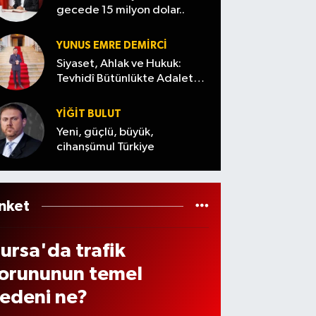
e
lü
gecede 15 milyon dolar..
örev
anlaşt
mühi
eri
ı
mmat
YUNUS EMRE DEMIRCI
eğiş
aranıy
Siyaset, Ahlak ve Hukuk:
n
Tevhidî Bütünlükte Adalet
or
Denemesi
üftü
YİĞİT BULUT
ema
Yeni, güçlü, büyük,
te
cihanşümul Türkiye
öyle
eslen
i
nket
ursa'da trafik
orununun temel
edeni ne?