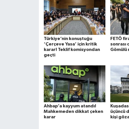
Türkiye’nin konuştuğu
FETÖ fira
‘Çerçeve Yasa’ için kritik
sonrası 
karar! Teklif komisyondan
Gömülü 
geçti
Ahbap’a kayyum atandı!
Kuşadası
Mahkemeden dikkat çeken
üçüncü d
karar
kişi göz