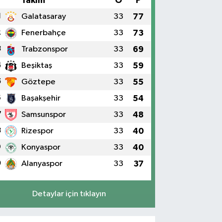
#
Takım
O
P
1
Galatasaray
33
77
2
Fenerbahçe
33
73
3
Trabzonspor
33
69
4
Beşiktaş
33
59
5
Göztepe
33
55
6
Başakşehir
33
54
7
Samsunspor
33
48
8
Rizespor
33
40
9
Konyaspor
33
40
0
Alanyaspor
33
37
Detaylar için tıklayın