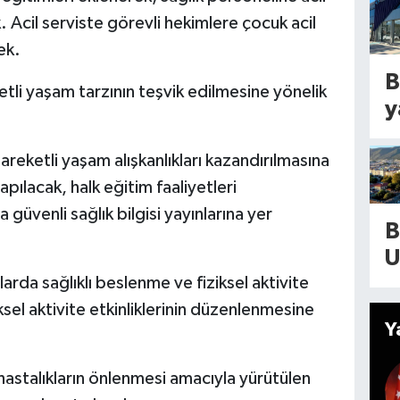
e
. Acil serviste görevli hekimlere çocuk acil
E
p
ek.
n
ı
m
B
etli yaşam tarzının teşvik edilmesine yönelik
y
l
y
a
b
T
k
o
d
reketli yaşam alışkanlıkları kazandırılmasına
2
(
y
pılacak, halk eğitim faaliyetleri
s
A
y
üvenli sağlık bilgisi yayınlarına yer
e
B
o
m
g
U
2
S
d
C
larda sağlıklı beslenme ve fiziksel aktivite
a
d
ksel aktivite etkinliklerinin düzenlenmesine
g
Y
d
i
s
hastalıkların önlenmesi amacıyla yürütülen
v