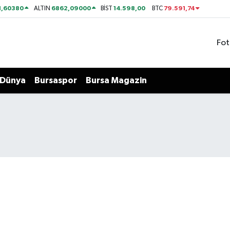
1,60380
6862,09000
14.598,00
79.591,74
ALTIN
BİST
BTC
Fot
Dünya
Bursaspor
Bursa Magazin