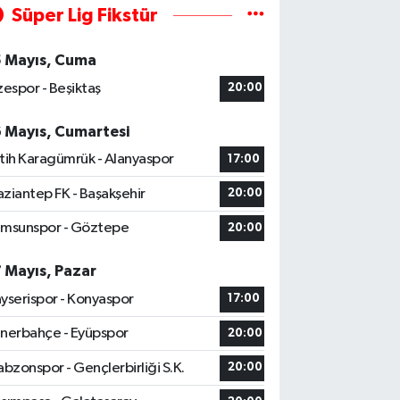
Süper Lig Fikstür
5 Mayıs, Cuma
zespor - Beşiktaş
20:00
6 Mayıs, Cumartesi
tih Karagümrük - Alanyaspor
17:00
ziantep FK - Başakşehir
20:00
msunspor - Göztepe
20:00
7 Mayıs, Pazar
yserispor - Konyaspor
17:00
nerbahçe - Eyüpspor
20:00
abzonspor - Gençlerbirliği S.K.
20:00