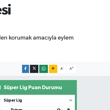
esi
rinden korumak amacıyla eylem
-
+
A
A
Süper Lig Puan Durumu
Süper Lig