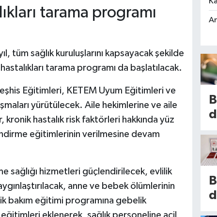
Ka
lıkları tarama programı
An
ıl, tüm sağlık kuruluşlarını kapsayacak şekilde
p hastalıkları tarama programı da başlatılacak.
eşhis Eğitimleri, KETEM Uyum Eğitimleri ve
B
ışmaları yürütülecek. Aile hekimlerine ve aile
d
r, kronik hastalık risk faktörleri hakkında yüz
h
endirme eğitimlerinin verilmesine devam
s
2
 sağlığı hizmetleri güçlendirilecek, evlilik
i
B
gınlaştırılacak, anne ve bebek ölümlerinin
s
d
rik bakım eğitimi programına gebelik
k
t
eğitimleri eklenerek, sağlık personeline acil
is