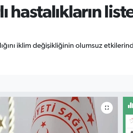
ı hastalıkların list
lığını iklim değişikliğinin olumsuz etkile