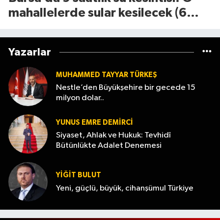
mahallelerde sular kesilecek (6
Ağustos 2026)
Yazarlar
MUHAMMED TAYYAR TÜRKEŞ
Nestle’den Büyükşehire bir gecede 15
milyon dolar..
YUNUS EMRE DEMIRCI
Siyaset, Ahlak ve Hukuk: Tevhidî
Bütünlükte Adalet Denemesi
YİĞİT BULUT
Yeni, güçlü, büyük, cihanşümul Türkiye