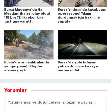
Bursa Mudanya’da Hal
Bursa Yıldırım’da kaçak yapı
Meydanı ihalesi olay oldu!
operasyonu! Yıkımı
181 bin TL’lik rekor kira
durdurmak için bakın ne
tartışma yarattı
yaptılar
Bursa’da ormanlık alanda
Bursa'da yola fırlayan
yangın paniği! Ekipler
yaban domuzu kazaya
alarma geçti
neden oldu!
Yorumlar