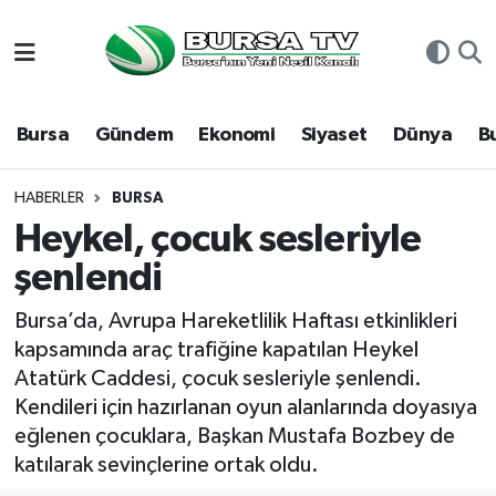
Asayiş
Nöbetçi Eczaneler
Bursa
Gündem
Ekonomi
Siyaset
Dünya
B
Bursa
Hava Durumu
Dünya
Namaz Vakitleri
HABERLER
BURSA
Heykel, çocuk sesleriyle
Eğitim
Trafik Durumu
şenlendi
Ekonomi
Süper Lig Puan Durumu ve Fikstür
Bursa’da, Avrupa Hareketlilik Haftası etkinlikleri
kapsamında araç trafiğine kapatılan Heykel
Genel
Tüm Manşetler
Atatürk Caddesi, çocuk sesleriyle şenlendi.
Kendileri için hazırlanan oyun alanlarında doyasıya
Gündem
Son Dakika Haberleri
eğlenen çocuklara, Başkan Mustafa Bozbey de
katılarak sevinçlerine ortak oldu.
Magazin
Haber Arşivi