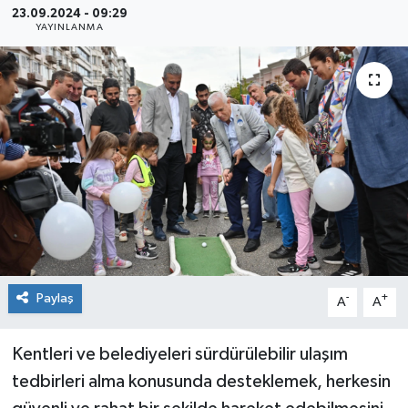
23.09.2024 - 09:29
YAYINLANMA
Sağlık
Siyaset
Spor
Teknoloji
Türkiye
Paylaş
-
+
A
A
Kentleri ve belediyeleri sürdürülebilir ulaşım
tedbirleri alma konusunda desteklemek, herkesin