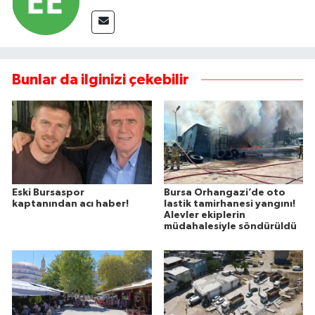
Bunlar da ilginizi çekebilir
Eski Bursaspor
Bursa Orhangazi’de oto
kaptanından acı haber!
lastik tamirhanesi yangını!
Alevler ekiplerin
müdahalesiyle söndürüldü