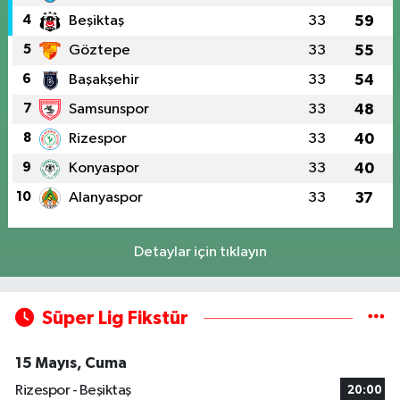
4
Beşiktaş
33
59
5
Göztepe
33
55
6
Başakşehir
33
54
7
Samsunspor
33
48
8
Rizespor
33
40
9
Konyaspor
33
40
10
Alanyaspor
33
37
Detaylar için tıklayın
Süper Lig Fikstür
15 Mayıs, Cuma
Rizespor - Beşiktaş
20:00