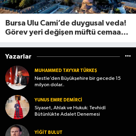
Bursa Ulu Cami’de duygusal veda!
Görev yeri değişen müftü cemaate
böyle seslendi
Yazarlar
MUHAMMED TAYYAR TÜRKEŞ
Nestle’den Büyükşehire bir gecede 15
milyon dolar..
YUNUS EMRE DEMIRCI
Siyaset, Ahlak ve Hukuk: Tevhidî
Bütünlükte Adalet Denemesi
YİĞİT BULUT