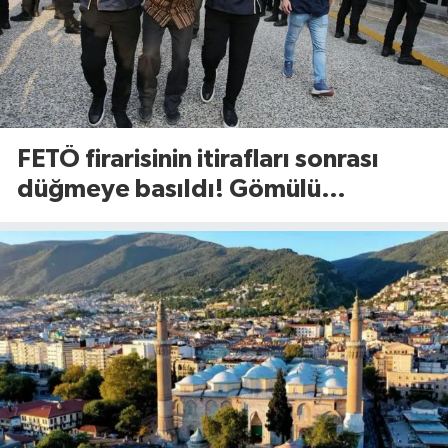
FETÖ firarisinin itirafları sonrası
düğmeye basıldı! Gömülü
mühimmat aranıyor