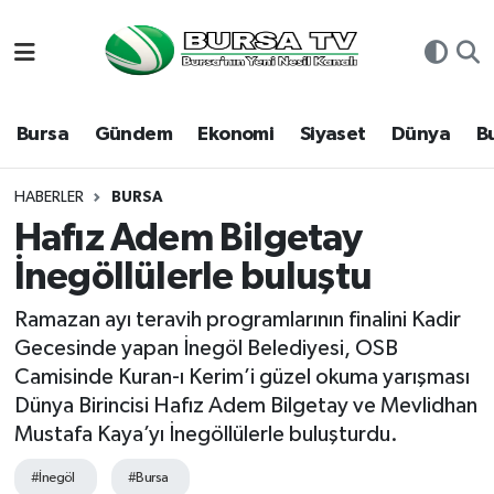
Asayiş
Nöbetçi Eczaneler
Bursa
Gündem
Ekonomi
Siyaset
Dünya
B
Bursa
Hava Durumu
Dünya
Namaz Vakitleri
HABERLER
BURSA
Hafız Adem Bilgetay
Eğitim
Trafik Durumu
İnegöllülerle buluştu
Ekonomi
Süper Lig Puan Durumu ve Fikstür
Ramazan ayı teravih programlarının finalini Kadir
Gecesinde yapan İnegöl Belediyesi, OSB
Genel
Tüm Manşetler
Camisinde Kuran-ı Kerim’i güzel okuma yarışması
Dünya Birincisi Hafız Adem Bilgetay ve Mevlidhan
Gündem
Son Dakika Haberleri
Mustafa Kaya’yı İnegöllülerle buluşturdu.
Magazin
Haber Arşivi
#İnegöl
#Bursa