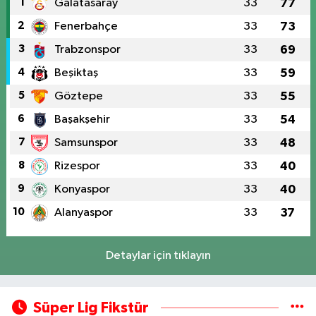
1
Galatasaray
33
77
2
Fenerbahçe
33
73
3
Trabzonspor
33
69
4
Beşiktaş
33
59
5
Göztepe
33
55
6
Başakşehir
33
54
7
Samsunspor
33
48
8
Rizespor
33
40
9
Konyaspor
33
40
10
Alanyaspor
33
37
Detaylar için tıklayın
Süper Lig Fikstür