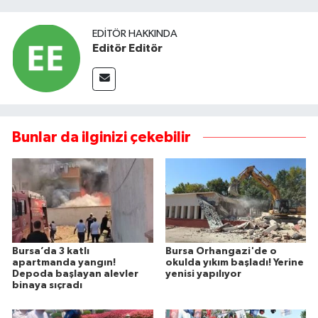
EDITÖR HAKKINDA
Editör Editör
Bunlar da ilginizi çekebilir
Bursa’da 3 katlı
Bursa Orhangazi'de o
apartmanda yangın!
okulda yıkım başladı! Yerine
Depoda başlayan alevler
yenisi yapılıyor
binaya sıçradı