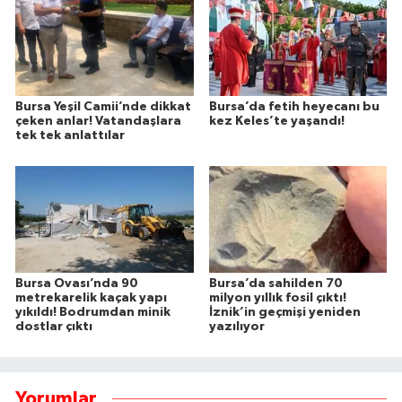
Bursa Yeşil Camii’nde dikkat
Bursa’da fetih heyecanı bu
çeken anlar! Vatandaşlara
kez Keles’te yaşandı!
tek tek anlattılar
Bursa Ovası’nda 90
Bursa’da sahilden 70
metrekarelik kaçak yapı
milyon yıllık fosil çıktı!
yıkıldı! Bodrumdan minik
İznik’in geçmişi yeniden
dostlar çıktı
yazılıyor
Yorumlar