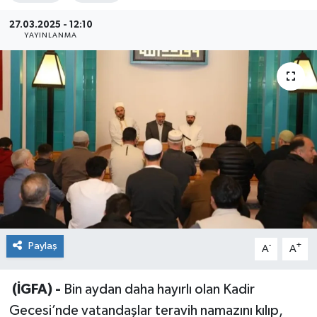
Sağlık
27.03.2025 - 12:10
YAYINLANMA
Siyaset
Spor
Teknoloji
Türkiye
Paylaş
-
+
A
A
(İGFA) -
Bin aydan daha hayırlı olan Kadir
Gecesi’nde vatandaşlar teravih namazını kılıp,