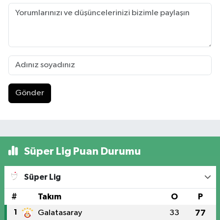
Gönder
Süper Lig Puan Durumu
Süper Lig
#
Takım
O
P
1
Galatasaray
33
77