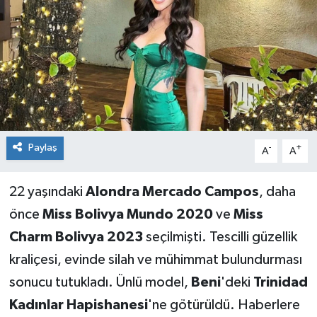
Sağlık
Siyaset
Spor
Teknoloji
Paylaş
-
+
A
A
Türkiye
22 yaşındaki
Alondra Mercado Campos
, daha
önce
Miss Bolivya Mundo 2020
ve
Miss
Charm Bolivya 2023
seçilmişti. Tescilli güzellik
kraliçesi, evinde silah ve mühimmat bulundurması
sonucu tutukladı. Ünlü model,
Beni
'deki
Trinidad
Kadınlar Hapishanesi
'ne götürüldü. Haberlere