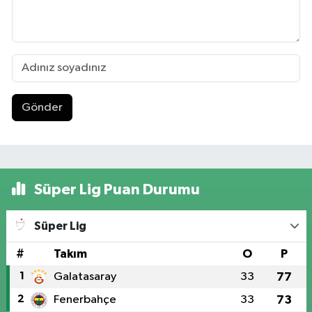
Gönder
Süper Lig Puan Durumu
Süper Lig
#
Takım
O
P
1
Galatasaray
33
77
2
Fenerbahçe
33
73