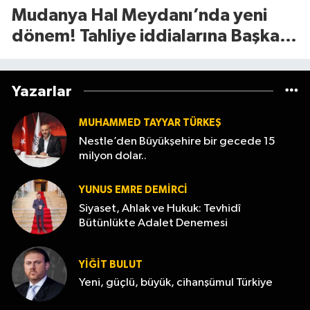
Mudanya Hal Meydanı’nda yeni
dönem! Tahliye iddialarına Başkan
Dalgıç’tan net yanıt
Yazarlar
MUHAMMED TAYYAR TÜRKEŞ
Nestle’den Büyükşehire bir gecede 15
milyon dolar..
YUNUS EMRE DEMIRCI
Siyaset, Ahlak ve Hukuk: Tevhidî
Bütünlükte Adalet Denemesi
YİĞİT BULUT
Yeni, güçlü, büyük, cihanşümul Türkiye