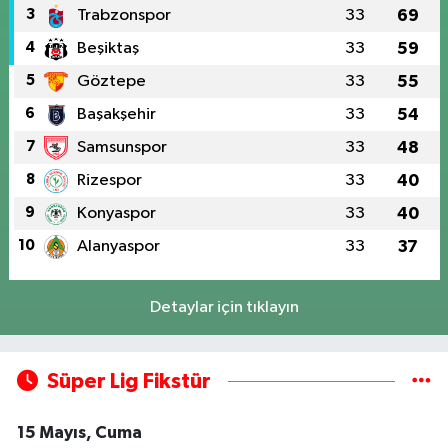
3
Trabzonspor
33
69
4
Beşiktaş
33
59
5
Göztepe
33
55
6
Başakşehir
33
54
7
Samsunspor
33
48
8
Rizespor
33
40
9
Konyaspor
33
40
10
Alanyaspor
33
37
Detaylar için tıklayın
Süper Lig Fikstür
15 Mayıs, Cuma