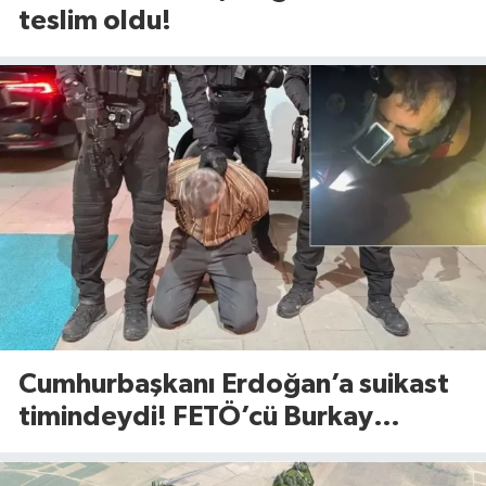
teslim oldu!
Cumhurbaşkanı Erdoğan’a suikast
timindeydi! FETÖ’cü Burkay
Karatepe’den şoke eden itiraflar