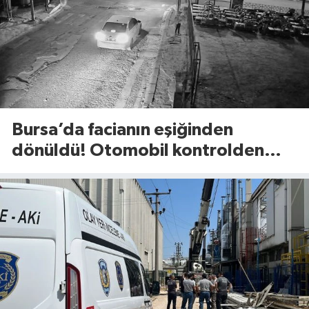
Bursa’da facianın eşiğinden
dönüldü! Otomobil kontrolden
çıkıp refüje böyle savruldu