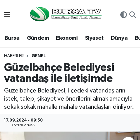
Asayiş
Nöbetçi Eczaneler
Bursa
Gündem
Ekonomi
Siyaset
Dünya
B
Bursa
Hava Durumu
Dünya
Namaz Vakitleri
HABERLER
GENEL
Güzelbahçe Belediyesi
Eğitim
Trafik Durumu
vatandaş ile iletişimde
Ekonomi
Süper Lig Puan Durumu ve Fikstür
Güzelbahçe Belediyesi, ilçedeki vatandaşların
istek, talep, şikayet ve önerilerini almak amacıyla
Genel
Tüm Manşetler
sokak sokak mahalle mahale vatandaşları dinliyor.
Gündem
Son Dakika Haberleri
17.09.2024 - 09:50
YAYINLANMA
Magazin
Haber Arşivi