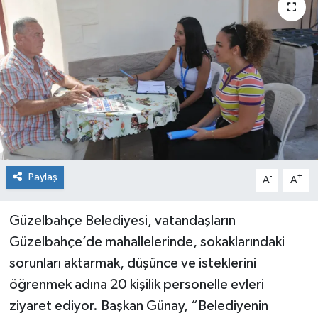
Sağlık
Siyaset
Spor
Teknoloji
Türkiye
Paylaş
-
+
A
A
Güzelbahçe Belediyesi, vatandaşların
Güzelbahçe’de mahallelerinde, sokaklarındaki
sorunları aktarmak, düşünce ve isteklerini
öğrenmek adına 20 kişilik personelle evleri
ziyaret ediyor. Başkan Günay, “Belediyenin