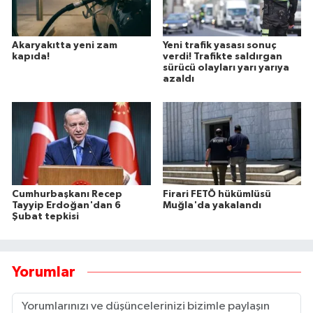
Akaryakıtta yeni zam
Yeni trafik yasası sonuç
kapıda!
verdi! Trafikte saldırgan
sürücü olayları yarı yarıya
azaldı
Cumhurbaşkanı Recep
Firari FETÖ hükümlüsü
Tayyip Erdoğan'dan 6
Muğla'da yakalandı
Şubat tepkisi
Yorumlar