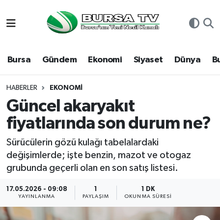
Asayiş
Nöbetçi Eczaneler
Bursa
Gündem
Ekonomi
Siyaset
Dünya
B
Bursa
Hava Durumu
Dünya
Namaz Vakitleri
HABERLER
EKONOMI
Güncel akaryakıt
Eğitim
Trafik Durumu
fiyatlarında son durum ne?
Ekonomi
Süper Lig Puan Durumu ve Fikstür
Sürücülerin gözü kulağı tabelalardaki
değişimlerde; işte benzin, mazot ve otogaz
Genel
Tüm Manşetler
grubunda geçerli olan en son satış listesi.
Gündem
Son Dakika Haberleri
17.05.2026 - 09:08
1
1 DK
YAYINLANMA
PAYLAŞIM
OKUNMA SÜRESI
Magazin
Haber Arşivi