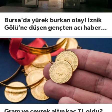
Bursa’da yürek burkan olay! İznik
Gölü’ne düşen gençten acı haber
geldi
Gram ve çeyrek altın kaç TL oldu?