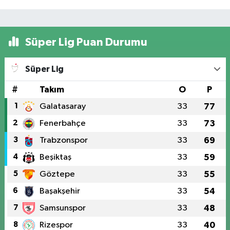
Süper Lig Puan Durumu
Süper Lig
#
Takım
O
P
1
Galatasaray
33
77
2
Fenerbahçe
33
73
3
Trabzonspor
33
69
4
Beşiktaş
33
59
5
Göztepe
33
55
6
Başakşehir
33
54
7
Samsunspor
33
48
8
Rizespor
33
40