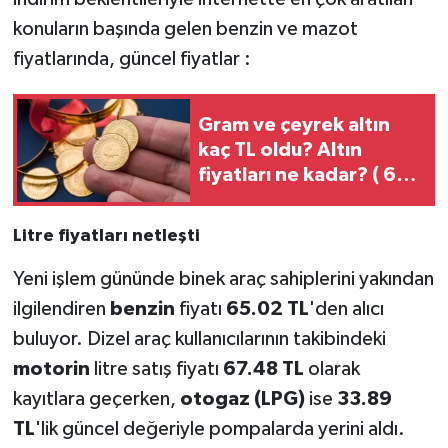
konuların başında gelen benzin ve mazot
fiyatlarında, güncel fiyatlar :
Gram ve çeyrek altın
kaç TL oldu? Altın
fiyatları ne kadar? ( 6
Ağustos 2026)
Litre fiyatları netleşti
Yeni işlem gününde binek araç sahiplerini yakından
ilgilendiren
benzin
fiyatı
65.02 TL
'den alıcı
buluyor. Dizel araç kullanıcılarının takibindeki
motorin
litre satış fiyatı
67.48 TL
olarak
kayıtlara geçerken,
otogaz (LPG)
ise
33.89
TL
'lik güncel değeriyle pompalarda yerini aldı.