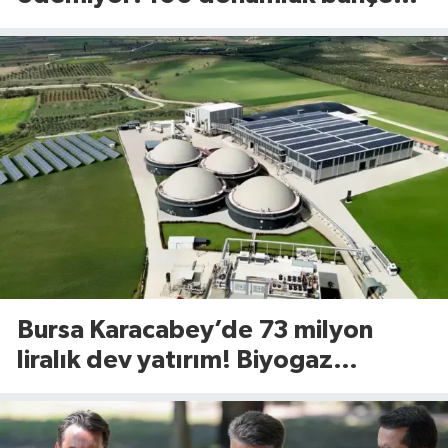
uyguladığı yöntem dikkat çekti
Bursa Karacabey’de 73 milyon
liralık dev yatırım! Biyogaz
tesisinde kapasite 545 tona
yükseliyor