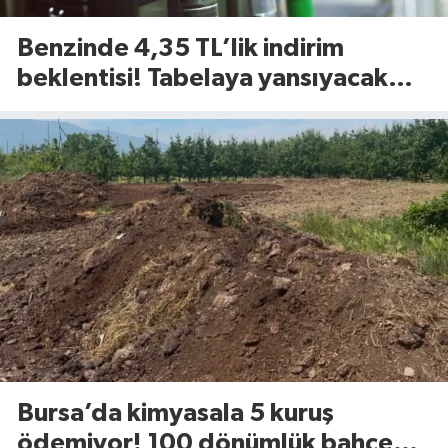
Benzinde 4,35 TL’lik indirim
beklentisi! Tabelaya yansıyacak
mı?
Bursa’da kimyasala 5 kuruş
ödemiyor! 100 dönümlük bahçede