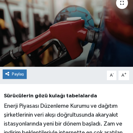
Sağlık
Siyaset
Spor
Teknoloji
Türkiye
Paylaş
-
+
A
A
Sürücülerin gözü kulağı tabelalarda
Enerji Piyasası Düzenleme Kurumu ve dağıtım
şirketlerinin veri akışı doğrultusunda akaryakıt
istasyonlarında yeni bir dönem başladı. Zam ve
indirim beklentileriyle internette en çok aratılan