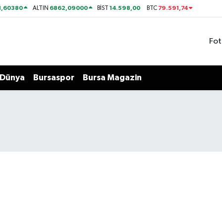
1,60380
6862,09000
14.598,00
79.591,74
ALTIN
BİST
BTC
Fot
Dünya
Bursaspor
Bursa Magazin