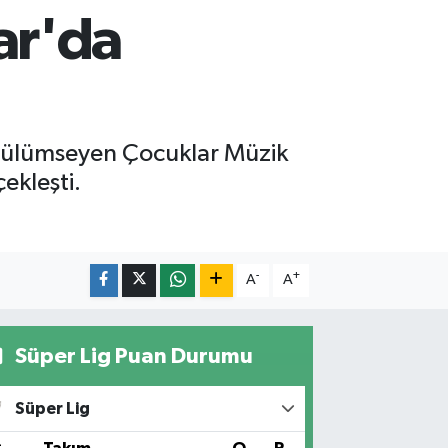
ar'da
 ‘Gülümseyen Çocuklar Müzik
ekleşti.
-
+
A
A
Süper Lig Puan Durumu
Süper Lig