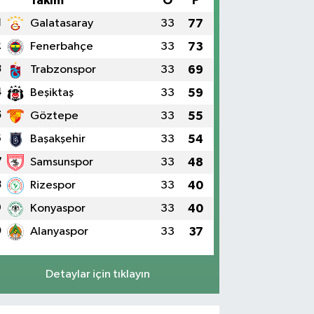
#
Takım
O
P
1
Galatasaray
33
77
2
Fenerbahçe
33
73
3
Trabzonspor
33
69
4
Beşiktaş
33
59
5
Göztepe
33
55
6
Başakşehir
33
54
7
Samsunspor
33
48
8
Rizespor
33
40
9
Konyaspor
33
40
0
Alanyaspor
33
37
Detaylar için tıklayın