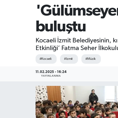
'Gülümseyen
Sağlık
buluştu
Siyaset
Spor
Kocaeli İzmit Belediyesinin,
Etkinliği’ Fatma Seher İlkoku
Teknoloji
#Kocaeli
#Izmit
#Müzik
Türkiye
11.02.2025 - 16:24
YAYINLANMA