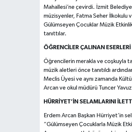
Mahallesi’ne çevirdi. İzmit Beledi
müzisyenler, Fatma Seher İlkokulu 
Gülümseyen Çocuklar Müzik Etkinlikl
tanıttılar.
ÖĞRENCİLER ÇALINAN ESERLERİ
Öğrencilerin merakla ve coşkuyla t
müzik aletleri önce tanıtıldı ardınd
Meclis Üyesi ve aynı zamanda Kült
Arcan ve okul müdürü Tuncer Yavuz 
HÜRRİYET’İN SELAMLARINI İLETT
Erdem Arcan Başkan Hürriyet’in sel
“Gülümseyen Çocuklarla Müzik Etkinl