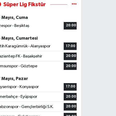
Süper Lig Fikstür
5 Mayıs, Cuma
zespor - Beşiktaş
20:00
6 Mayıs, Cumartesi
tih Karagümrük - Alanyaspor
17:00
ziantep FK - Başakşehir
20:00
msunspor - Göztepe
20:00
7 Mayıs, Pazar
yserispor - Konyaspor
17:00
nerbahçe - Eyüpspor
20:00
abzonspor - Gençlerbirliği S.K.
20:00