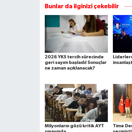
Bunlar da ilginizi çekebilir
2026 YKS tercih sürecinde
Liderler
geri sayım başladı! Sonuçlar
insanlaş
ne zaman açıklanacak?
Milyonların gözü kritik AYT
Time Derg
sınavında
seçmişti