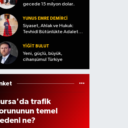
ilçeler
fiyatl
gecede 15 milyon dolar..
n ve
abul
...(7
arı…
enzi
dildi
Ağust
YUNUS EMRE DEMIRCI
de
os
Siyaset, Ahlak ve Hukuk:
ndiri
Tevhidî Bütünlükte Adalet
Cuma)
Denemesi
 var
YİĞİT BULUT
ı? (7
Yeni, güçlü, büyük,
ğust
cihanşümul Türkiye
s
026
nket
ursa'da trafik
orununun temel
edeni ne?