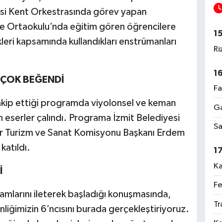
yesi Kent Orkestrasında görev yapan
ve Ortaokulu’nda eğitim gören öğrencilere
1
eri kapsamında kullandıkları enstrümanları
Ri
1
 ÇOK BEĞENDİ
Fa
akip ettiği programda viyolonsel ve keman
Ga
an eserler çalındı. Programa İzmit Belediyesi
Sa
ür Turizm ve Sanat Komisyonu Başkanı Erdem
katıldı.
1
Ka
İ
Fe
amlarını ileterek başladığı konuşmasında,
Tr
iğimizin 6’ncısını burada gerçekleştiriyoruz.