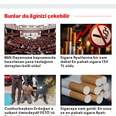
Bunlar da ilginizi çekebilir
Milli Dayanışma kapsamında
Sigara fiyatlarına bir zam
hazırlanan yasa taslağının
daha! En pahalı sigara 150
detayları belli oldu!
TL oldu
Cumhurbaşkanı Erdoğan’a
Sigaraya zam geldi: En ucuz
suikast timindeydi! FETÖ’cü
ve en pahalı sigara fiyatı