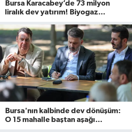
Bursa Karacabey’de 73 milyon
liralık dev yatırım! Biyogaz
tesisinde kapasite 545 tona
yükseliyor
Bursa'nın kalbinde dev dönüşüm:
O 15 mahalle baştan aşağı
yenileniyor!