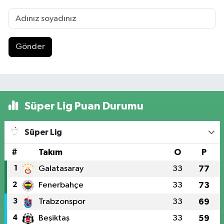
Gönder
Süper Lig Puan Durumu
Süper Lig
#
Takım
O
P
1
Galatasaray
33
77
2
Fenerbahçe
33
73
3
Trabzonspor
33
69
4
Beşiktaş
33
59