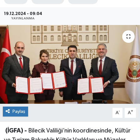
Sağlık
19.12.2024 - 09:04
YAYINLANMA
Siyaset
Spor
Teknoloji
Türkiye
Paylaş
-
+
A
A
(İGFA) -
Bilecik Valiliği’nin koordinesinde, Kültür
ve Turizm Bakanlığı Kültür Varlıkları ve Müzeler