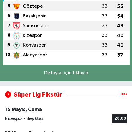
5
Göztepe
33
55
6
Başakşehir
33
54
7
Samsunspor
33
48
8
Rizespor
33
40
9
Konyaspor
33
40
10
Alanyaspor
33
37
Detaylar için tıklayın
Süper Lig Fikstür
15 Mayıs, Cuma
Rizespor - Beşiktaş
20:00