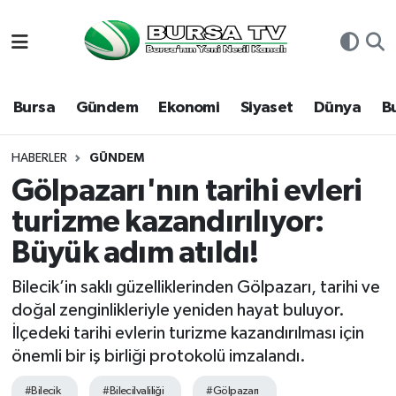
Asayiş
Nöbetçi Eczaneler
Bursa
Gündem
Ekonomi
Siyaset
Dünya
B
Bursa
Hava Durumu
Dünya
Namaz Vakitleri
HABERLER
GÜNDEM
Gölpazarı'nın tarihi evleri
Eğitim
Trafik Durumu
turizme kazandırılıyor:
Büyük adım atıldı!
Ekonomi
Süper Lig Puan Durumu ve Fikstür
Bilecik’in saklı güzelliklerinden Gölpazarı, tarihi ve
Genel
Tüm Manşetler
doğal zenginlikleriyle yeniden hayat buluyor.
İlçedeki tarihi evlerin turizme kazandırılması için
Gündem
Son Dakika Haberleri
önemli bir iş birliği protokolü imzalandı.
Magazin
Haber Arşivi
#Bilecik
#Bilecilvaliliği
#Gölpazarı