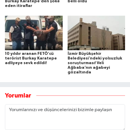
Burkay Karatepe’den şoke
belli oldu
eden itiraflar
10 yıldır aranan FETÖ’cü
İzmir Büyükşehir
terörist Burkay Karatepe
Belediyesi’ndeki yolsuzluk
adliyeye sevk edildi!
soruşturması! Veli
Ağbaba’nın ağabeyi
gözaltında
Yorumlar