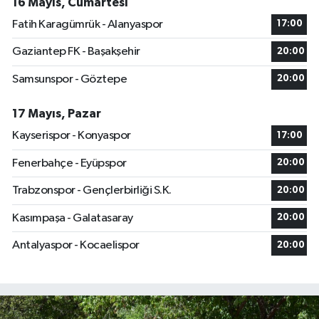
16 Mayıs, Cumartesi
Fatih Karagümrük - Alanyaspor
17:00
Gaziantep FK - Başakşehir
20:00
Samsunspor - Göztepe
20:00
17 Mayıs, Pazar
Kayserispor - Konyaspor
17:00
Fenerbahçe - Eyüpspor
20:00
Trabzonspor - Gençlerbirliği S.K.
20:00
Kasımpaşa - Galatasaray
20:00
Antalyaspor - Kocaelispor
20:00