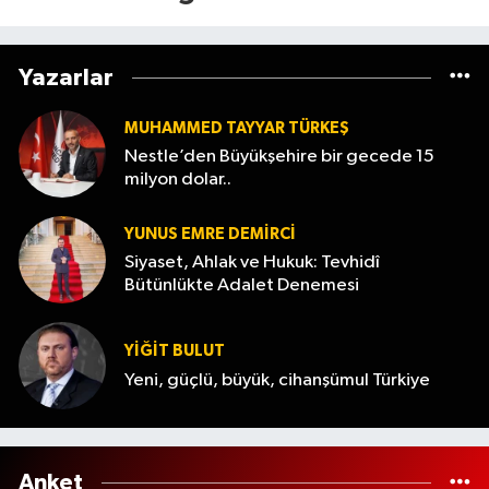
ne zaman gelecek?
Yazarlar
MUHAMMED TAYYAR TÜRKEŞ
Nestle’den Büyükşehire bir gecede 15
milyon dolar..
YUNUS EMRE DEMIRCI
Siyaset, Ahlak ve Hukuk: Tevhidî
Bütünlükte Adalet Denemesi
YİĞİT BULUT
Yeni, güçlü, büyük, cihanşümul Türkiye
Anket