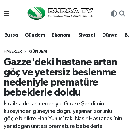
Asayiş
Nöbetçi Eczaneler
Bursa
Gündem
Ekonomi
Siyaset
Dünya
B
Bursa
Hava Durumu
Dünya
Namaz Vakitleri
HABERLER
GÜNDEM
Gazze'deki hastane artan
Eğitim
Trafik Durumu
göç ve yetersiz beslenme
nedeniyle prematüre
Ekonomi
Süper Lig Puan Durumu ve Fikstür
bebeklerle doldu
Genel
Tüm Manşetler
İsrail saldırıları nedeniyle Gazze Şeridi'nin
Gündem
Son Dakika Haberleri
kuzeyinden güneyine doğru yaşanan zorunlu
göçle birlikte Han Yunus'taki Nasır Hastanesi'nin
Magazin
Haber Arşivi
yenidoğan ünitesi prematüre bebeklerle