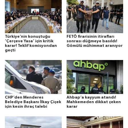
Türkiye’nin konuştuğu
FETÖ firarisinin itirafları
‘Çerçeve Yasa’ için kritik
sonrası düğmeye basıldı!
karar! Teklif komisyondan
Gömülü mühimmat aranıyor
geçti
CHP’den Menderes
Ahbap’a kayyum atandı!
Belediye Başkanı İlkay Çiçek
Mahkemeden dikkat çeken
için kesin ihraç talebi
karar