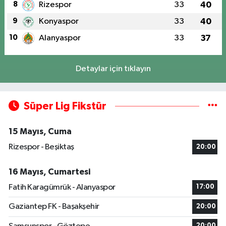
8
Rizespor
33
40
9
Konyaspor
33
40
10
Alanyaspor
33
37
Detaylar için tıklayın
Süper Lig Fikstür
15 Mayıs, Cuma
Rizespor - Beşiktaş
20:00
16 Mayıs, Cumartesi
Fatih Karagümrük - Alanyaspor
17:00
Gaziantep FK - Başakşehir
20:00
20:00