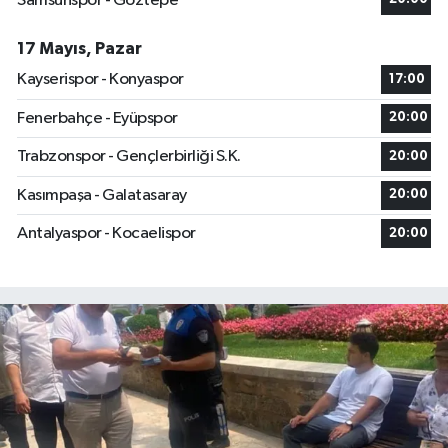
Samsunspor - Göztepe
17 Mayıs, Pazar
Kayserispor - Konyaspor
17:00
Fenerbahçe - Eyüpspor
20:00
Trabzonspor - Gençlerbirliği S.K.
20:00
Kasımpaşa - Galatasaray
20:00
Antalyaspor - Kocaelispor
20:00