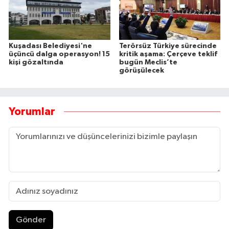
Kuşadası Belediyesi'ne
Terörsüz Türkiye sürecinde
üçüncü dalga operasyon! 15
kritik aşama: Çerçeve teklif
kişi gözaltında
bugün Meclis’te
görüşülecek
Yorumlar
Gönder