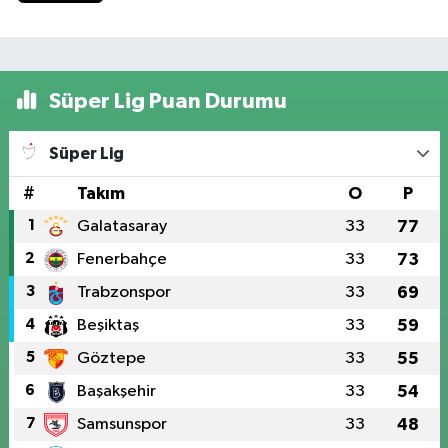
Süper Lig Puan Durumu
Süper Lig
#
Takım
O
P
1
Galatasaray
33
77
2
Fenerbahçe
33
73
3
Trabzonspor
33
69
4
Beşiktaş
33
59
5
Göztepe
33
55
6
Başakşehir
33
54
7
Samsunspor
33
48