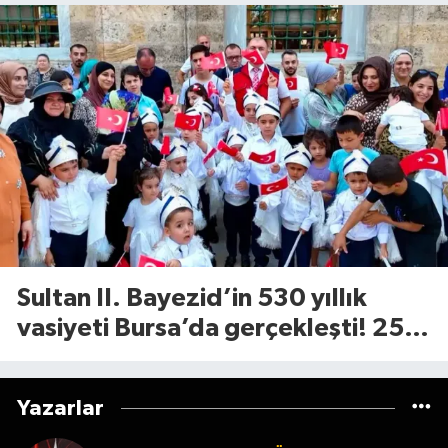
Sultan II. Bayezid’in 530 yıllık
vasiyeti Bursa’da gerçekleşti! 25
çocuk için Tophane’de sünnet
şöleni
Yazarlar