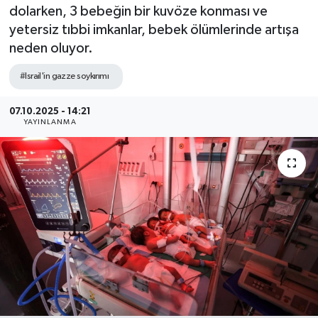
dolarken, 3 bebeğin bir kuvöze konması ve
Sağlık
yetersiz tıbbi imkanlar, bebek ölümlerinde artışa
neden oluyor.
Siyaset
#Israil'in gazze soykırımı
Spor
07.10.2025 - 14:21
YAYINLANMA
Teknoloji
Türkiye