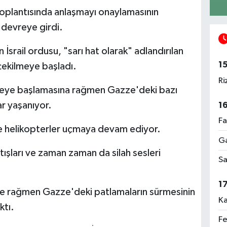
toplantısında anlaşmayı onaylamasının
devreye girdi.
srail ordusu, "sarı hat olarak" adlandırılan
1
çekilmeye başladı.
Ri
lmeye başlamasına rağmen Gazze'deki bazı
r yaşanıyor.
1
Fa
 ve helikopterler uçmaya devam ediyor.
Ga
ışları ve zaman zaman da silah sesleri
Sa
1
ese rağmen Gazze'deki patlamaların sürmesinin
Ka
ktı.
Fe