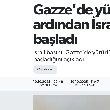
Gazze'de yü
Sağlık
ardından İsr
Siyaset
Spor
başladı
Teknoloji
İsrail basını, Gazze'de yürür
başladığını açıkladı.
Türkiye
#Son dakika
10.10.2025 - 09:49
10.10.2025 - 11:47
YAYINLANMA
GÜNCELLEME