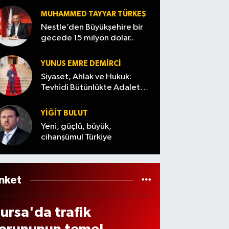
MUHAMMED TAYYAR TÜRKEŞ
angı
Nestle’den Büyükşehire bir
gecede 15 milyon dolar..
!
epo
YUNUS EMRE DEMIRCI
a
Siyaset, Ahlak ve Hukuk:
aşla
Tevhidî Bütünlükte Adalet
Denemesi
an
YİĞİT BULUT
levle
Yeni, güçlü, büyük,
cihanşümul Türkiye
inay
ıçrad
nket
ursa'da trafik