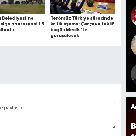
a
y
 Belediyesi'ne
Terörsüz Türkiye sürecinde
n
alga operasyon! 15
kritik aşama: Çerçeve teklif
altında
bugün Meclis’te
D
görüşülecek
d
b
y
a
r
b
a
s
A
ı
B