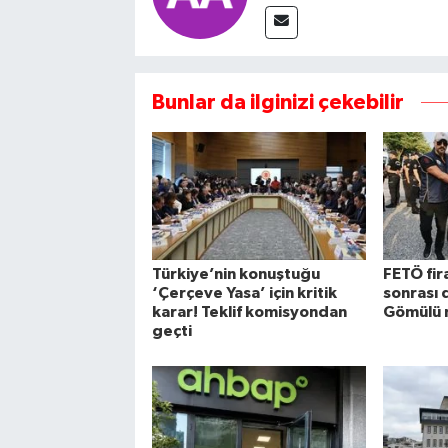
Bunlar da ilginizi çekebilir
Türkiye’nin konuştuğu
FETÖ fira
‘Çerçeve Yasa’ için kritik
sonrası 
karar! Teklif komisyondan
Gömülü 
geçti