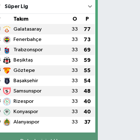
Süper Lig
#
Takım
O
P
1
Galatasaray
33
77
2
Fenerbahçe
33
73
3
Trabzonspor
33
69
4
Beşiktaş
33
59
5
Göztepe
33
55
6
Başakşehir
33
54
7
Samsunspor
33
48
8
Rizespor
33
40
9
Konyaspor
33
40
0
Alanyaspor
33
37