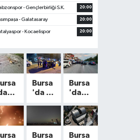
abzonspor - Gençlerbirliği S.K.
20:00
sımpaşa - Galatasaray
20:00
talyaspor - Kocaelispor
20:00
ursa
Bursa
Bursa
da
'da 21
'da
ilki,
Şüphe
Savrul
edi
li
an
e
Yakal
Araçla
irpi
andı,
rın
ursa
Bursa
Bursa
ynı
Binler
Arasın