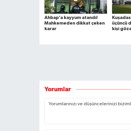
Ahbap’a kayyum atandı!
Kuşadası
Mahkemeden dikkat çeken
üçüncü d
karar
kişi göz
Yorumlar