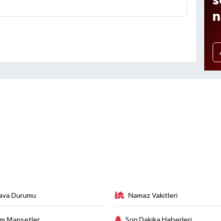
s
n
ava Durumu
Namaz Vakitleri
m Manşetler
Son Dakika Haberleri