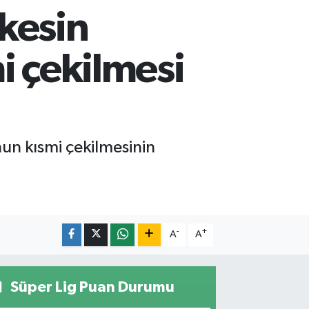
kesin
i çekilmesi
nun kısmi çekilmesinin
-
+
A
A
Süper Lig Puan Durumu