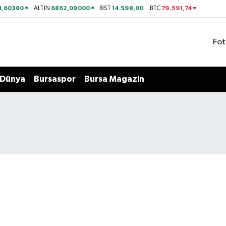
1,60380
6862,09000
14.598,00
79.591,74
ALTIN
BİST
BTC
Fot
Dünya
Bursaspor
Bursa Magazin