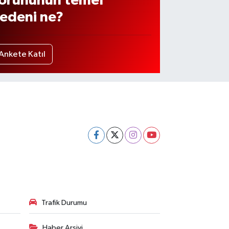
orununun temel
edeni ne?
Ankete Katıl
Trafik Durumu
Haber Arşivi