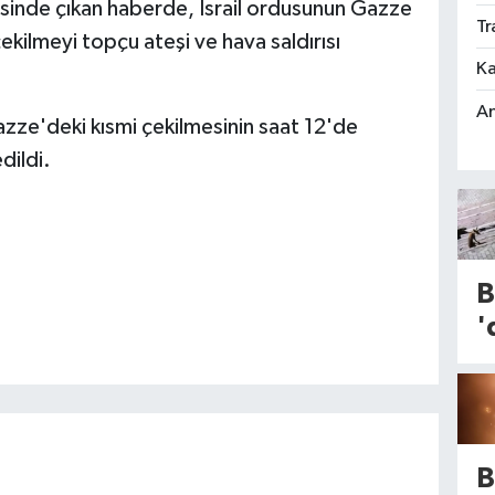
sinde çıkan haberde, İsrail ordusunun Gazze
Tr
ekilmeyi topçu ateşi ve hava saldırısı
Ka
An
zze'deki kısmi çekilmesinin saat 12'de
dildi.
B
'
T
K
v
K
B
A