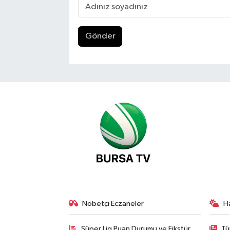
Gönder
Nöbetçi Eczaneler
H
Süper Lig Puan Durumu ve Fikstür
Tü