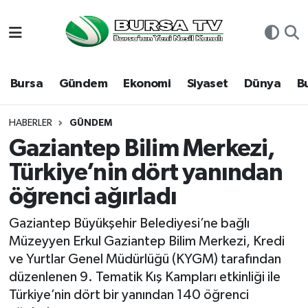
Asayiş
Nöbetçi Eczaneler
Bursa
Gündem
Ekonomi
Siyaset
Dünya
B
Bursa
Hava Durumu
Dünya
Namaz Vakitleri
HABERLER
GÜNDEM
Gaziantep Bilim Merkezi,
Eğitim
Trafik Durumu
Türkiye’nin dört yanından
öğrenci ağırladı
Ekonomi
Süper Lig Puan Durumu ve Fikstür
Gaziantep Büyükşehir Belediyesi’ne bağlı
Genel
Tüm Manşetler
Müzeyyen Erkul Gaziantep Bilim Merkezi, Kredi
ve Yurtlar Genel Müdürlüğü (KYGM) tarafından
Gündem
Son Dakika Haberleri
düzenlenen 9. Tematik Kış Kampları etkinliği ile
Türkiye’nin dört bir yanından 140 öğrenci
Magazin
Haber Arşivi