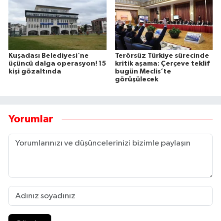
Kuşadası Belediyesi'ne
Terörsüz Türkiye sürecinde
üçüncü dalga operasyon! 15
kritik aşama: Çerçeve teklif
kişi gözaltında
bugün Meclis’te
görüşülecek
Yorumlar