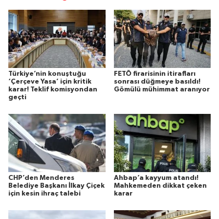
Türkiye’nin konuştuğu
FETÖ firarisinin itirafları
‘Çerçeve Yasa’ için kritik
sonrası düğmeye basıldı!
karar! Teklif komisyondan
Gömülü mühimmat aranıyor
geçti
CHP’den Menderes
Ahbap’a kayyum atandı!
Belediye Başkanı İlkay Çiçek
Mahkemeden dikkat çeken
için kesin ihraç talebi
karar