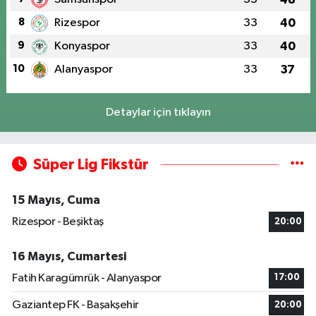
8
Rizespor
33
40
9
Konyaspor
33
40
10
Alanyaspor
33
37
Detaylar için tıklayın
Süper Lig Fikstür
15 Mayıs, Cuma
Rizespor - Beşiktaş
20:00
16 Mayıs, Cumartesi
Fatih Karagümrük - Alanyaspor
17:00
Gaziantep FK - Başakşehir
20:00