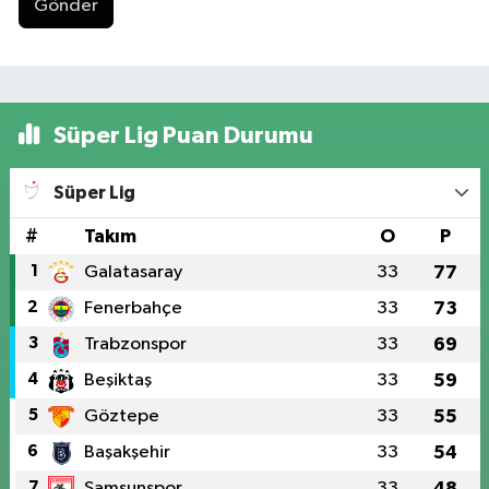
Gönder
Süper Lig Puan Durumu
Süper Lig
#
Takım
O
P
1
Galatasaray
33
77
2
Fenerbahçe
33
73
3
Trabzonspor
33
69
4
Beşiktaş
33
59
5
Göztepe
33
55
6
Başakşehir
33
54
7
Samsunspor
33
48