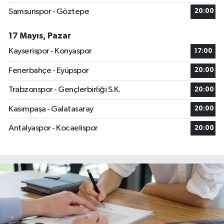
Samsunspor - Göztepe
20:00
17 Mayıs, Pazar
Kayserispor - Konyaspor
17:00
Fenerbahçe - Eyüpspor
20:00
Trabzonspor - Gençlerbirliği S.K.
20:00
Kasımpaşa - Galatasaray
20:00
Antalyaspor - Kocaelispor
20:00