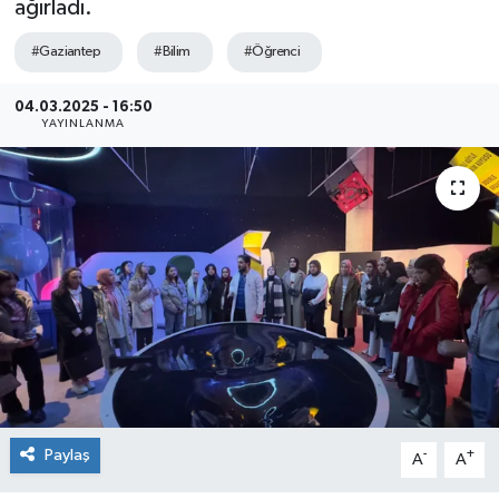
ağırladı.
Sağlık
#Gaziantep
#Bilim
#Öğrenci
Siyaset
04.03.2025 - 16:50
YAYINLANMA
Spor
Teknoloji
Türkiye
Paylaş
-
+
A
A