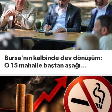
Bursa'nın kalbinde dev dönüşüm:
O 15 mahalle baştan aşağı
yenileniyor!