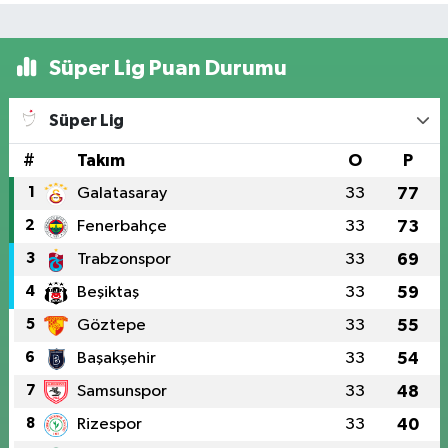
Süper Lig Puan Durumu
Süper Lig
#
Takım
O
P
1
Galatasaray
33
77
2
Fenerbahçe
33
73
3
Trabzonspor
33
69
4
Beşiktaş
33
59
5
Göztepe
33
55
6
Başakşehir
33
54
7
Samsunspor
33
48
8
Rizespor
33
40