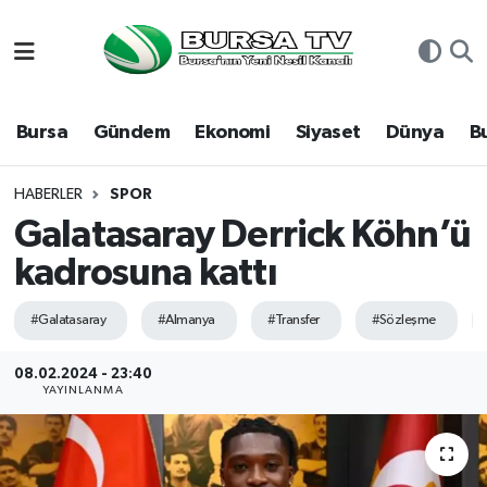
Asayiş
Nöbetçi Eczaneler
Bursa
Gündem
Ekonomi
Siyaset
Dünya
B
Bursa
Hava Durumu
Dünya
Namaz Vakitleri
HABERLER
SPOR
Galatasaray Derrick Köhn’ü
Eğitim
Trafik Durumu
kadrosuna kattı
Ekonomi
Süper Lig Puan Durumu ve Fikstür
#Galatasaray
#Almanya
#Transfer
#Sözleşme
Genel
Tüm Manşetler
08.02.2024 - 23:40
YAYINLANMA
Gündem
Son Dakika Haberleri
Magazin
Haber Arşivi