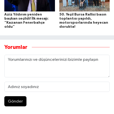
Aziz Yıldırım yeniden
50. Yeşil Bursa Rallisi basın
başkan seçildi! İlk mesajı:
toplantısı yapıldı,
“Kazanan Fenerbahçe
motorsporlarında heyecan
oldu”
dorukta!
Yorumlar
Gönder