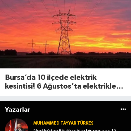
Bursa’da 10 ilçede elektrik
kesintisi! 6 Ağustos’ta elektrikler
ne zaman gelecek?
Yazarlar
MUHAMMED TAYYAR TÜRKEŞ
Nestle’den Büyükşehire bir gecede 15