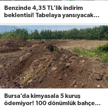
Benzinde 4,35 TL’lik indirim
beklentisi! Tabelaya yansıyacak
mı?
Bursa’da kimyasala 5 kuruş
ödemiyor! 100 dönümlük bahçede