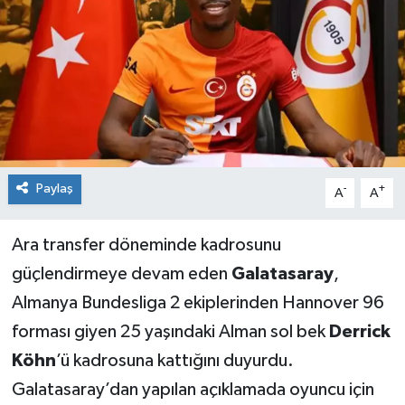
Sağlık
Siyaset
Spor
Teknoloji
Paylaş
-
+
A
A
Türkiye
Ara transfer döneminde kadrosunu
güçlendirmeye devam eden
Galatasaray
,
Almanya Bundesliga 2 ekiplerinden Hannover 96
forması giyen 25 yaşındaki Alman sol bek
Derrick
Köhn
’ü kadrosuna kattığını duyurdu.
Galatasaray’dan yapılan açıklamada oyuncu için