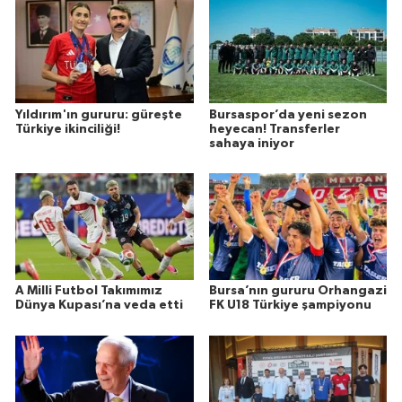
Yıldırım'ın gururu: güreşte
Bursaspor’da yeni sezon
Türkiye ikinciliği!
heyecan! Transferler
sahaya iniyor
A Milli Futbol Takımımız
Bursa’nın gururu Orhangazi
Dünya Kupası’na veda etti
FK U18 Türkiye şampiyonu