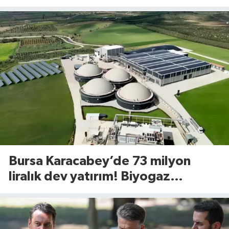
uyguladığı yöntem dikkat çekti
Bursa Karacabey’de 73 milyon
liralık dev yatırım! Biyogaz
tesisinde kapasite 545 tona
yükseliyor