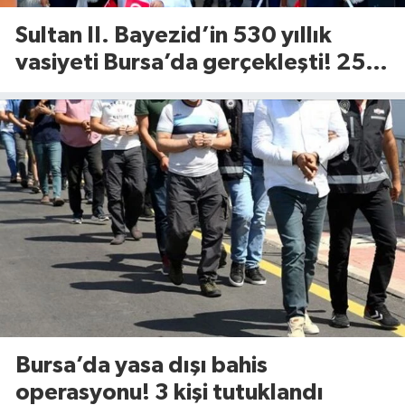
Sultan II. Bayezid’in 530 yıllık
vasiyeti Bursa’da gerçekleşti! 25
çocuk için Tophane’de sünnet
şöleni
Bursa’da yasa dışı bahis
operasyonu! 3 kişi tutuklandı