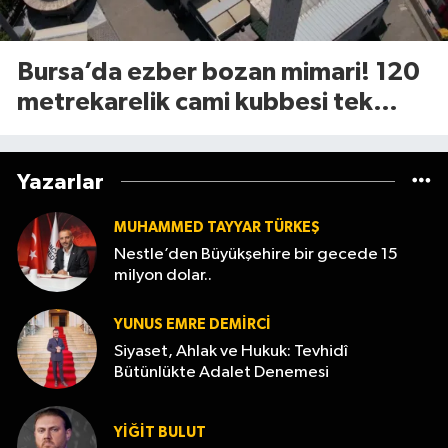
Bursa’da ezber bozan mimari! 120
metrekarelik cami kubbesi tek
tuşla açılıyor
Yazarlar
MUHAMMED TAYYAR TÜRKEŞ
Nestle’den Büyükşehire bir gecede 15
milyon dolar..
YUNUS EMRE DEMIRCI
Siyaset, Ahlak ve Hukuk: Tevhidî
Bütünlükte Adalet Denemesi
YİĞİT BULUT