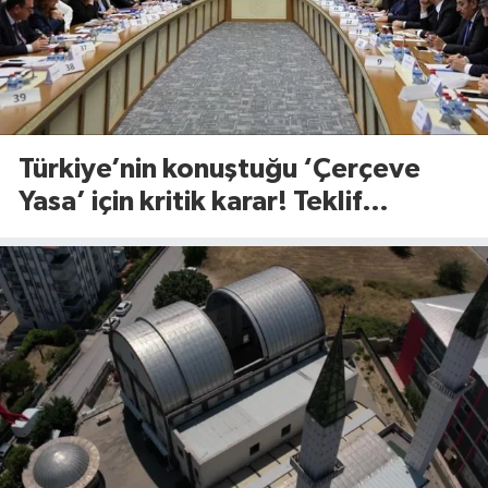
Türkiye’nin konuştuğu ‘Çerçeve
Yasa’ için kritik karar! Teklif
komisyondan geçti