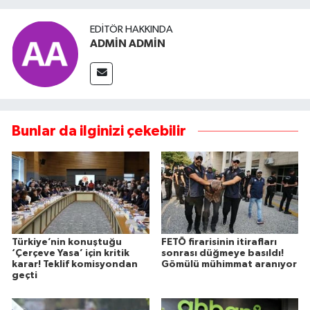
EDITÖR HAKKINDA
ADMİN ADMİN
Bunlar da ilginizi çekebilir
Türkiye’nin konuştuğu
FETÖ firarisinin itirafları
‘Çerçeve Yasa’ için kritik
sonrası düğmeye basıldı!
karar! Teklif komisyondan
Gömülü mühimmat aranıyor
geçti