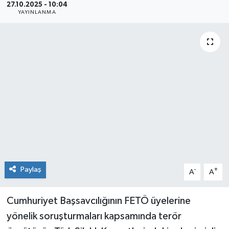
27.10.2025 - 10:04
YAYINLANMA
Sağlık
Siyaset
Spor
Teknoloji
Türkiye
Paylaş
-
+
A
A
Cumhuriyet Başsavcılığının FETÖ üyelerine
yönelik soruşturmaları kapsamında terör