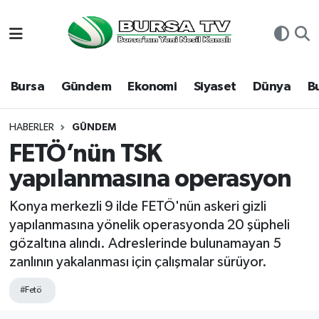
Asayiş
Nöbetçi Eczaneler
Bursa
Gündem
Ekonomi
Siyaset
Dünya
B
Bursa
Hava Durumu
Dünya
Namaz Vakitleri
HABERLER
GÜNDEM
FETÖ’nün TSK
Eğitim
Trafik Durumu
yapılanmasına operasyon
Ekonomi
Süper Lig Puan Durumu ve Fikstür
Konya merkezli 9 ilde FETÖ'nün askeri gizli
yapılanmasına yönelik operasyonda 20 şüpheli
Genel
Tüm Manşetler
gözaltına alındı. Adreslerinde bulunamayan 5
zanlının yakalanması için çalışmalar sürüyor.
Gündem
Son Dakika Haberleri
#Fetö
Magazin
Haber Arşivi