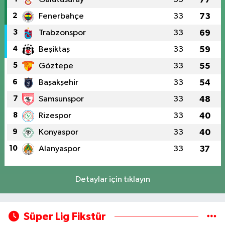
2
Fenerbahçe
33
73
3
Trabzonspor
33
69
4
Beşiktaş
33
59
5
Göztepe
33
55
6
Başakşehir
33
54
7
Samsunspor
33
48
8
Rizespor
33
40
9
Konyaspor
33
40
10
Alanyaspor
33
37
Detaylar için tıklayın
Süper Lig Fikstür