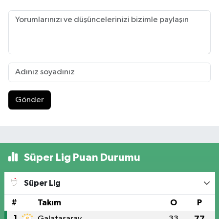
Gönder
Süper Lig Puan Durumu
Süper Lig
#
Takım
O
P
1
Galatasaray
33
77