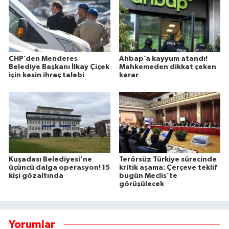
CHP’den Menderes
Ahbap’a kayyum atandı!
Belediye Başkanı İlkay Çiçek
Mahkemeden dikkat çeken
için kesin ihraç talebi
karar
Kuşadası Belediyesi'ne
Terörsüz Türkiye sürecinde
üçüncü dalga operasyon! 15
kritik aşama: Çerçeve teklif
kişi gözaltında
bugün Meclis’te
görüşülecek
Yorumlar