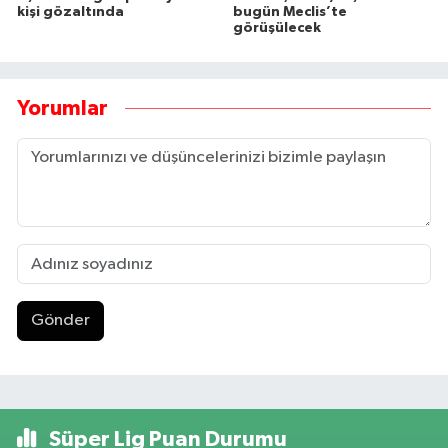
kişi gözaltında
bugün Meclis’te
görüşülecek
Yorumlar
Gönder
Süper Lig Puan Durumu