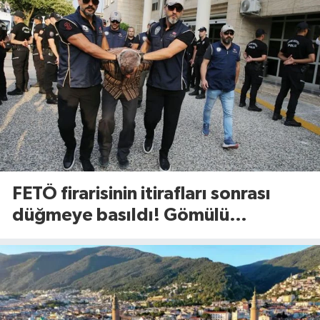
FETÖ firarisinin itirafları sonrası
düğmeye basıldı! Gömülü
mühimmat aranıyor