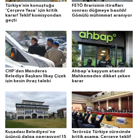
Türkiye’nin konuştuğu
FETÖ firarisinin itirafları
‘Çerçeve Yasa’ için kritik
sonrası düğmeye basıldı!
karar! Teklif komisyondan
Gömülü mühimmat aranıyor
geçti
CHP’den Menderes
Ahbap’a kayyum atandı!
Belediye Başkanı İlkay Çiçek
Mahkemeden dikkat çeken
için kesin ihraç talebi
karar
Kuşadası Belediyesi'ne
Terörsüz Türkiye sürecinde
üçüncü dalga operasyon! 15
kritik aşama: Çerçeve teklif