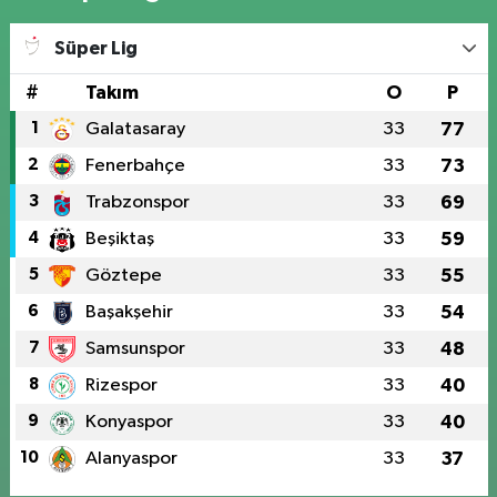
Süper Lig
#
Takım
O
P
1
Galatasaray
33
77
2
Fenerbahçe
33
73
3
Trabzonspor
33
69
4
Beşiktaş
33
59
5
Göztepe
33
55
6
Başakşehir
33
54
7
Samsunspor
33
48
8
Rizespor
33
40
9
Konyaspor
33
40
10
Alanyaspor
33
37