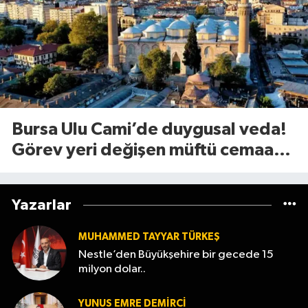
Bursa Ulu Cami’de duygusal veda!
Görev yeri değişen müftü cemaate
böyle seslendi
Yazarlar
MUHAMMED TAYYAR TÜRKEŞ
Nestle’den Büyükşehire bir gecede 15
milyon dolar..
YUNUS EMRE DEMIRCI