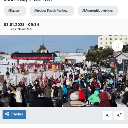
Sağlık
#Kayseri
#Erciyes Kayak Merkezi
#Memduh büyükkılıç
Siyaset
03.01.2025 - 09:34
YAYINLANMA
Spor
Teknoloji
Türkiye
Paylaş
-
+
A
A