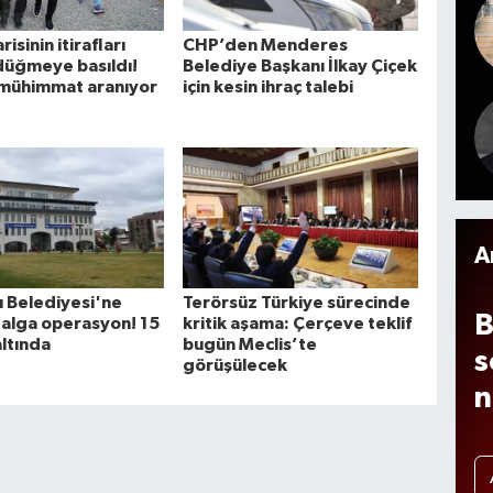
b
K
s
risinin itirafları
CHP’den Menderes
a
d
düğmeye basıldı!
Belediye Başkanı İlkay Çiçek
y
mühimmat aranıyor
için kesin ihraç talebi
n
A
 Belediyesi'ne
Terörsüz Türkiye sürecinde
B
alga operasyon! 15
kritik aşama: Çerçeve teklif
altında
bugün Meclis’te
s
görüşülecek
n