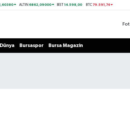
1,60380
6862,09000
14.598,00
79.591,74
ALTIN
BİST
BTC
Fot
Dünya
Bursaspor
Bursa Magazin