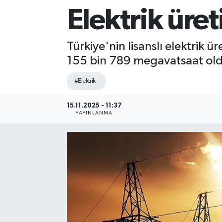
Elektrik üret
Sağlık
Siyaset
Türkiye'nin lisanslı elektrik 
155 bin 789 megavatsaat old
Spor
#Elektrik
Teknoloji
15.11.2025 - 11:37
YAYINLANMA
Türkiye