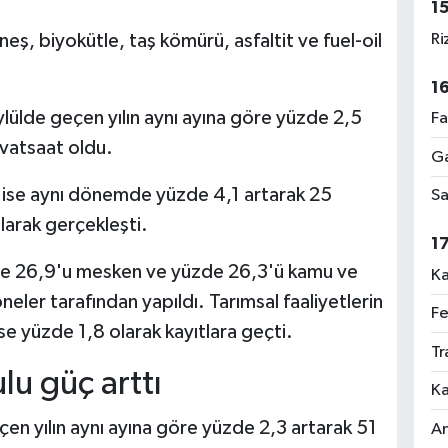
1
Ri
neş, biyokütle, taş kömürü, asfaltit ve fuel-oil
1
 eylülde geçen yılın aynı ayına göre yüzde 2,5
Fa
vatsaat oldu.
Ga
ı ise aynı dönemde yüzde 4,1 artarak 25
Sa
arak gerçekleşti.
1
zde 26,9'u mesken ve yüzde 26,3'ü kamu ve
Ka
neler tarafından yapıldı. Tarımsal faaliyetlerin
Fe
se yüzde 1,8 olarak kayıtlara geçti.
Tr
ulu güç arttı
Ka
eçen yılın aynı ayına göre yüzde 2,3 artarak 51
An