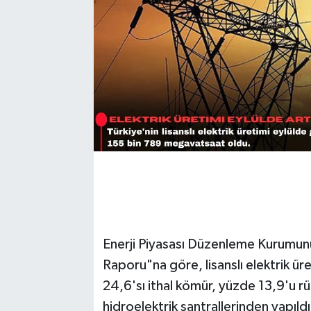
Enerji Piyasası Düzenleme Kurumunun
Raporu"na göre, lisanslı elektrik ü
24,6'sı ithal kömür, yüzde 13,9'u rü
hidroelektrik santrallerinden yapıldı