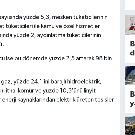
sayısında yüzde 5,3, mesken tüketicilerinin
t tüketicileri ile kamu ve özel hizmetler
ısında yüzde 2, aydınlatma tüketicilerinin
B
ü.
d
 gücü ise bu dönemde yüzde 2,5 artarak 98 bin
t
e
p
az, yüzde 24,1'ini barajlı hidroelektrik,
ı
nı ithal kömür ve yüzde 10,3'ünü linyit
B
y
 enerji kaynaklarından elektrik üreten tesisler
y
a
T
k
d
2
y
s