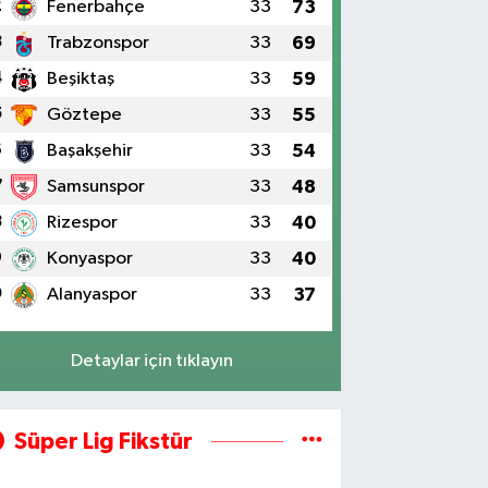
2
Fenerbahçe
33
73
3
Trabzonspor
33
69
4
Beşiktaş
33
59
5
Göztepe
33
55
6
Başakşehir
33
54
7
Samsunspor
33
48
8
Rizespor
33
40
9
Konyaspor
33
40
0
Alanyaspor
33
37
Detaylar için tıklayın
Süper Lig Fikstür