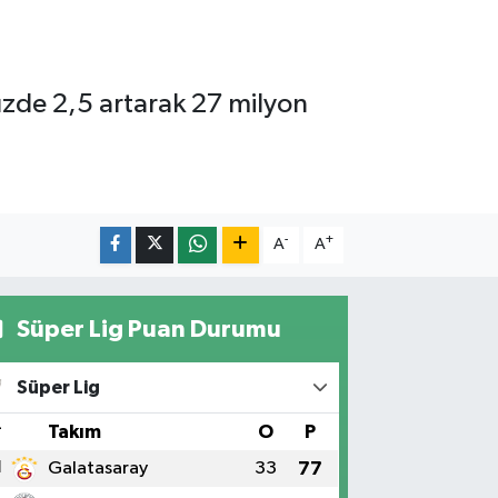
yüzde 2,5 artarak 27 milyon
-
+
A
A
Süper Lig Puan Durumu
Süper Lig
#
Takım
O
P
1
Galatasaray
33
77