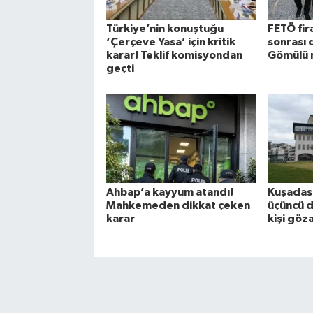
Türkiye’nin konuştuğu
FETÖ fira
‘Çerçeve Yasa’ için kritik
sonrası 
karar! Teklif komisyondan
Gömülü 
geçti
Ahbap’a kayyum atandı!
Kuşadası
Mahkemeden dikkat çeken
üçüncü d
karar
kişi göz