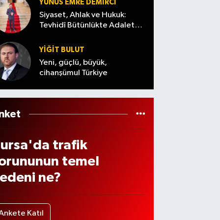
öyle
!
YUNUS EMRE DEMIRCI
adın
eslen
Siyaset, Ahlak ve Hukuk:
ğır
Tevhidî Bütünlükte Adalet
i
Denemesi
arala
YİĞİT BULUT
dı
Yeni, güçlü, büyük,
cihanşümul Türkiye
nket
ursa'da trafik
orununun temel
edeni ne?
Ankete Katıl