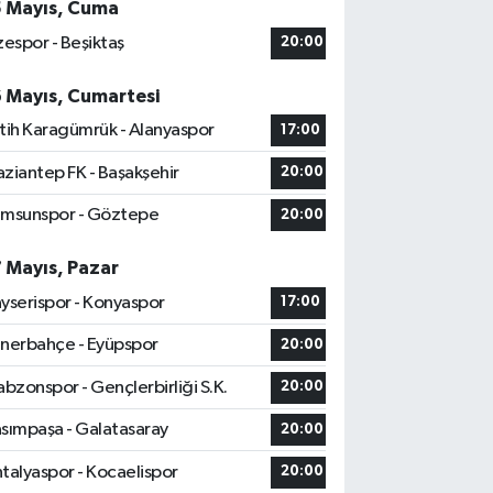
5 Mayıs, Cuma
zespor - Beşiktaş
20:00
6 Mayıs, Cumartesi
tih Karagümrük - Alanyaspor
17:00
ziantep FK - Başakşehir
20:00
msunspor - Göztepe
20:00
7 Mayıs, Pazar
yserispor - Konyaspor
17:00
nerbahçe - Eyüpspor
20:00
abzonspor - Gençlerbirliği S.K.
20:00
sımpaşa - Galatasaray
20:00
talyaspor - Kocaelispor
20:00