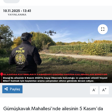
Sağlık
10.11.2025 - 13:41
YAYINLANMA
Siyaset
Spor
Teknoloji
Türkiye
Paylaş
-
+
A
A
Gümüşkavak Mahallesi'nde ailesinin 5 Kasım'da