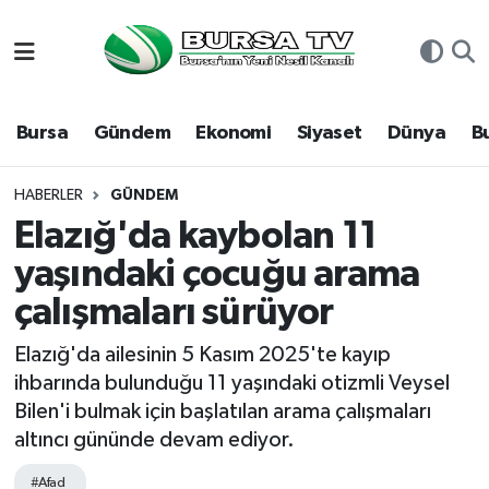
Asayiş
Nöbetçi Eczaneler
Bursa
Gündem
Ekonomi
Siyaset
Dünya
B
Bursa
Hava Durumu
Dünya
Namaz Vakitleri
HABERLER
GÜNDEM
Elazığ'da kaybolan 11
Eğitim
Trafik Durumu
yaşındaki çocuğu arama
çalışmaları sürüyor
Ekonomi
Süper Lig Puan Durumu ve Fikstür
Elazığ'da ailesinin 5 Kasım 2025'te kayıp
Genel
Tüm Manşetler
ihbarında bulunduğu 11 yaşındaki otizmli Veysel
Bilen'i bulmak için başlatılan arama çalışmaları
Gündem
Son Dakika Haberleri
altıncı gününde devam ediyor.
Magazin
Haber Arşivi
#Afad