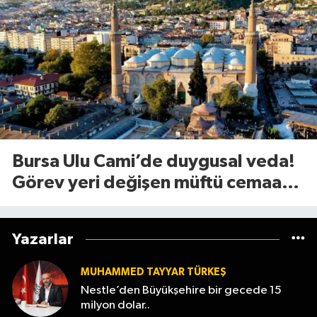
Bursa Ulu Cami’de duygusal veda!
Görev yeri değişen müftü cemaate
böyle seslendi
Yazarlar
MUHAMMED TAYYAR TÜRKEŞ
Nestle’den Büyükşehire bir gecede 15
milyon dolar..