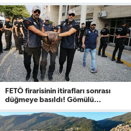
anlaştı
FETÖ firarisinin itirafları sonrası
düğmeye basıldı! Gömülü
mühimmat aranıyor