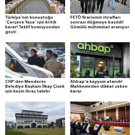
Türkiye’nin konuştuğu
FETÖ firarisinin itirafları
‘Çerçeve Yasa’ için kritik
sonrası düğmeye basıldı!
karar! Teklif komisyondan
Gömülü mühimmat aranıyor
geçti
CHP’den Menderes
Ahbap’a kayyum atandı!
Belediye Başkanı İlkay Çiçek
Mahkemeden dikkat çeken
için kesin ihraç talebi
karar