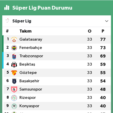
Süper Lig Puan Durumu
Süper Lig
#
Takım
O
P
1
Galatasaray
33
77
2
Fenerbahçe
33
73
3
Trabzonspor
33
69
4
Beşiktaş
33
59
5
Göztepe
33
55
6
Başakşehir
33
54
7
Samsunspor
33
48
8
Rizespor
33
40
9
Konyaspor
33
40