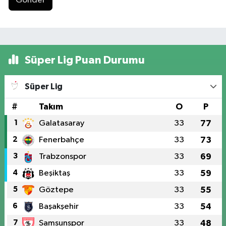
Gönder
Süper Lig Puan Durumu
Süper Lig
#
Takım
O
P
1
Galatasaray
33
77
2
Fenerbahçe
33
73
3
Trabzonspor
33
69
4
Beşiktaş
33
59
5
Göztepe
33
55
6
Başakşehir
33
54
7
Samsunspor
33
48