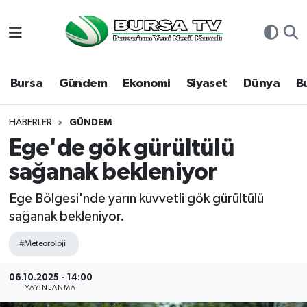
Asayiş
Nöbetçi Eczaneler
Bursa
Gündem
Ekonomi
Siyaset
Dünya
B
Bursa
Hava Durumu
Dünya
Namaz Vakitleri
HABERLER
GÜNDEM
Ege'de gök gürültülü
Eğitim
Trafik Durumu
sağanak bekleniyor
Ekonomi
Süper Lig Puan Durumu ve Fikstür
Ege Bölgesi'nde yarın kuvvetli gök gürültülü
sağanak bekleniyor.
Genel
Tüm Manşetler
#Meteoroloji
Gündem
Son Dakika Haberleri
06.10.2025 - 14:00
YAYINLANMA
Magazin
Haber Arşivi