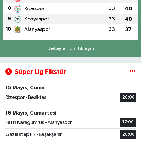
8
Rizespor
33
40
9
Konyaspor
33
40
10
Alanyaspor
33
37
Detaylar için tıklayın
Süper Lig Fikstür
15 Mayıs, Cuma
Rizespor - Beşiktaş
20:00
16 Mayıs, Cumartesi
Fatih Karagümrük - Alanyaspor
17:00
Gaziantep FK - Başakşehir
20:00