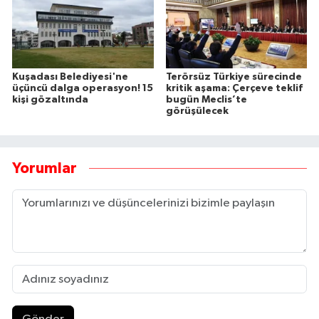
Kuşadası Belediyesi'ne
Terörsüz Türkiye sürecinde
üçüncü dalga operasyon! 15
kritik aşama: Çerçeve teklif
kişi gözaltında
bugün Meclis’te
görüşülecek
Yorumlar