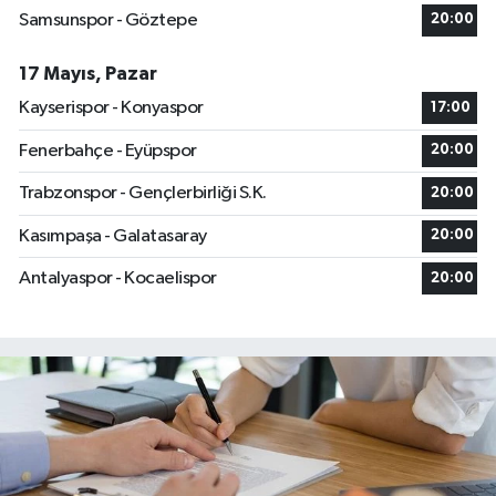
Samsunspor - Göztepe
20:00
17 Mayıs, Pazar
Kayserispor - Konyaspor
17:00
Fenerbahçe - Eyüpspor
20:00
Trabzonspor - Gençlerbirliği S.K.
20:00
Kasımpaşa - Galatasaray
20:00
Antalyaspor - Kocaelispor
20:00