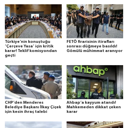
Türkiye’nin konuştuğu
FETÖ firarisinin itirafları
‘Çerçeve Yasa’ için kritik
sonrası düğmeye basıldı!
karar! Teklif komisyondan
Gömülü mühimmat aranıyor
geçti
CHP’den Menderes
Ahbap’a kayyum atandı!
Belediye Başkanı İlkay Çiçek
Mahkemeden dikkat çeken
için kesin ihraç talebi
karar