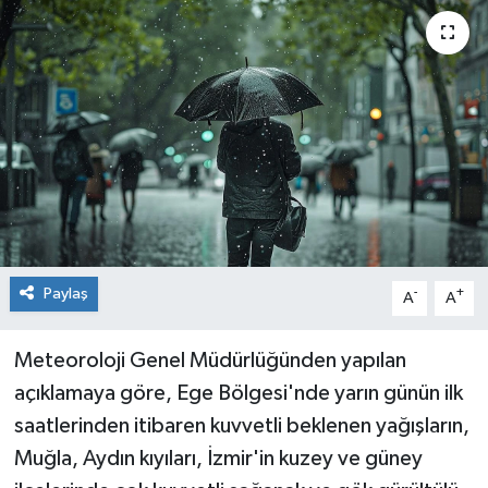
Sağlık
Siyaset
Spor
Teknoloji
Türkiye
Paylaş
-
+
A
A
Meteoroloji Genel Müdürlüğünden yapılan
açıklamaya göre, Ege Bölgesi'nde yarın günün ilk
saatlerinden itibaren kuvvetli beklenen yağışların,
Muğla, Aydın kıyıları, İzmir'in kuzey ve güney