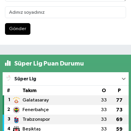
Gönder
Süper Lig Puan Durumu
Süper Lig
#
Takım
O
P
1
Galatasaray
33
77
2
Fenerbahçe
33
73
3
Trabzonspor
33
69
4
Beşiktaş
33
59