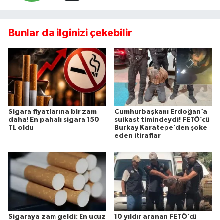
Bunlar da ilginizi çekebilir
Sigara fiyatlarına bir zam
Cumhurbaşkanı Erdoğan’a
daha! En pahalı sigara 150
suikast timindeydi! FETÖ’cü
TL oldu
Burkay Karatepe’den şoke
eden itiraflar
Sigaraya zam geldi: En ucuz
10 yıldır aranan FETÖ’cü