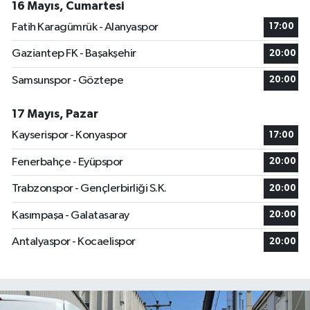
16 Mayıs, Cumartesi
Fatih Karagümrük - Alanyaspor
17:00
Gaziantep FK - Başakşehir
20:00
Samsunspor - Göztepe
20:00
17 Mayıs, Pazar
Kayserispor - Konyaspor
17:00
Fenerbahçe - Eyüpspor
20:00
Trabzonspor - Gençlerbirliği S.K.
20:00
Kasımpaşa - Galatasaray
20:00
Antalyaspor - Kocaelispor
20:00