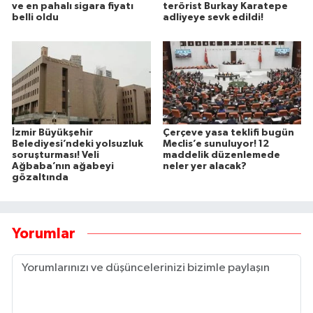
ve en pahalı sigara fiyatı
terörist Burkay Karatepe
belli oldu
adliyeye sevk edildi!
İzmir Büyükşehir
Çerçeve yasa teklifi bugün
Belediyesi’ndeki yolsuzluk
Meclis’e sunuluyor! 12
soruşturması! Veli
maddelik düzenlemede
Ağbaba’nın ağabeyi
neler yer alacak?
gözaltında
Yorumlar