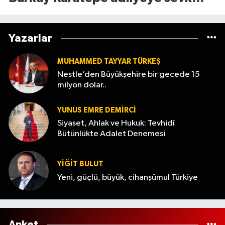
edildi!
Yazarlar
MUHAMMED TAYYAR TÜRKEŞ
Nestle’den Büyükşehire bir gecede 15
milyon dolar..
YUNUS EMRE DEMIRCI
Siyaset, Ahlak ve Hukuk: Tevhidî
Bütünlükte Adalet Denemesi
YİĞİT BULUT
Yeni, güçlü, büyük, cihanşümul Türkiye
Anket