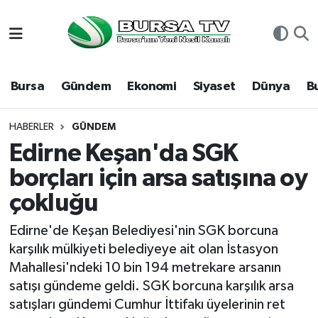
Asayiş
Nöbetçi Eczaneler
Bursa
Gündem
Ekonomi
Siyaset
Dünya
B
Bursa
Hava Durumu
Dünya
Namaz Vakitleri
HABERLER
GÜNDEM
Edirne Keşan'da SGK
Eğitim
Trafik Durumu
borçları için arsa satışına oy
çokluğu
Ekonomi
Süper Lig Puan Durumu ve Fikstür
Edirne'de Keşan Belediyesi'nin SGK borcuna
Genel
Tüm Manşetler
karşılık mülkiyeti belediyeye ait olan İstasyon
Mahallesi'ndeki 10 bin 194 metrekare arsanın
Gündem
Son Dakika Haberleri
satışı gündeme geldi. SGK borcuna karşılık arsa
satışları gündemi Cumhur İttifakı üyelerinin ret
Magazin
Haber Arşivi