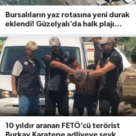
Bursalıların yaz rotasına yeni durak
eklendi! Güzelyalı’da halk plajı
hizmette
10 yıldır aranan FETÖ’cü terörist
Burkay Karatepe adliyeye sevk