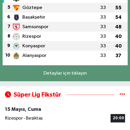
5
Göztepe
33
55
6
Başakşehir
33
54
7
Samsunspor
33
48
8
Rizespor
33
40
9
Konyaspor
33
40
10
Alanyaspor
33
37
Detaylar için tıklayın
Süper Lig Fikstür
15 Mayıs, Cuma
Rizespor - Beşiktaş
20:00