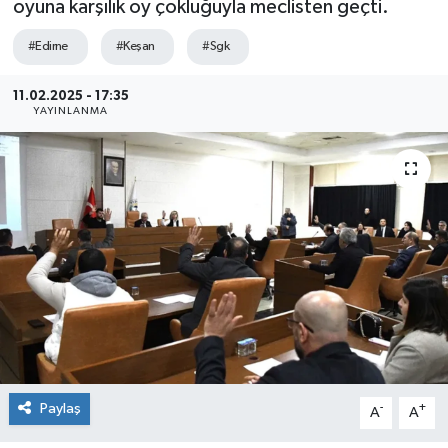
oyuna karşılık oy çokluğuyla meclisten geçti.
Sağlık
#Edirne
#Keşan
#Sgk
Siyaset
11.02.2025 - 17:35
YAYINLANMA
Spor
Teknoloji
Türkiye
Paylaş
-
+
A
A