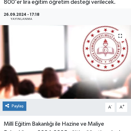
800'er lira eğitim öğretim desteği verilecek.
Sağlık
26.09.2024 - 17:18
YAYINLANMA
Siyaset
Spor
Teknoloji
Türkiye
Paylaş
-
+
A
A
Millî Eğitim Bakanlığı ile Hazine ve Maliye