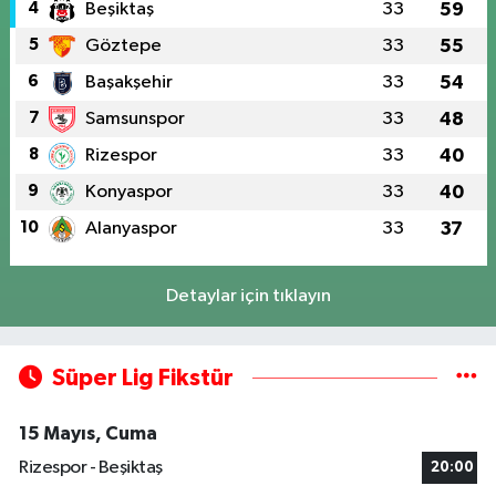
4
Beşiktaş
33
59
5
Göztepe
33
55
6
Başakşehir
33
54
7
Samsunspor
33
48
8
Rizespor
33
40
9
Konyaspor
33
40
10
Alanyaspor
33
37
Detaylar için tıklayın
Süper Lig Fikstür
15 Mayıs, Cuma
Rizespor - Beşiktaş
20:00