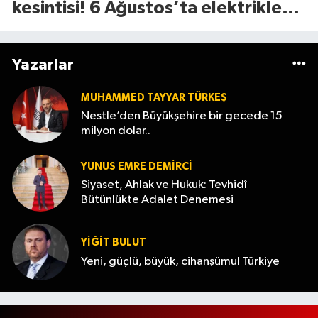
kesintisi! 6 Ağustos’ta elektrikler
ne zaman gelecek?
Yazarlar
MUHAMMED TAYYAR TÜRKEŞ
Nestle’den Büyükşehire bir gecede 15
milyon dolar..
YUNUS EMRE DEMIRCI
Siyaset, Ahlak ve Hukuk: Tevhidî
Bütünlükte Adalet Denemesi
YİĞİT BULUT
Yeni, güçlü, büyük, cihanşümul Türkiye