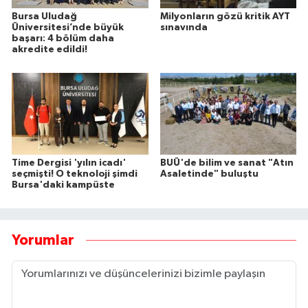
Bursa Uludağ
Milyonların gözü kritik AYT
Üniversitesi’nde büyük
sınavında
başarı: 4 bölüm daha
akredite edildi!
Time Dergisi 'yılın icadı'
BUÜ'de bilim ve sanat "Atın
seçmişti! O teknoloji şimdi
Asaletinde" buluştu
Bursa'daki kampüste
Yorumlar