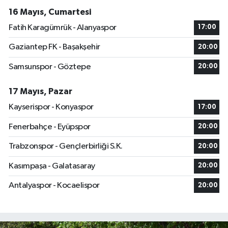
16 Mayıs, Cumartesi
Fatih Karagümrük - Alanyaspor
17:00
Gaziantep FK - Başakşehir
20:00
Samsunspor - Göztepe
20:00
17 Mayıs, Pazar
Kayserispor - Konyaspor
17:00
Fenerbahçe - Eyüpspor
20:00
Trabzonspor - Gençlerbirliği S.K.
20:00
Kasımpaşa - Galatasaray
20:00
Antalyaspor - Kocaelispor
20:00