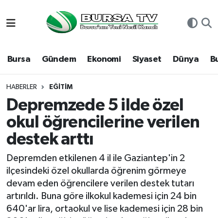
Asayiş
Nöbetçi Eczaneler
Bursa
Gündem
Ekonomi
Siyaset
Dünya
B
Bursa
Hava Durumu
Dünya
Namaz Vakitleri
HABERLER
EĞITIM
Depremzede 5 ilde özel
Eğitim
Trafik Durumu
okul öğrencilerine verilen
destek arttı
Ekonomi
Süper Lig Puan Durumu ve Fikstür
Depremden etkilenen 4 il ile Gaziantep'in 2
Genel
Tüm Manşetler
ilçesindeki özel okullarda öğrenim görmeye
devam eden öğrencilere verilen destek tutarı
Gündem
Son Dakika Haberleri
artırıldı. Buna göre ilkokul kademesi için 24 bin
640'ar lira, ortaokul ve lise kademesi için 28 bin
Magazin
Haber Arşivi