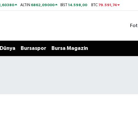
1,60380
6862,09000
14.598,00
79.591,74
ALTIN
BİST
BTC
Fot
Dünya
Bursaspor
Bursa Magazin