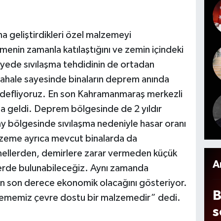
d
k
t
na geliştirdikleri özel malzemeyi
a
menin zamanla katılaştığını ve zemin içindeki
A
ayede sıvılaşma tehdidinin de ortadan
r
üdahale sayesinde binaların deprem anında
edefliyoruz. En son Kahramanmaraş merkezli
h
a geldi. Deprem bölgesinde de 2 yıldır
e
y bölgesinde sıvılaşma nedeniyle hasar oranı
i
lzeme ayrıca mevcut binalarda da
e
temellerden, demirlere zarar vermeden küçük
y
A
lerde bulunabileceğiz. Aynı zamanda
n
zin son derece ekonomik olacağını gösteriyor.
B
lzememiz çevre dostu bir malzemedir” dedi.
s