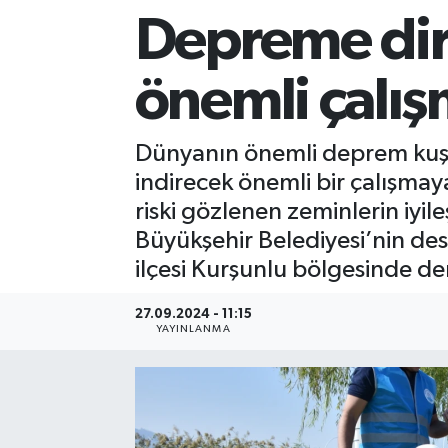
Depreme dire
Sağlık
önemli çalı
Siyaset
Spor
Dünyanın önemli deprem kuşak
indirecek önemli bir çalışmaya
Teknoloji
riski gözlenen zeminlerin iyile
Büyükşehir Belediyesi’nin dest
Türkiye
ilçesi Kurşunlu bölgesinde de
27.09.2024 - 11:15
YAYINLANMA