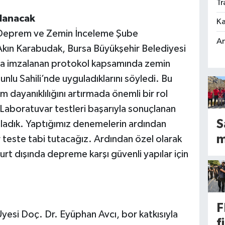
Tr
şlanacak
Ka
 Deprem ve Zemin İnceleme Şube
An
kın Karabudak, Bursa Büyükşehir Belediyesi
nda imzalanan protokol kapsamında zemin
şunlu Sahili’nde uyguladıklarını söyledi. Bu
m dayanıklılığını artırmada önemli bir rol
Laboratuvar testleri başarıyla sonuçlanan
S
adık. Yaptığımız denemelerin ardından
m
r teste tabi tutacağız. Ardından özel olarak
n
rt dışında depreme karşı güvenli yapılar için
T
e
d
F
e
yesi Doç. Dr. Eyüphan Avcı, bor katkısıyla
f