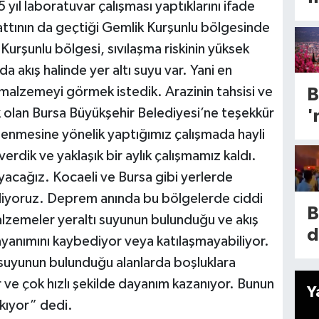
a
ıl laboratuvar çalışması yaptıklarını ifade
n
ö
hattının da geçtiği Gemlik Kurşunlu bölgesinde
i
p
 Kurşunlu bölgesi, sıvılaşma riskinin yüksek
a
d
da akış halinde yer altı suyu var. Yani en
s
y
malzemeyi görmek istedik. Arazinin tahsisi ve
B
s
d
 olan Bursa Büyükşehir Belediyesi’ne teşekkür
'
nlenmesine yönelik yaptığımız çalışmada hayli
e
verdik ve yaklaşık bir aylık çalışmamız kaldı.
y
b
ayacağız. Kocaeli ve Bursa gibi yerlerde
m
ı!
 biliyoruz. Deprem anında bu bölgelerde ciddi
i
B
alzemeler yeraltı suyunun bulunduğu ve akış
1
l
d
yanımını kaybediyor veya katılaşmayabiliyor.
b
m
y
 suyunun bulunduğu alanlarda boşluklara
ö
n
or ve çok hızlı şekilde dayanım kazanıyor. Bunun
y
Y
a
s
kıyor” dedi.
m
o