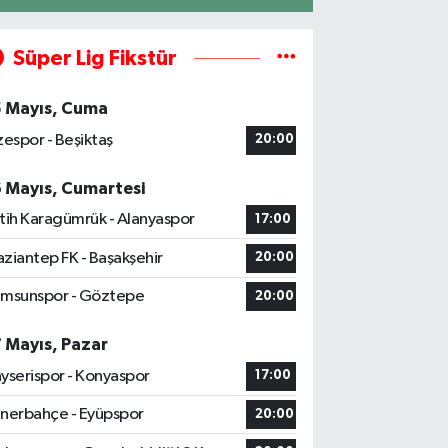
Süper Lig Fikstür
5 Mayıs, Cuma
zespor - Beşiktaş
20:00
6 Mayıs, Cumartesi
tih Karagümrük - Alanyaspor
17:00
ziantep FK - Başakşehir
20:00
msunspor - Göztepe
20:00
7 Mayıs, Pazar
yserispor - Konyaspor
17:00
nerbahçe - Eyüpspor
20:00