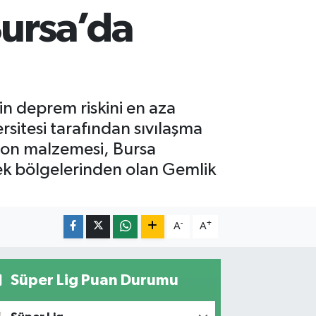
Bursa’da
n deprem riskini en aza
rsitesi tarafından sıvılaşma
ksiyon malzemesi, Bursa
ksek bölgelerinden olan Gemlik
-
+
A
A
Süper Lig Puan Durumu