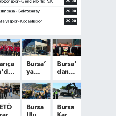
abzonspor - Gençlerbirliği S.K.
20:00
sımpaşa - Galatasaray
20:00
talyaspor - Kocaelispor
20:00
arıça
Bursa’
Bursa’
'da
ya
dan
Togg’
Avrup
ürkiy
dan
a’ya
yeni
büyük
erec
yatırı
çıkış!
ETÖ
Bursa
Bursa
si
m!
114
irarisi
Ulu
Karac