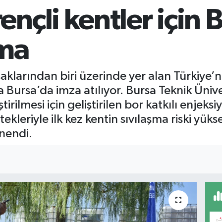
nçli kentler için 
şma
larından biri üzerinde yer alan Türkiye’ni
 Bursa’da imza atılıyor. Bursa Teknik Ünive
ştirilmesi için geliştirilen bor katkılı enje
ekleriyle ilk kez kentin sıvılaşma riski yü
nendi.