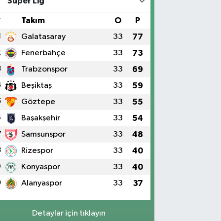
Süper Lig
#
Takım
O
P
1
Galatasaray
33
77
2
Fenerbahçe
33
73
3
Trabzonspor
33
69
4
Beşiktaş
33
59
5
Göztepe
33
55
6
Başakşehir
33
54
7
Samsunspor
33
48
8
Rizespor
33
40
9
Konyaspor
33
40
0
Alanyaspor
33
37
Detaylar için tıklayın