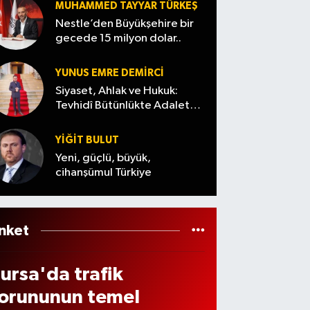
a
MUHAMMED TAYYAR TÜRKEŞ
yarala
İşte
orku
Nestle’den Büyükşehire bir
ndı
yıldız
gecede 15 milyon dolar..
an
isimle
n!
rin
YUNUS EMRE DEMIRCI
levle
tercih
Siyaset, Ahlak ve Hukuk:
e
Tevhidî Bütünlükte Adalet
leri
Denemesi
müda
YİĞİT BULUT
ale
Yeni, güçlü, büyük,
den
cihanşümul Türkiye
tfaiye
ri
arala
nket
dı
ursa'da trafik
orununun temel