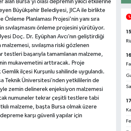
alan Bursa'yı olası depremin yıkıcı etkilerine
eyen Büyükşehir Belediyesi, JICA ile birlikte
e Önleme Planlaması Projesi'nin yanı sıra
in sıvılaşmasını önleme projesini yürütüyor.
1
yesi Doç. Dr. Eyüphan Avcı’nın geliştirdiği
Ri
n malzemesi, sıvılaşma riski gözlenen
r testleri başarıyla tamamlanan malzeme,
1
nin mukavemetini arttıracak. Proje
Fa
Gemlik ilçesi Kurşunlu sahilinde uygulandı.
Ga
 Teknik Üniversitesi’nden yetkililerin de
Sa
iyle zemin delinerek enjeksiyon malzemesi
cak numuneler tekrar çeşitli testlere tabi
1
atkılı malzeme, başta Bursa olmak üzere
Ka
depreme karşı güvenli yapılar için
Fe