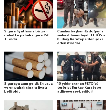
Sigara fiyatlarına bir zam
Cumhurbaşkanı Erdoğan’a
daha! En pahalı sigara 150
suikast timindeydi! FETÖ’cü
TL oldu
Burkay Karatepe’den şoke
eden itiraflar
Sigaraya zam geldi: En ucuz
10 yıldır aranan FETÖ’cü
ve en pahalı sigara fiyatı
terörist Burkay Karatepe
belli oldu
adliyeye sevk edildi!