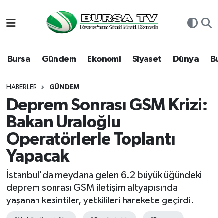
Asayiş
Nöbetçi Eczaneler
Bursa
Gündem
Ekonomi
Siyaset
Dünya
B
Bursa
Hava Durumu
Dünya
Namaz Vakitleri
HABERLER
GÜNDEM
Deprem Sonrası GSM Krizi:
Eğitim
Trafik Durumu
Bakan Uraloğlu
Operatörlerle Toplantı
Ekonomi
Süper Lig Puan Durumu ve Fikstür
Yapacak
Genel
Tüm Manşetler
İstanbul'da meydana gelen 6.2 büyüklüğündeki
Gündem
Son Dakika Haberleri
deprem sonrası GSM iletişim altyapısında
yaşanan kesintiler, yetkilileri harekete geçirdi.
Magazin
Haber Arşivi