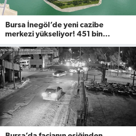
Bursa İnegöl’de yeni cazibe
merkezi yükseliyor! 451 bin
metrekarelik Millet Bahçesi için
geri sayım başladı
Bursa’da facianın eşiğinden