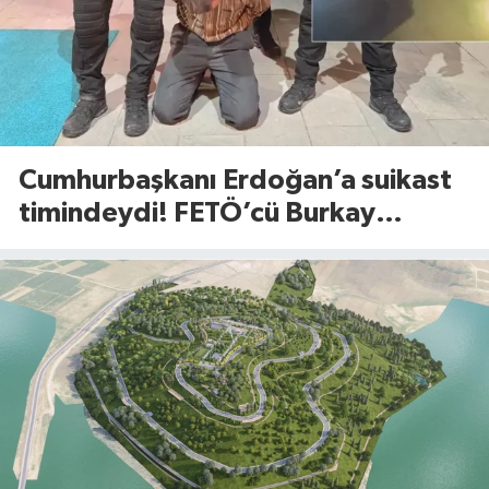
Cumhurbaşkanı Erdoğan’a suikast
timindeydi! FETÖ’cü Burkay
Karatepe’den şoke eden itiraflar