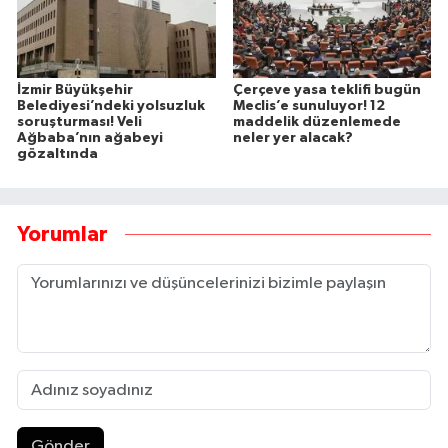
İzmir Büyükşehir
Çerçeve yasa teklifi bugün
Belediyesi’ndeki yolsuzluk
Meclis’e sunuluyor! 12
soruşturması! Veli
maddelik düzenlemede
Ağbaba’nın ağabeyi
neler yer alacak?
gözaltında
Yorumlar
Gönder