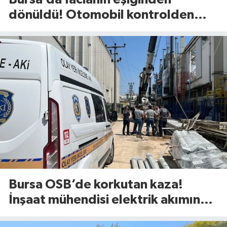
dönüldü! Otomobil kontrolden
çıkıp refüje böyle savruldu
Bursa OSB’de korkutan kaza!
İnşaat mühendisi elektrik akımına
kapıldı