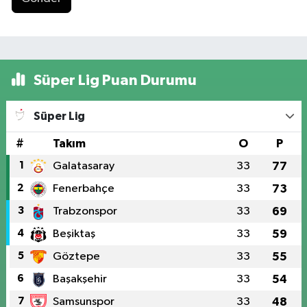
Süper Lig Puan Durumu
Süper Lig
#
Takım
O
P
1
Galatasaray
33
77
2
Fenerbahçe
33
73
3
Trabzonspor
33
69
4
Beşiktaş
33
59
5
Göztepe
33
55
6
Başakşehir
33
54
7
Samsunspor
33
48