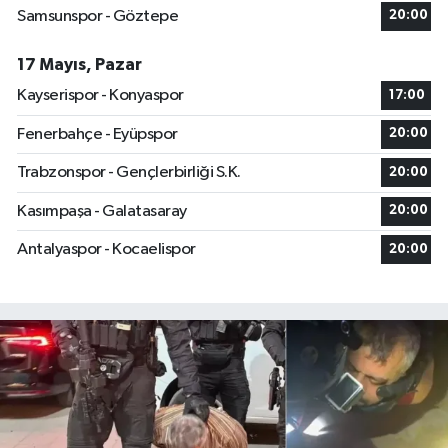
Samsunspor - Göztepe
20:00
17 Mayıs, Pazar
Kayserispor - Konyaspor
17:00
Fenerbahçe - Eyüpspor
20:00
Trabzonspor - Gençlerbirliği S.K.
20:00
Kasımpaşa - Galatasaray
20:00
Antalyaspor - Kocaelispor
20:00