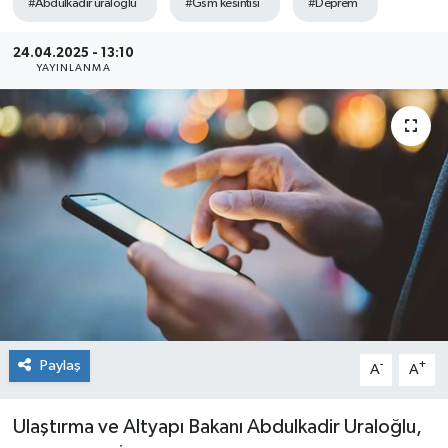
#Abdulkadir uraloğlu
#Gsm kesintisi
#Deprem
Sağlık
24.04.2025 - 13:10
YAYINLANMA
Siyaset
Spor
Teknoloji
Türkiye
Paylaş
-
+
A
A
Ulaştırma ve Altyapı Bakanı Abdulkadir Uraloğlu,