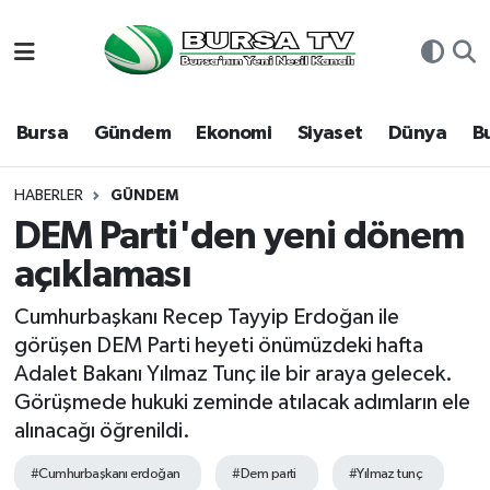
Asayiş
Nöbetçi Eczaneler
Bursa
Gündem
Ekonomi
Siyaset
Dünya
B
Bursa
Hava Durumu
Dünya
Namaz Vakitleri
HABERLER
GÜNDEM
DEM Parti'den yeni dönem
Eğitim
Trafik Durumu
açıklaması
Ekonomi
Süper Lig Puan Durumu ve Fikstür
Cumhurbaşkanı Recep Tayyip Erdoğan ile
görüşen DEM Parti heyeti önümüzdeki hafta
Genel
Tüm Manşetler
Adalet Bakanı Yılmaz Tunç ile bir araya gelecek.
Görüşmede hukuki zeminde atılacak adımların ele
Gündem
Son Dakika Haberleri
alınacağı öğrenildi.
Magazin
Haber Arşivi
#Cumhurbaşkanı erdoğan
#Dem parti
#Yılmaz tunç