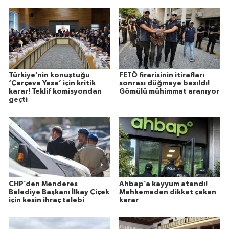
Türkiye’nin konuştuğu
FETÖ firarisinin itirafları
‘Çerçeve Yasa’ için kritik
sonrası düğmeye basıldı!
karar! Teklif komisyondan
Gömülü mühimmat aranıyor
geçti
CHP’den Menderes
Ahbap’a kayyum atandı!
Belediye Başkanı İlkay Çiçek
Mahkemeden dikkat çeken
için kesin ihraç talebi
karar