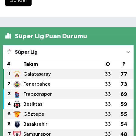
Gönder
Süper Lig Puan Durumu
Süper Lig
#
Takım
O
P
1
Galatasaray
33
77
2
Fenerbahçe
33
73
3
Trabzonspor
33
69
4
Beşiktaş
33
59
5
Göztepe
33
55
6
Başakşehir
33
54
7
Samsunspor
33
48