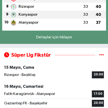
8
Rizespor
33
40
9
Konyaspor
33
40
10
Alanyaspor
33
37
Detaylar için tıklayın
Süper Lig Fikstür
15 Mayıs, Cuma
Rizespor - Beşiktaş
20:00
16 Mayıs, Cumartesi
Fatih Karagümrük - Alanyaspor
17:00
Gaziantep FK - Başakşehir
20:00