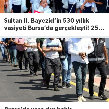
Sultan II. Bayezid’in 530 yıllık
vasiyeti Bursa’da gerçekleşti! 25
çocuk için Tophane’de sünnet
şöleni