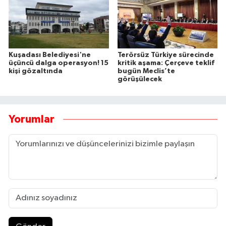
Kuşadası Belediyesi'ne
Terörsüz Türkiye sürecinde
üçüncü dalga operasyon! 15
kritik aşama: Çerçeve teklif
kişi gözaltında
bugün Meclis’te
görüşülecek
Yorumlar