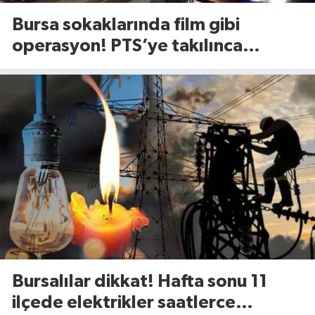
Bursa sokaklarında film gibi
operasyon! PTS’ye takılınca
gerçek ortaya çıktı
Bursalılar dikkat! Hafta sonu 11
ilçede elektrikler saatlerce