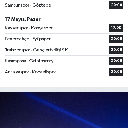
Samsunspor - Göztepe
20:00
17 Mayıs, Pazar
Kayserispor - Konyaspor
17:00
Fenerbahçe - Eyüpspor
20:00
Trabzonspor - Gençlerbirliği S.K.
20:00
Kasımpaşa - Galatasaray
20:00
Antalyaspor - Kocaelispor
20:00