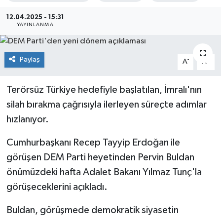
Sağlık
12.04.2025 - 15:31
YAYINLANMA
Siyaset
Paylaş
-
+
A
A
Spor
Terörsüz Türkiye hedefiyle başlatılan, İmralı'nın
Teknoloji
silah bırakma çağrısıyla ilerleyen süreçte adımlar
Türkiye
hızlanıyor.
Cumhurbaşkanı Recep Tayyip Erdoğan ile
görüşen DEM Parti heyetinden Pervin Buldan
önümüzdeki hafta Adalet Bakanı Yılmaz Tunç'la
görüşeceklerini açıkladı.
Buldan, görüşmede demokratik siyasetin