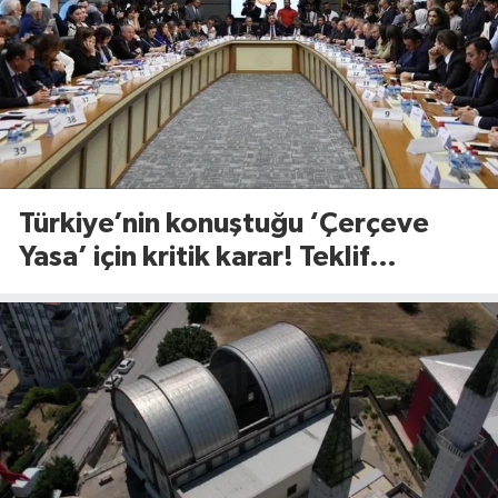
Türkiye’nin konuştuğu ‘Çerçeve
Yasa’ için kritik karar! Teklif
komisyondan geçti