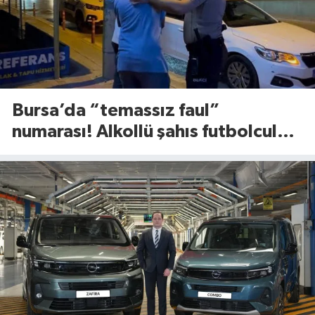
Bursa’da “temassız faul”
numarası! Alkollü şahıs futbolcuları
aratmadı