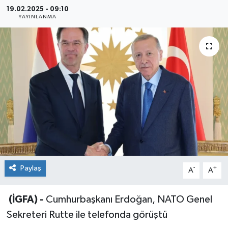
19.02.2025 - 09:10
Sağlık
YAYINLANMA
Siyaset
Spor
Teknoloji
Türkiye
Paylaş
-
+
A
A
(İGFA) -
Cumhurbaşkanı Erdoğan, NATO Genel
Sekreteri Rutte ile telefonda görüştü