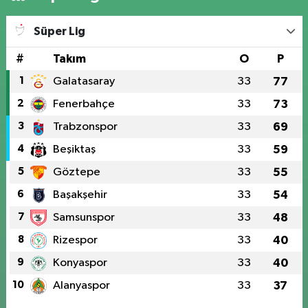
Süper Lig
#
Takım
O
P
1
Galatasaray
33
77
2
Fenerbahçe
33
73
3
Trabzonspor
33
69
4
Beşiktaş
33
59
5
Göztepe
33
55
6
Başakşehir
33
54
7
Samsunspor
33
48
8
Rizespor
33
40
9
Konyaspor
33
40
10
Alanyaspor
33
37