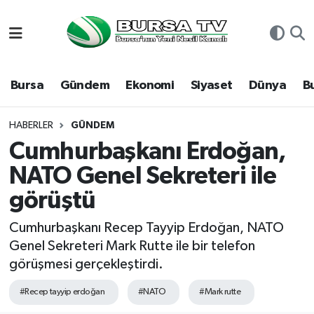
Asayiş
Nöbetçi Eczaneler
Bursa
Gündem
Ekonomi
Siyaset
Dünya
B
Bursa
Hava Durumu
Dünya
Namaz Vakitleri
HABERLER
GÜNDEM
Cumhurbaşkanı Erdoğan,
Eğitim
Trafik Durumu
NATO Genel Sekreteri ile
görüştü
Ekonomi
Süper Lig Puan Durumu ve Fikstür
Cumhurbaşkanı Recep Tayyip Erdoğan, NATO
Genel
Tüm Manşetler
Genel Sekreteri Mark Rutte ile bir telefon
görüşmesi gerçekleştirdi.
Gündem
Son Dakika Haberleri
#Recep tayyip erdoğan
#NATO
#Mark rutte
Magazin
Haber Arşivi