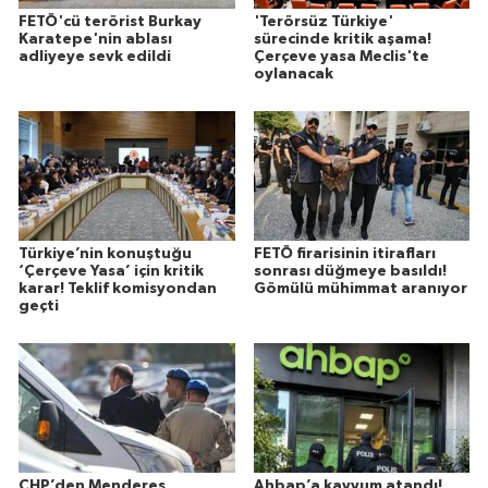
FETÖ'cü terörist Burkay
'Terörsüz Türkiye'
Karatepe'nin ablası
sürecinde kritik aşama!
adliyeye sevk edildi
Çerçeve yasa Meclis'te
oylanacak
Türkiye’nin konuştuğu
FETÖ firarisinin itirafları
‘Çerçeve Yasa’ için kritik
sonrası düğmeye basıldı!
karar! Teklif komisyondan
Gömülü mühimmat aranıyor
geçti
CHP’den Menderes
Ahbap’a kayyum atandı!