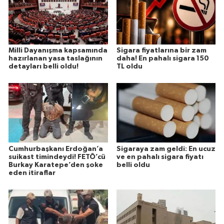
Milli Dayanışma kapsamında
Sigara fiyatlarına bir zam
hazırlanan yasa taslağının
daha! En pahalı sigara 150
detayları belli oldu!
TL oldu
Cumhurbaşkanı Erdoğan’a
Sigaraya zam geldi: En ucuz
suikast timindeydi! FETÖ’cü
ve en pahalı sigara fiyatı
Burkay Karatepe’den şoke
belli oldu
eden itiraflar