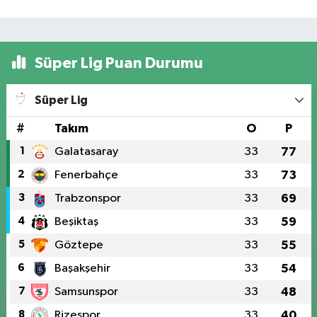
Süper Lig Puan Durumu
Süper Lig
#
Takım
O
P
1
Galatasaray
33
77
2
Fenerbahçe
33
73
3
Trabzonspor
33
69
4
Beşiktaş
33
59
5
Göztepe
33
55
6
Başakşehir
33
54
7
Samsunspor
33
48
8
Rizespor
33
40