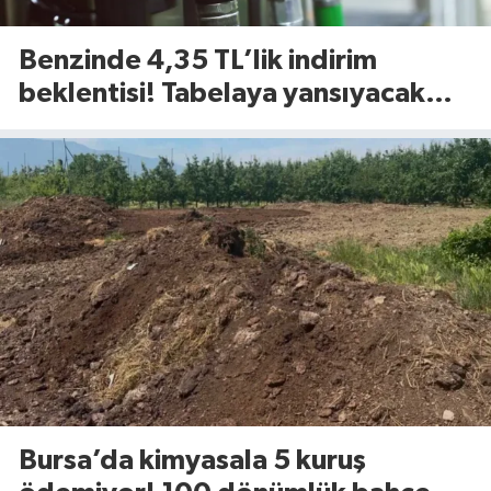
Benzinde 4,35 TL’lik indirim
beklentisi! Tabelaya yansıyacak
mı?
Bursa’da kimyasala 5 kuruş