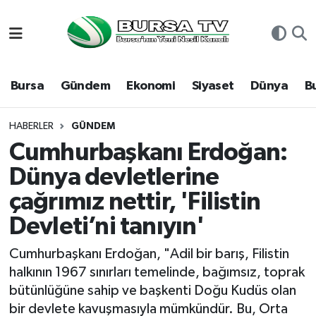
Asayiş
Nöbetçi Eczaneler
Bursa
Gündem
Ekonomi
Siyaset
Dünya
B
Bursa
Hava Durumu
Dünya
Namaz Vakitleri
HABERLER
GÜNDEM
Cumhurbaşkanı Erdoğan:
Eğitim
Trafik Durumu
Dünya devletlerine
çağrımız nettir, 'Filistin
Ekonomi
Süper Lig Puan Durumu ve Fikstür
Devleti’ni tanıyın'
Genel
Tüm Manşetler
Cumhurbaşkanı Erdoğan, "Adil bir barış, Filistin
Gündem
Son Dakika Haberleri
halkının 1967 sınırları temelinde, bağımsız, toprak
bütünlüğüne sahip ve başkenti Doğu Kudüs olan
Magazin
Haber Arşivi
bir devlete kavuşmasıyla mümkündür. Bu, Orta