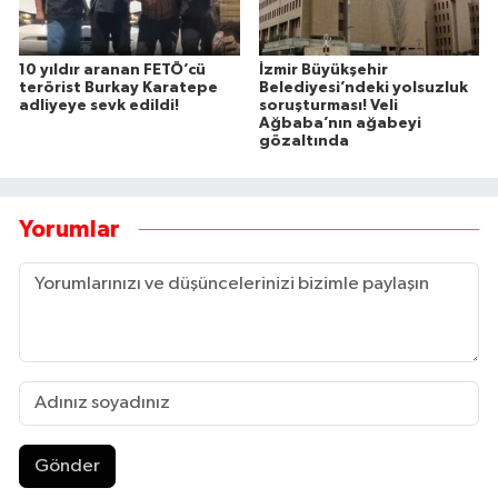
10 yıldır aranan FETÖ’cü
İzmir Büyükşehir
terörist Burkay Karatepe
Belediyesi’ndeki yolsuzluk
adliyeye sevk edildi!
soruşturması! Veli
Ağbaba’nın ağabeyi
gözaltında
Yorumlar
Gönder