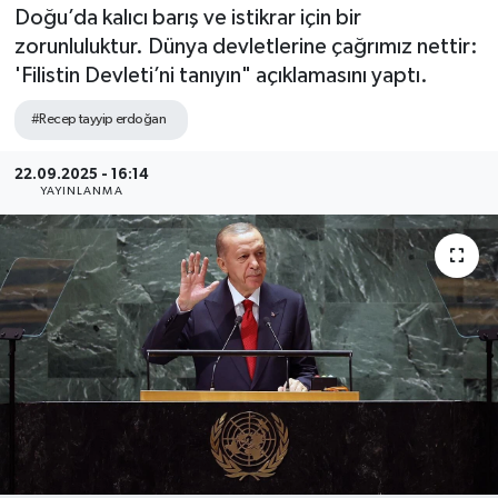
Doğu’da kalıcı barış ve istikrar için bir
Sağlık
zorunluluktur. Dünya devletlerine çağrımız nettir:
'Filistin Devleti’ni tanıyın" açıklamasını yaptı.
Siyaset
#Recep tayyip erdoğan
Spor
22.09.2025 - 16:14
YAYINLANMA
Teknoloji
Türkiye