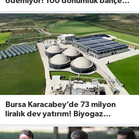
ödemiyor! 100 dönümlük bahçede
uyguladığı yöntem dikkat çekti
Bursa Karacabey’de 73 milyon
liralık dev yatırım! Biyogaz
tesisinde kapasite 545 tona
yükseliyor