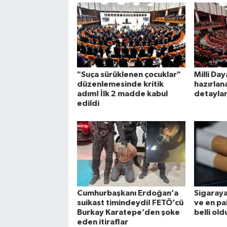
"Suça sürüklenen çocuklar"
Milli Da
düzenlemesinde kritik
hazırlan
adım! İlk 2 madde kabul
detayları
edildi
Cumhurbaşkanı Erdoğan’a
Sigaraya
suikast timindeydi! FETÖ’cü
ve en pah
Burkay Karatepe’den şoke
belli old
eden itiraflar