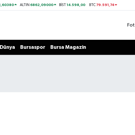
1,60380
6862,09000
14.598,00
79.591,74
ALTIN
BİST
BTC
Fot
Dünya
Bursaspor
Bursa Magazin