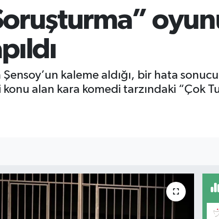
 Soruşturma” oyu
pıldı
an Şensoy’un kaleme aldığı, bir hata sonu
i konu alan kara komedi tarzındaki “Çok