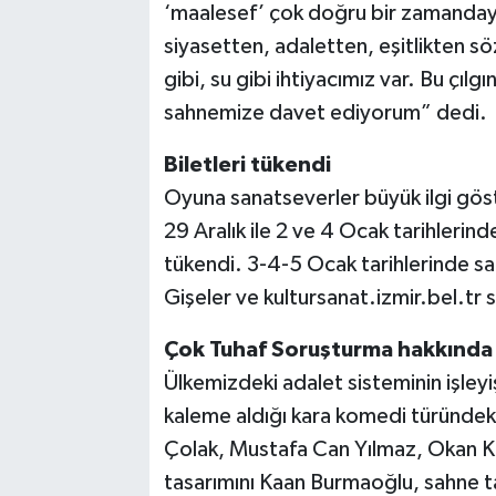
‘maalesef’ çok doğru bir zamanday
siyasetten, adaletten, eşitlikten s
gibi, su gibi ihtiyacımız var. Bu çılg
sahnemize davet ediyorum” dedi.
Biletleri tükendi
Oyuna sanatseverler büyük ilgi gö
29 Aralık ile 2 ve 4 Ocak tarihlerind
tükendi. 3-4-5 Ocak tarihlerinde sa
Gişeler ve kultursanat.izmir.bel.tr s
Çok Tuhaf Soruşturma hakkında
Ülkemizdeki adalet sisteminin işleyi
kaleme aldığı kara komedi türündek
Çolak, Mustafa Can Yılmaz, Okan Kam
tasarımını Kaan Burmaoğlu, sahne tasa