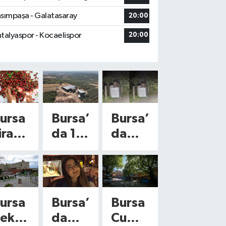
sımpaşa - Galatasaray
20:00
talyaspor - Kocaelispor
20:00
ursa
Bursa’
Bursa’
irazı
da 10
da
ünya
mahal
tatilcil
a
leyi
eri
çılıy
ilgilen
şaşkın
r!
diren
a
ursa
Bursa’
Bursa
özle
proje!
çevire
ekir
da
Cumal
Yeni
n