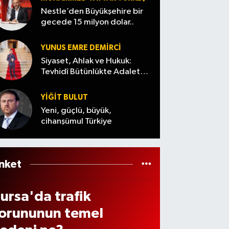
le
kulvar
’in
arih
belli
ekle
Nestle’den Büyükşehire bir
eçiril
lı dev
kalbi
elli
oldu
gecede 15 milyon dolar..
tisi!
i,
yüzm
Aile
ldu
abel
44
e
Parkı
YUNUS EMRE DEMIRCI
ya
işi
tesisi
yenile
Siyaset, Ahlak ve Hukuk:
ansıy
Tevhidî Bütünlükte Adalet
utukl
geliyo
niyor
Denemesi
cak
ndı
r
YİĞİT BULUT
ı?
Yeni, güçlü, büyük,
cihanşümul Türkiye
nket
ursa'da trafik
orununun temel