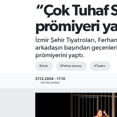
“Çok Tuhaf
Sağlık
prömiyeri ya
Siyaset
Spor
İzmir Şehir Tiyatroları, Ferh
arkadaşın başından geçenler
Teknoloji
prömiyerini yaptı.
Türkiye
#Izmir
#Ferhan şensoy
#Tiyatro
27.12.2024 - 17:10
YAYINLANMA