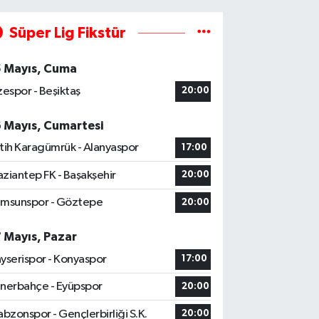
Süper Lig Fikstür
5 Mayıs, Cuma
zespor - Beşiktaş
20:00
6 Mayıs, Cumartesi
tih Karagümrük - Alanyaspor
17:00
ziantep FK - Başakşehir
20:00
msunspor - Göztepe
20:00
7 Mayıs, Pazar
yserispor - Konyaspor
17:00
nerbahçe - Eyüpspor
20:00
abzonspor - Gençlerbirliği S.K.
20:00