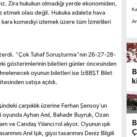
ız. Zira hukukun olmadığı yerde ekonomiden,
Ka
öz etmek olası değil. Hukuka adalete hava
An
ın kara komediyi izlemek üzere tüm İzmirlileri
sterdi. “Çok Tuhaf Soruşturma”nın 26-27-28-
eki gösterimlerinin biletleri günler öncesinden
B
hnelenecek oyunun biletleri ise İzBBŞT Bilet
k
itesinden satışa açıldı.
d
y
şindeki çarpıklık üzerine Ferhan Şensoy’un
a
i oyunda Ayhan Anıl, Bahadır Buyruk, Ozan
o
B
 ve Candaş Yılancı rol alıyor. Oyunun ışık
G
Ç
rımını Anıl Işık, giysi tasarımını Deniz Bilgili
r