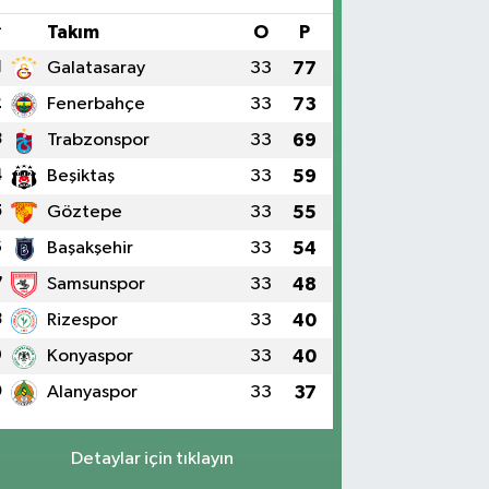
#
Takım
O
P
1
Galatasaray
33
77
2
Fenerbahçe
33
73
3
Trabzonspor
33
69
4
Beşiktaş
33
59
5
Göztepe
33
55
6
Başakşehir
33
54
7
Samsunspor
33
48
8
Rizespor
33
40
9
Konyaspor
33
40
0
Alanyaspor
33
37
Detaylar için tıklayın