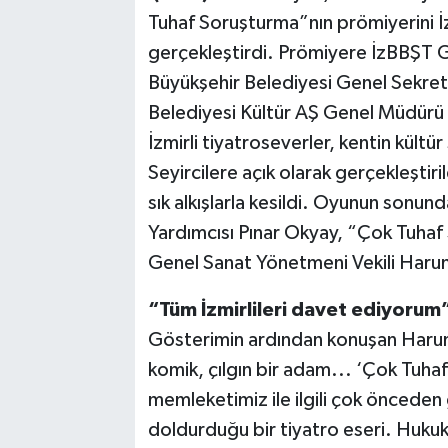
Tuhaf Soruşturma”nın prömiyerini 
gerçekleştirdi. Prömiyere İzBBŞT 
Büyükşehir Belediyesi Genel Sekrete
Belediyesi Kültür AŞ Genel Müdürü
İzmirli tiyatroseverler, kentin kültür
Seyircilere açık olarak gerçekleşti
sık alkışlarla kesildi. Oyunun sonun
Yardımcısı Pınar Okyay, “Çok Tuhaf
Genel Sanat Yönetmeni Vekili Harun
“Tüm İzmirlileri davet ediyorum
Gösterimin ardından konuşan Harun
komik, çılgın bir adam... ‘Çok Tuha
memleketimiz ile ilgili çok önceden
doldurduğu bir tiyatro eseri. Hukuk