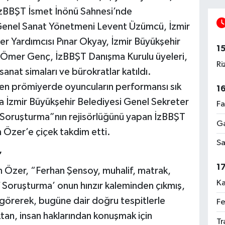
İzBBŞT İsmet İnönü Sahnesi’nde
Genel Sanat Yönetmeni Levent Üzümcü, İzmir
r Yardımcısı Pınar Okyay, İzmir Büyükşehir
1
 Ömer Genç, İzBBŞT Danışma Kurulu üyeleri,
Ri
 sanat simaları ve bürokratlar katıldı.
rilen prömiyerde oyuncuların performansı sık
1
da İzmir Büyükşehir Belediyesi Genel Sekreter
Fa
 Soruşturma”nın rejisörlüğünü yapan İzBBŞT
Ga
 Özer’e çiçek takdim etti.
Sa
”
1
 Özer, “Ferhan Şensoy, muhalif, matrak,
Ka
f Soruşturma’ onun hınzır kaleminden çıkmış,
 görerek, bugüne dair doğru tespitlerle
Fe
tan, insan haklarından konuşmak için
Tr