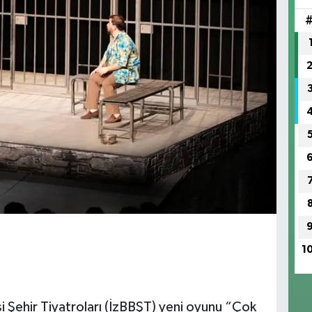
1
i Şehir Tiyatroları (İzBBŞT) yeni oyunu “Çok