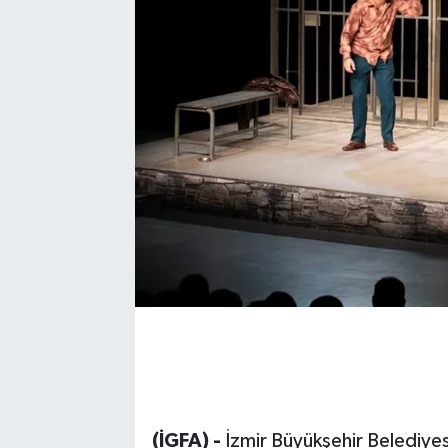
(İGFA) -
İzmir Büyükşehir Belediyes