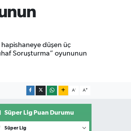
nunun
cu hapishaneye düşen üç
 Tuhaf Soruşturma” oyununun
-
+
A
A
Süper Lig Puan Durumu
Süper Lig