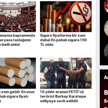
e
t
b
g
b
n
d
o
T
8
a
k
y
yanışma kapsamında
Sigara fiyatlarına bir zam
t
an yasa taslağının
daha! En pahalı sigara 150
a
a
 belli oldu!
TL oldu
m
A
B
 zam geldi: En ucuz
10 yıldır aranan FETÖ’cü
alı sigara fiyatı
terörist Burkay Karatepe
s
u
adliyeye sevk edildi!