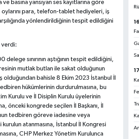
a ve basına yansıyan ses kayıtlarına göre
Ri
ylarını para, telefon-tablet hediyeleri, iş
şılığında yönlendirildiğinin tespit edildiğini
1
Fa
Ga
 verdi:
Sa
 delege sınırının aştığının tespit edildiğini,
resinin mutlak butlan ile sakat olduğunun
1
mış olduğundan bahisle 8 Ekim 2023 İstanbul İl
Ka
tedbiren hükümlerinin durdurulmasına, bu
Fe
m Kurulu ve İl Disiplin Kurulu üyelerinin
Tr
, önceki kongrede seçilen İl Başkanı, İl
u'nun tedbiren göreve iadesine veya
Ka
urulun atanmasına, İstanbul İl Kongresi
An
ılmasına, CHP Merkez Yönetim Kurulunca