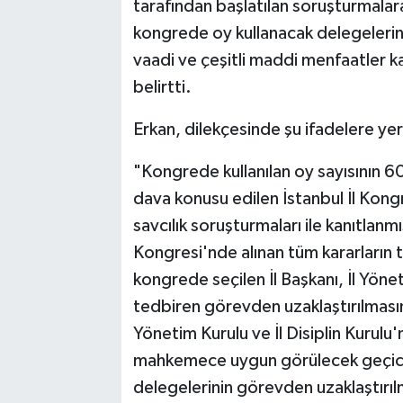
tarafından başlatılan soruşturmalar
kongrede oy kullanacak delegelerin o
vaadi ve çeşitli maddi menfaatler kar
belirtti.
Erkan, dilekçesinde şu ifadelere yer
"Kongrede kullanılan oy sayısının 600
dava konusu edilen İstanbul İl Kong
savcılık soruşturmaları ile kanıtlan
Kongresi'nde alınan tüm kararların 
kongrede seçilen İl Başkanı, İl Yöneti
tedbiren görevden uzaklaştırılmasına
Yönetim Kurulu ve İl Disiplin Kurul
mahkemece uygun görülecek geçici k
delegelerinin görevden uzaklaştır