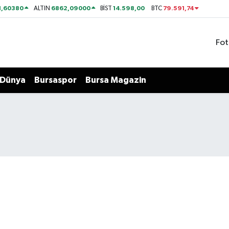
1,60380
6862,09000
14.598,00
79.591,74
ALTIN
BİST
BTC
Fot
Dünya
Bursaspor
Bursa Magazin