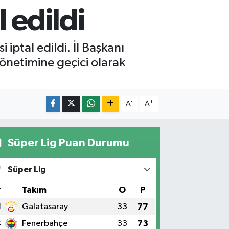
 edildi
iptal edildi. İl Başkanı
önetimine geçici olarak
-
+
A
A
Süper Lig Puan Durumu
Süper Lig
#
Takım
O
P
1
Galatasaray
33
77
2
Fenerbahçe
33
73