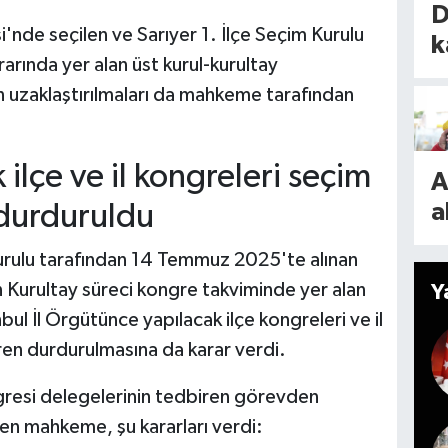
n
D
A
'nde seçilen ve Sarıyer 1. İlçe Seçim Kurulu
a
k
f
rarında yer alan üst kurul-kurultay
y
o
a
 uzaklaştırılmaları da mahkeme tarafından
n
E
k
n
?
k
 ilçe ve il kongreleri seçim
A
A
?
o
a
 durduruldu
A
2
t
o
ulu tarafından 14 Temmuz 2025'te alınan
a
P
n Kurultay süreci kongre takviminde yer alan
Y
d
bul İl Örgütünce yapılacak ilçe kongreleri ve il
y
D
ren durdurulmasına da karar verdi.
A
K
o
gresi delegelerinin tedbiren görevden
ı)
g
en mahkeme, şu kararları verdi: