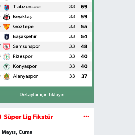
3
Trabzonspor
33
69
4
Beşiktaş
33
59
5
Göztepe
33
55
6
Başakşehir
33
54
7
Samsunspor
33
48
8
Rizespor
33
40
9
Konyaspor
33
40
0
Alanyaspor
33
37
Detaylar için tıklayın
Süper Lig Fikstür
5 Mayıs, Cuma