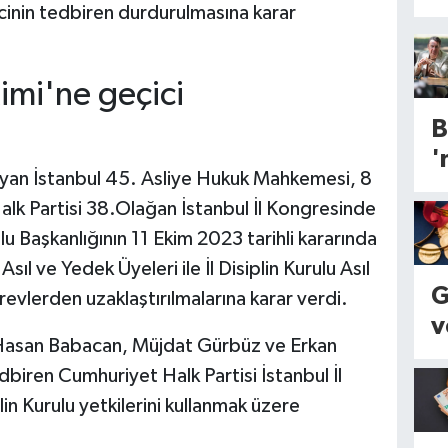
cinin tedbiren durdurulmasına karar
imi'ne geçici
B
'
ayan İstanbul 45. Asliye Hukuk Mahkemesi, 8
k
lk Partisi 38.Olağan İstanbul İl Kongresinde
d
lu Başkanlığının 11 Ekim 2023 tarihli kararında
d
Asıl ve Yedek Üyeleri ile İl Disiplin Kurulu Asıl
d
G
evlerden uzaklaştırılmalarına karar verdi.
ü
v
1
Hasan Babacan, Müjdat Gürbüz ve Erkan
ç
m
biren Cumhuriyet Halk Partisi İstanbul İl
k
l
lin Kurulu yetkilerini kullanmak üzere
k
b
o