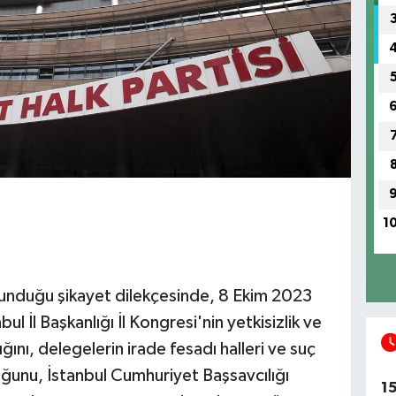
1
nduğu şikayet dilekçesinde, 8 Ekim 2023
l İl Başkanlığı İl Kongresi'nin yetkisizlik ve
ını, delegelerin irade fesadı halleri ve suç
ğunu, İstanbul Cumhuriyet Başsavcılığı
1