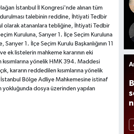
l
ağan İstanbul İl Kongresi'nde alınan tüm
b
durulması talebinin reddine, İhtiyati Tedbir
n
ul olarak atananlara tebliğine, İhtiyati Tedbir
m
 Seçim Kuruluna, Sarıyer 1. İlçe Seçim Kuruluna
i
, Sarıyer 1. İlçe Seçim Kurulu Başkanlığının 11
f
ve ek listelerin mahkeme kararının eki
a
len kısımlarına yönelik HMK 394. Maddesi
A
ık, kararın reddedilen kısımlarına yönelik
İstanbul Bölge Adliye Mahkemesine istinaf
B
ın yokluğunda dosya üzerinden yapılan
s
n