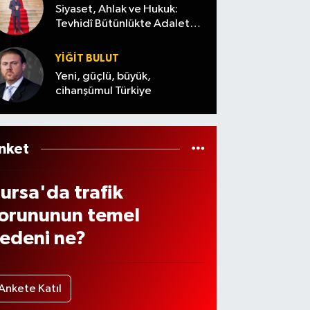
arı
Siyaset, Ahlak ve Hukuk:
enzi
Tevhidî Bütünlükte Adalet
dikka
Denemesi
 ve
t çekti
YİĞİT BULUT
otor
Yeni, güçlü, büyük,
n
cihanşümul Türkiye
iyatl
rı
nket
ursa'da trafik
orununun temel
edeni ne?
Ankete Katıl