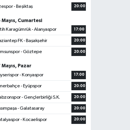
zespor - Beşiktaş
20:00
6 Mayıs, Cumartesi
tih Karagümrük - Alanyaspor
17:00
ziantep FK - Başakşehir
20:00
msunspor - Göztepe
20:00
7 Mayıs, Pazar
yserispor - Konyaspor
17:00
nerbahçe - Eyüpspor
20:00
abzonspor - Gençlerbirliği S.K.
20:00
sımpaşa - Galatasaray
20:00
talyaspor - Kocaelispor
20:00