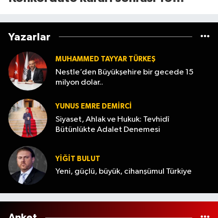
günlük süre başladı
Yazarlar
MUHAMMED TAYYAR TÜRKEŞ
Nestle’den Büyükşehire bir gecede 15
milyon dolar..
YUNUS EMRE DEMIRCI
Siyaset, Ahlak ve Hukuk: Tevhidî
Bütünlükte Adalet Denemesi
YİĞİT BULUT
Yeni, güçlü, büyük, cihanşümul Türkiye
Anket