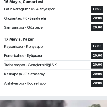
16 Mayıs, Cumartesi
Fatih Karagümrük - Alanyaspor
17:00
Gaziantep FK - Başakşehir
20:00
Samsunspor - Göztepe
20:00
17 Mayıs, Pazar
Kayserispor - Konyaspor
17:00
Fenerbahçe - Eyüpspor
20:00
Trabzonspor - Gençlerbirliği S.K.
20:00
Kasımpaşa - Galatasaray
20:00
Antalyaspor - Kocaelispor
20:00