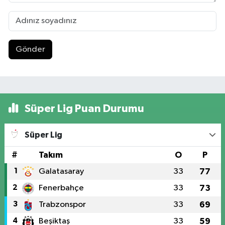
Gönder
Süper Lig Puan Durumu
Süper Lig
#
Takım
O
P
1
Galatasaray
33
77
2
Fenerbahçe
33
73
3
Trabzonspor
33
69
4
Beşiktaş
33
59