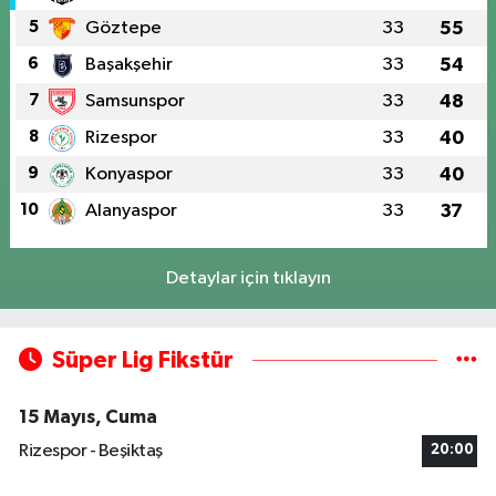
5
Göztepe
33
55
6
Başakşehir
33
54
7
Samsunspor
33
48
8
Rizespor
33
40
9
Konyaspor
33
40
10
Alanyaspor
33
37
Detaylar için tıklayın
Süper Lig Fikstür
15 Mayıs, Cuma
Rizespor - Beşiktaş
20:00