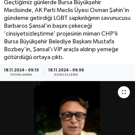
Geçtiğimiz günlerde Bursa Büyükşehir
Meclisinde, AK Parti Meclis Üyesi Osman Şahin’in
Sağlık
gündeme getirdiği LGBT sapkınlığının savunucusu
Barbaros Şansal'ın başını çekeceği
Siyaset
'cinsiyetsizleştirme' projesinin mimarı CHP'li
Bursa Büyükşehir Belediye Başkanı Mustafa
Spor
Bozbey’in, Şansal'ı VİP araçla aldırıp yemeğe
götürdüğü ortaya çıktı.
Teknoloji
18.11.2024 - 09:15
18.11.2024 - 09:56
Türkiye
YAYINLANMA
GÜNCELLEME