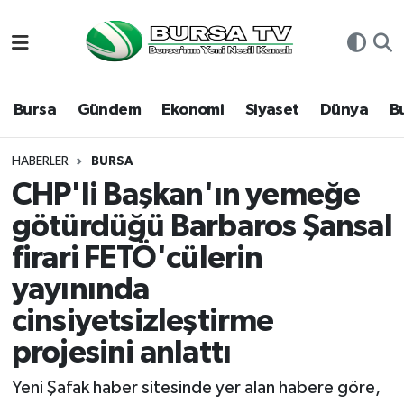
Asayiş
Nöbetçi Eczaneler
Bursa
Gündem
Ekonomi
Siyaset
Dünya
B
Bursa
Hava Durumu
Dünya
Namaz Vakitleri
HABERLER
BURSA
CHP'li Başkan'ın yemeğe
Eğitim
Trafik Durumu
götürdüğü Barbaros Şansal
firari FETÖ'cülerin
Ekonomi
Süper Lig Puan Durumu ve Fikstür
yayınında
Genel
Tüm Manşetler
cinsiyetsizleştirme
Gündem
Son Dakika Haberleri
projesini anlattı
Yeni Şafak haber sitesinde yer alan habere göre,
Magazin
Haber Arşivi