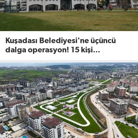
Kuşadası Belediyesi'ne üçüncü
dalga operasyon! 15 kişi
gözaltında