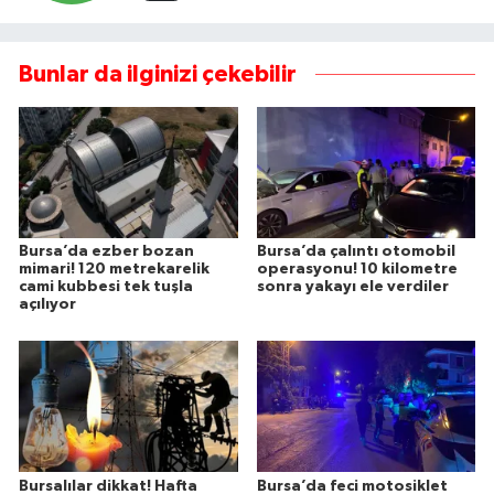
Bunlar da ilginizi çekebilir
Bursa’da ezber bozan
Bursa’da çalıntı otomobil
mimari! 120 metrekarelik
operasyonu! 10 kilometre
cami kubbesi tek tuşla
sonra yakayı ele verdiler
açılıyor
Bursalılar dikkat! Hafta
Bursa’da feci motosiklet