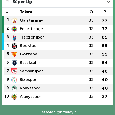
Süper Lig
#
Takım
O
P
1
Galatasaray
33
77
2
Fenerbahçe
33
73
3
Trabzonspor
33
69
4
Beşiktaş
33
59
5
Göztepe
33
55
6
Başakşehir
33
54
7
Samsunspor
33
48
8
Rizespor
33
40
9
Konyaspor
33
40
10
Alanyaspor
33
37
Detaylar için tıklayın