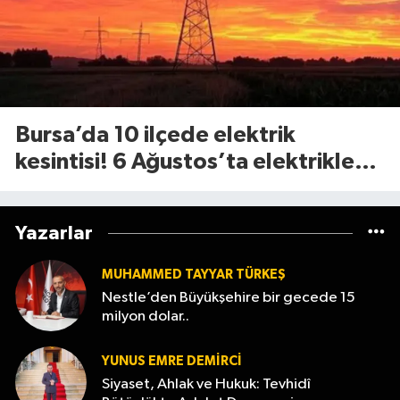
Bursa’da 10 ilçede elektrik
kesintisi! 6 Ağustos’ta elektrikler
ne zaman gelecek?
Yazarlar
MUHAMMED TAYYAR TÜRKEŞ
Nestle’den Büyükşehire bir gecede 15
milyon dolar..
YUNUS EMRE DEMIRCI
Siyaset, Ahlak ve Hukuk: Tevhidî