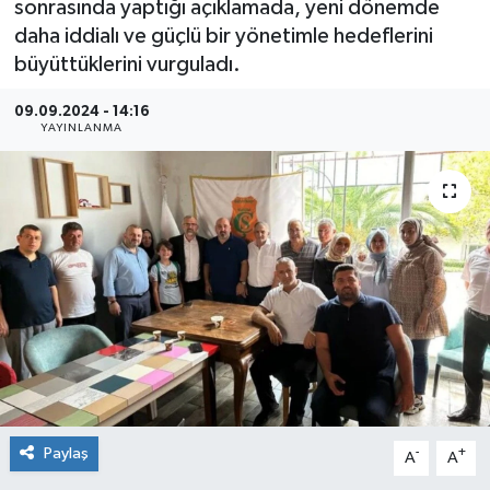
sonrasında yaptığı açıklamada, yeni dönemde
daha iddialı ve güçlü bir yönetimle hedeflerini
Sağlık
büyüttüklerini vurguladı.
Siyaset
09.09.2024 - 14:16
YAYINLANMA
Spor
Teknoloji
Türkiye
Paylaş
-
+
A
A