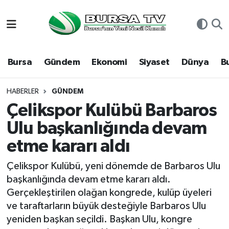
Asayiş
Nöbetçi Eczaneler
Bursa
Gündem
Ekonomi
Siyaset
Dünya
B
Bursa
Hava Durumu
Dünya
Namaz Vakitleri
HABERLER
GÜNDEM
Çelikspor Kulübü Barbaros
Eğitim
Trafik Durumu
Ulu başkanlığında devam
etme kararı aldı
Ekonomi
Süper Lig Puan Durumu ve Fikstür
Çelikspor Kulübü, yeni dönemde de Barbaros Ulu
Genel
Tüm Manşetler
başkanlığında devam etme kararı aldı.
Gerçekleştirilen olağan kongrede, kulüp üyeleri
Gündem
Son Dakika Haberleri
ve taraftarların büyük desteğiyle Barbaros Ulu
yeniden başkan seçildi. Başkan Ulu, kongre
Magazin
Haber Arşivi