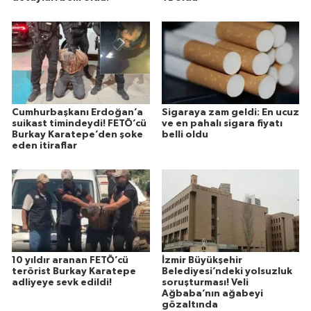
Cumhurbaşkanı Erdoğan’a
Sigaraya zam geldi: En ucuz
suikast timindeydi! FETÖ’cü
ve en pahalı sigara fiyatı
Burkay Karatepe’den şoke
belli oldu
eden itiraflar
10 yıldır aranan FETÖ’cü
İzmir Büyükşehir
terörist Burkay Karatepe
Belediyesi’ndeki yolsuzluk
adliyeye sevk edildi!
soruşturması! Veli
Ağbaba’nın ağabeyi
gözaltında