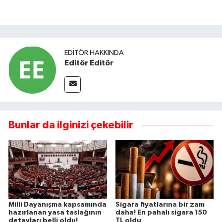
EDITÖR HAKKINDA
Editör Editör
Bunlar da ilginizi çekebilir
Milli Dayanışma kapsamında
Sigara fiyatlarına bir zam
hazırlanan yasa taslağının
daha! En pahalı sigara 150
detayları belli oldu!
TL oldu