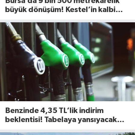
Bursa’da 9 bin 500 metrekarelik
büyük dönüşüm! Kestel’in kalbi
Aile Parkı yenileniyor
Benzinde 4,35 TL’lik indirim
beklentisi! Tabelaya yansıyacak
mı?