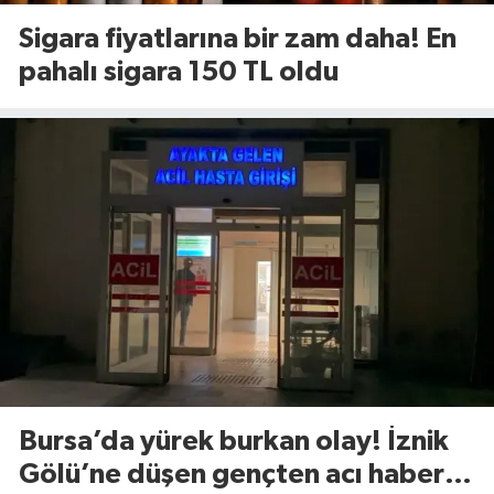
Sigara fiyatlarına bir zam daha! En
pahalı sigara 150 TL oldu
Bursa’da yürek burkan olay! İznik
Gölü’ne düşen gençten acı haber