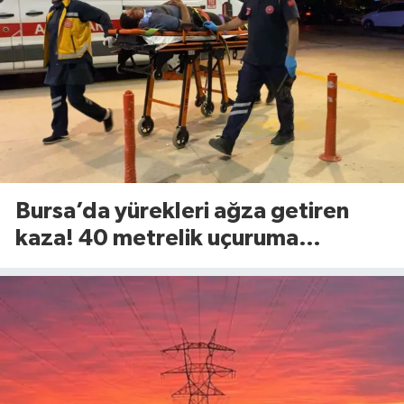
Bursa’da yürekleri ağza getiren
kaza! 40 metrelik uçuruma
yuvarlandılar