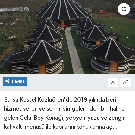
Sağlık
Siyaset
Spor
Teknoloji
Türkiye
Paylaş
-
+
A
A
Bursa Kestel Kozluören'de 2019 yılında beri
hizmet veren ve şehrin simgelerinden biri haline
gelen Celal Bey Konağı, yepyeni yüzü ve zengin
kahvaltı menüsü ile kapılarını konuklarına açtı.