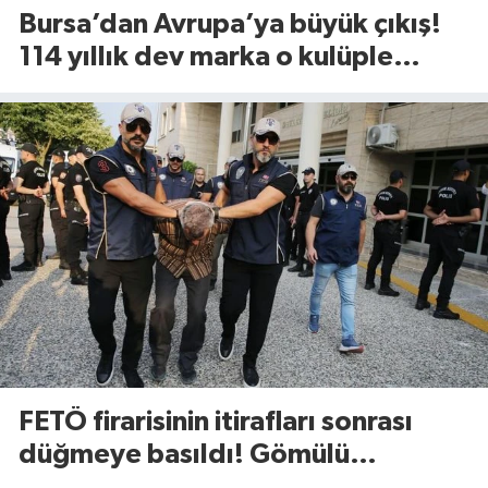
Bursa’dan Avrupa’ya büyük çıkış!
114 yıllık dev marka o kulüple
anlaştı
FETÖ firarisinin itirafları sonrası
düğmeye basıldı! Gömülü
mühimmat aranıyor