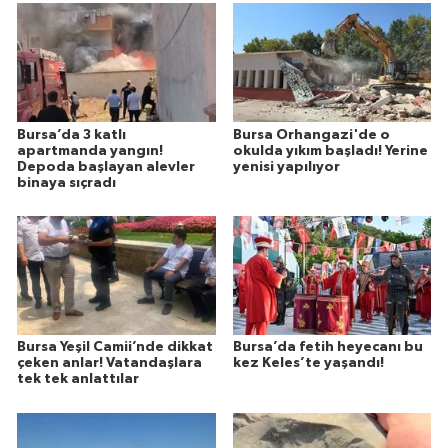
Bursa’da 3 katlı
Bursa Orhangazi'de o
apartmanda yangın!
okulda yıkım başladı! Yerine
Depoda başlayan alevler
yenisi yapılıyor
binaya sıçradı
Bursa Yeşil Camii’nde dikkat
Bursa’da fetih heyecanı bu
çeken anlar! Vatandaşlara
kez Keles’te yaşandı!
tek tek anlattılar