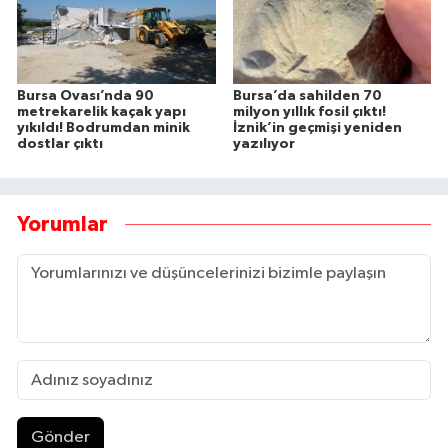
Bursa Ovası’nda 90
Bursa’da sahilden 70
metrekarelik kaçak yapı
milyon yıllık fosil çıktı!
yıkıldı! Bodrumdan minik
İznik’in geçmişi yeniden
dostlar çıktı
yazılıyor
Yorumlar
Gönder