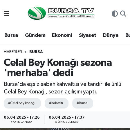
Asayiş
Nöbetçi Eczaneler
Bursa
Gündem
Ekonomi
Siyaset
Dünya
B
Bursa
Hava Durumu
Dünya
Namaz Vakitleri
HABERLER
BURSA
Celal Bey Konağı sezona
Eğitim
Trafik Durumu
'merhaba' dedi
Ekonomi
Süper Lig Puan Durumu ve Fikstür
Bursa'da eşsiz sabah kahvaltısı ve tandırı ile ünlü
Celal Bey Konağı, sezon açılışını yaptı.
Genel
Tüm Manşetler
#Celal bey konağı
#Kahvaltı
#Bursa
Gündem
Son Dakika Haberleri
06.04.2025 - 17:26
06.04.2025 - 17:37
YAYINLANMA
GÜNCELLEME
Magazin
Haber Arşivi