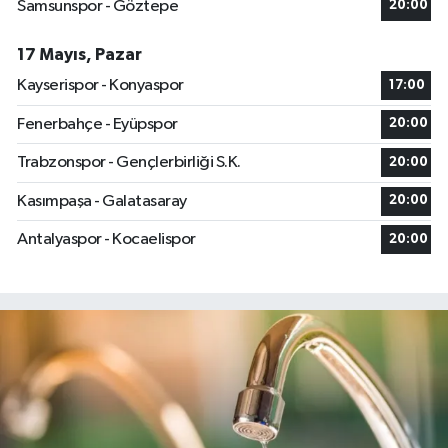
Samsunspor - Göztepe
20:00
17 Mayıs, Pazar
Kayserispor - Konyaspor
17:00
Fenerbahçe - Eyüpspor
20:00
Trabzonspor - Gençlerbirliği S.K.
20:00
Kasımpaşa - Galatasaray
20:00
Antalyaspor - Kocaelispor
20:00