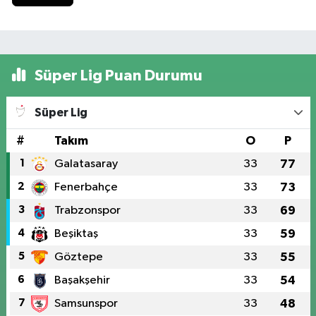
Süper Lig Puan Durumu
Süper Lig
#
Takım
O
P
1
Galatasaray
33
77
2
Fenerbahçe
33
73
3
Trabzonspor
33
69
4
Beşiktaş
33
59
5
Göztepe
33
55
6
Başakşehir
33
54
7
Samsunspor
33
48