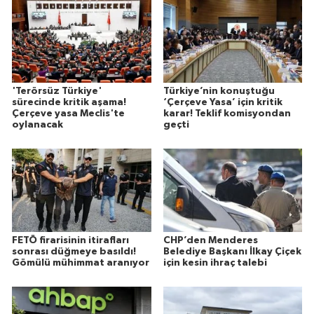
'Terörsüz Türkiye'
Türkiye’nin konuştuğu
sürecinde kritik aşama!
‘Çerçeve Yasa’ için kritik
Çerçeve yasa Meclis'te
karar! Teklif komisyondan
oylanacak
geçti
FETÖ firarisinin itirafları
CHP’den Menderes
sonrası düğmeye basıldı!
Belediye Başkanı İlkay Çiçek
Gömülü mühimmat aranıyor
için kesin ihraç talebi