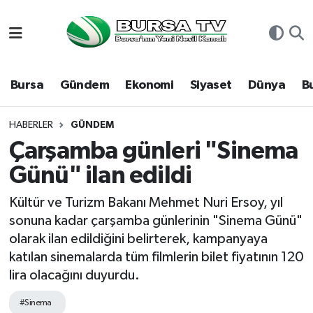
Asayiş
Nöbetçi Eczaneler
Bursa
Gündem
Ekonomi
Siyaset
Dünya
B
Bursa
Hava Durumu
Dünya
Namaz Vakitleri
HABERLER
GÜNDEM
Çarşamba günleri "Sinema
Eğitim
Trafik Durumu
Günü" ilan edildi
Ekonomi
Süper Lig Puan Durumu ve Fikstür
Kültür ve Turizm Bakanı Mehmet Nuri Ersoy, yıl
sonuna kadar çarşamba günlerinin "Sinema Günü"
Genel
Tüm Manşetler
olarak ilan edildiğini belirterek, kampanyaya
katılan sinemalarda tüm filmlerin bilet fiyatının 120
Gündem
Son Dakika Haberleri
lira olacağını duyurdu.
Magazin
Haber Arşivi
#Sinema