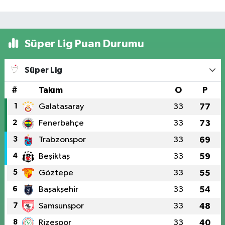
Süper Lig Puan Durumu
Süper Lig
#
Takım
O
P
1
Galatasaray
33
77
2
Fenerbahçe
33
73
3
Trabzonspor
33
69
4
Beşiktaş
33
59
5
Göztepe
33
55
6
Başakşehir
33
54
7
Samsunspor
33
48
8
Rizespor
33
40