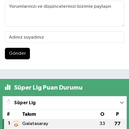
Gönder
Süper Lig Puan Durumu
Süper Lig
#
Takım
O
P
1
Galatasaray
33
77