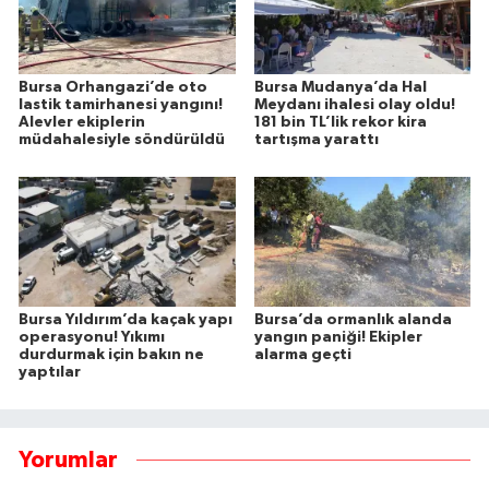
Bursa Orhangazi’de oto
Bursa Mudanya’da Hal
lastik tamirhanesi yangını!
Meydanı ihalesi olay oldu!
Alevler ekiplerin
181 bin TL’lik rekor kira
müdahalesiyle söndürüldü
tartışma yarattı
Bursa Yıldırım’da kaçak yapı
Bursa’da ormanlık alanda
operasyonu! Yıkımı
yangın paniği! Ekipler
durdurmak için bakın ne
alarma geçti
yaptılar
Yorumlar