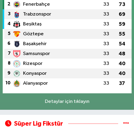
2
Fenerbahçe
33
73
3
Trabzonspor
33
69
4
Beşiktaş
33
59
5
Göztepe
33
55
6
Başakşehir
33
54
7
Samsunspor
33
48
8
Rizespor
33
40
9
Konyaspor
33
40
10
Alanyaspor
33
37
Detaylar için tıklayın
Süper Lig Fikstür