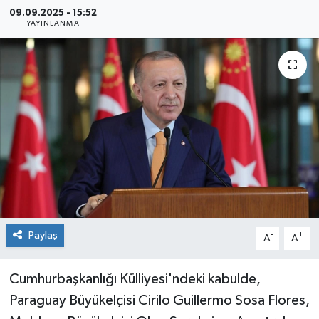
09.09.2025 - 15:52
Sağlık
YAYINLANMA
Siyaset
Spor
Teknoloji
Türkiye
Paylaş
-
+
A
A
Cumhurbaşkanlığı Külliyesi'ndeki kabulde,
Paraguay Büyükelçisi Cirilo Guillermo Sosa Flores,