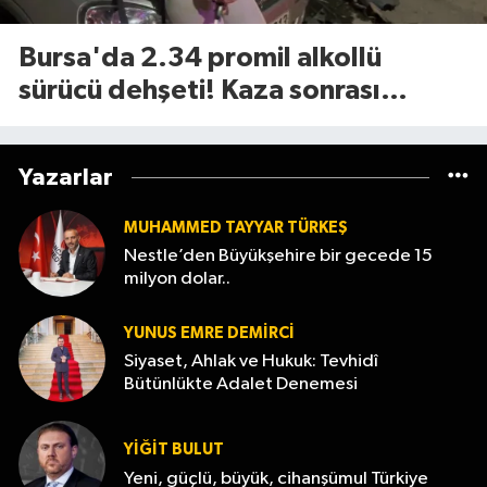
Bursa'da 2.34 promil alkollü
sürücü dehşeti! Kaza sonrası
tavırları dikkat çekti
Yazarlar
MUHAMMED TAYYAR TÜRKEŞ
Nestle’den Büyükşehire bir gecede 15
milyon dolar..
YUNUS EMRE DEMIRCI
Siyaset, Ahlak ve Hukuk: Tevhidî
Bütünlükte Adalet Denemesi
YİĞİT BULUT
Yeni, güçlü, büyük, cihanşümul Türkiye