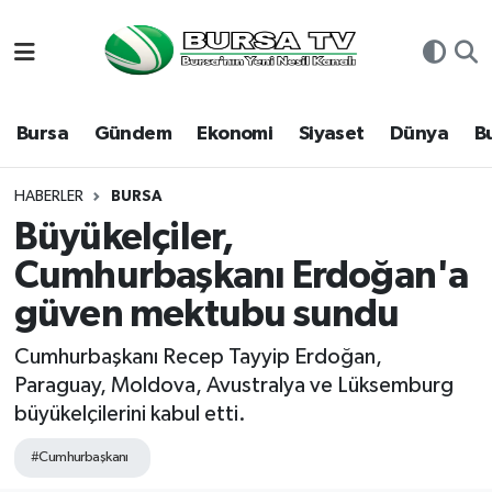
Asayiş
Nöbetçi Eczaneler
Bursa
Gündem
Ekonomi
Siyaset
Dünya
B
Bursa
Hava Durumu
Dünya
Namaz Vakitleri
HABERLER
BURSA
Büyükelçiler,
Eğitim
Trafik Durumu
Cumhurbaşkanı Erdoğan'a
güven mektubu sundu
Ekonomi
Süper Lig Puan Durumu ve Fikstür
Cumhurbaşkanı Recep Tayyip Erdoğan,
Genel
Tüm Manşetler
Paraguay, Moldova, Avustralya ve Lüksemburg
büyükelçilerini kabul etti.
Gündem
Son Dakika Haberleri
#Cumhurbaşkanı
Magazin
Haber Arşivi