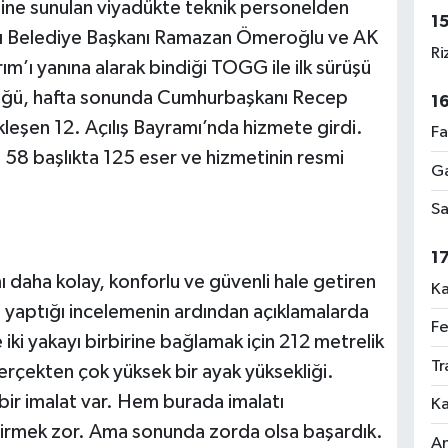
ine sunulan viyadükte teknik personelden
1
ası Belediye Başkanı Ramazan Ömeroğlu ve AK
Ri
ırım’ı yanına alarak bindiği TOGG ile ilk sürüşü
düğü, hafta sonunda Cumhurbaşkanı Recep
1
kleşen 12. Açılış Bayramı’nda hizmete girdi.
Fa
n 58 başlıkta 125 eser ve hizmetinin resmi
Ga
Sa
1
 daha kolay, konforlu ve güvenli hale getiren
Ka
yaptığı incelemenin ardından açıklamalarda
Fe
ki yakayı birbirine bağlamak için 212 metrelik
Tr
erçekten çok yüksek bir ayak yüksekliği.
r imalat var. Hem burada imalatı
Ka
irmek zor. Ama sonunda zorda olsa başardık.
An