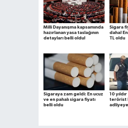
Milli Dayanışma kapsamında
Sigara f
hazırlanan yasa taslağının
daha! En
detayları belli oldu!
TL oldu
Sigaraya zam geldi: En ucuz
10 yıldı
ve en pahalı sigara fiyatı
terörist
belli oldu
adliyeye