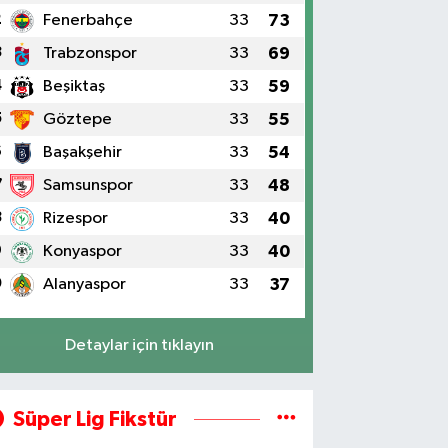
2
Fenerbahçe
33
73
3
Trabzonspor
33
69
4
Beşiktaş
33
59
5
Göztepe
33
55
6
Başakşehir
33
54
7
Samsunspor
33
48
8
Rizespor
33
40
9
Konyaspor
33
40
0
Alanyaspor
33
37
Detaylar için tıklayın
Süper Lig Fikstür