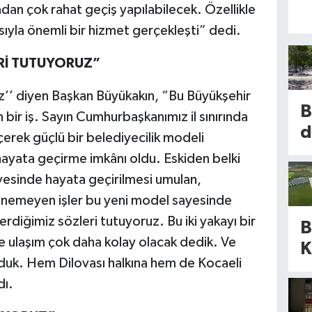
akadan çok rahat geçiş yapılabilecek. Özellikle
sıyla önemli bir hizmet gerçekleşti” dedi.
Rİ TUTUYORUZ”
ruz’’ diyen Başkan Büyükakın, “Bu Büyükşehir
B
bir iş. Sayın Cumhurbaşkanımız il sınırında
d
erek güçlü bir belediyecilik modeli
b
 hayata geçirme imkânı oldu. Eskiden belki
vesinde hayata geçirilmesi umulan,
m
enemeyen işler bu yeni model sayesinde
k
verdiğimiz sözleri tutuyoruz. Bu iki yakayı bir
B
k
 ulaşım çok daha kolay olacak dedik. Ve
K
b
koyduk. Hem Dilovası halkına hem de Kocaeli
a
d
dı.
d
ü
m