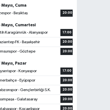
5 Mayıs, Cuma
zespor - Beşiktaş
20:00
6 Mayıs, Cumartesi
tih Karagümrük - Alanyaspor
17:00
ziantep FK - Başakşehir
20:00
msunspor - Göztepe
20:00
7 Mayıs, Pazar
yserispor - Konyaspor
17:00
nerbahçe - Eyüpspor
20:00
abzonspor - Gençlerbirliği S.K.
20:00
sımpaşa - Galatasaray
20:00
talyaspor - Kocaelispor
20:00