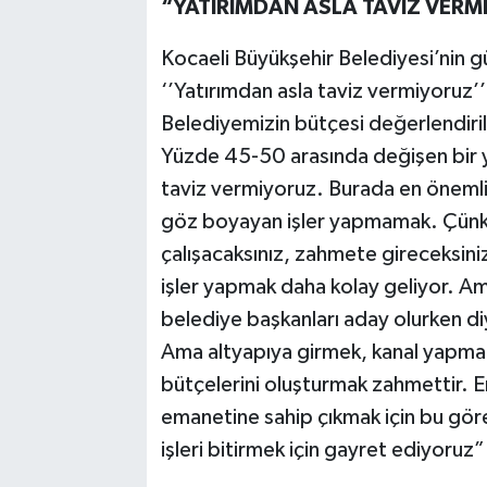
“YATIRIMDAN ASLA TAVİZ VER
Kocaeli Büyükşehir Belediyesi’nin gü
‘’Yatırımdan asla taviz vermiyoruz’
Belediyemizin bütçesi değerlendirild
Yüzde 45-50 arasında değişen bir ya
taviz vermiyoruz. Burada en öneml
göz boyayan işler yapmamak. Çünk
çalışacaksınız, zahmete gireceksin
işler yapmak daha kolay geliyor. Ama
belediye başkanları aday olurken diy
Ama altyapıya girmek, kanal yapmak
bütçelerini oluşturmak zahmettir. Em
emanetine sahip çıkmak için bu göre
işleri bitirmek için gayret ediyoruz