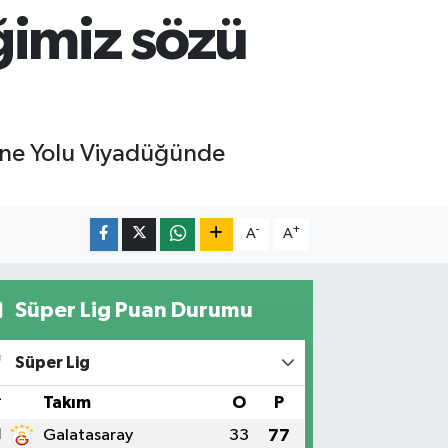
ğimiz sözü
ane Yolu Viyadüğünde
-
+
A
A
Süper Lig Puan Durumu
Süper Lig
#
Takım
O
P
1
Galatasaray
33
77