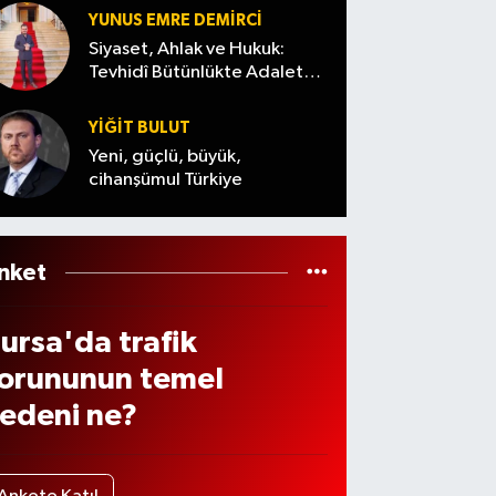
iyor
s’ta
andıla
YUNUS EMRE DEMIRCI
lektr
r
Siyaset, Ahlak ve Hukuk:
kler
Tevhidî Bütünlükte Adalet
Denemesi
e
YİĞİT BULUT
ama
Yeni, güçlü, büyük,
cihanşümul Türkiye
elec
k?
nket
ursa'da trafik
orununun temel
edeni ne?