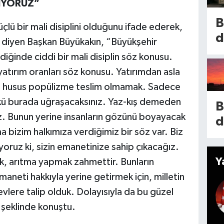
MİYORUZ”
K
n
’
B
çlü bir mali disiplini olduğunu ifade ederek,
l
k
d
’ diyen Başkan Büyükakın, “Büyükşehir
d
A
y
iğinde ciddi bir mali disiplin söz konusu.
y
P
b
tırım oranları söz konusu. Yatırımdan asla
m
y
n
i husus popülizme teslim olmamak. Sadece
B
n
o
ü burada uğraşacaksınız. Yaz-kış demeden
a
B
İ
iz. Bunun yerine insanların gözünü boyayacak
t
d
G
 bizim halkımıza verdiğimiz bir söz var. Biz
n
i
n
oruz ki, sizin emanetinize sahip çıkacağız.
k
e
d
Y
, arıtma yapmak zahmettir. Bunların
i
i
g
aneti hakkıyla yerine getirmek için, milletin
5
k
e
vlere talip olduk. Dolayısıyla da bu güzel
t
i
h
” şeklinde konuştu.
y
A
g