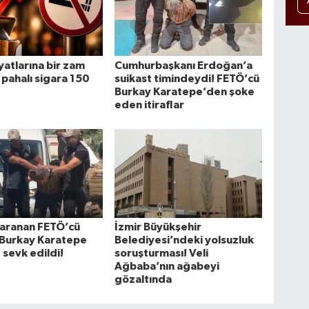
iyatlarına bir zam
Cumhurbaşkanı Erdoğan’a
 pahalı sigara 150
suikast timindeydi! FETÖ’cü
Burkay Karatepe’den şoke
eden itiraflar
r aranan FETÖ’cü
İzmir Büyükşehir
 Burkay Karatepe
Belediyesi’ndeki yolsuzluk
 sevk edildi!
soruşturması! Veli
Ağbaba’nın ağabeyi
gözaltında