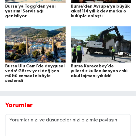
Bursa’ya Togg’dan yeni
Bursa’dan Avrupa’ya büyük
yatırım! Servis ağı
çıkış! 114 yıllık dev marka o
genişliyor...
kulüple anlaştı
Bursa Ulu Cami’de duygusal
Bursa Karacabey’de
veda! Görev yeri değişen
yıllardır kullanılmayan eski
müftü cemaate böyle
okul lojmanı yıkıldı!
seslendi
Yorumlar