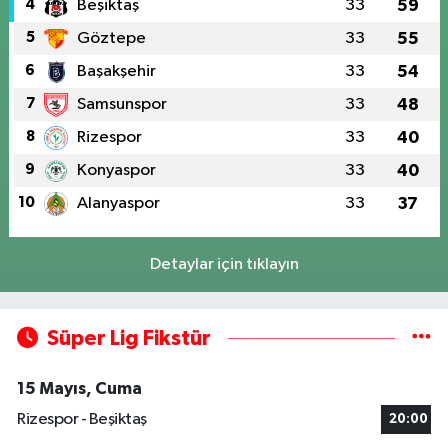
4
Beşiktaş
33
59
5
Göztepe
33
55
6
Başakşehir
33
54
7
Samsunspor
33
48
8
Rizespor
33
40
9
Konyaspor
33
40
10
Alanyaspor
33
37
Detaylar için tıklayın
Süper Lig Fikstür
15 Mayıs, Cuma
Rizespor - Beşiktaş
20:00