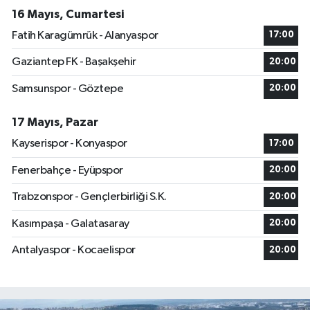
16 Mayıs, Cumartesi
Fatih Karagümrük - Alanyaspor
17:00
Gaziantep FK - Başakşehir
20:00
Samsunspor - Göztepe
20:00
17 Mayıs, Pazar
Kayserispor - Konyaspor
17:00
Fenerbahçe - Eyüpspor
20:00
Trabzonspor - Gençlerbirliği S.K.
20:00
Kasımpaşa - Galatasaray
20:00
Antalyaspor - Kocaelispor
20:00