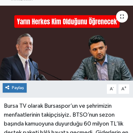
Sağlık
Siyaset
Spor
Teknoloji
Türkiye
Paylaş
-
+
A
A
Bursa TV olarak Bursaspor’un ve şehrimizin
menfaatlerinin takipçisiyiz. BTSO’nun sezon
başında kamuoyuna duyurduğu 60 milyon TL’lik
destek paketi hâlâ hayata geçmedi. Giderlerin en