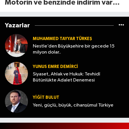
Motorin ve benzinde indirim var
mı? (7 Ağustos 2026
Yazarlar
MUHAMMED TAYYAR TÜRKEŞ
Nestle’den Büyükşehire bir gecede 15
milyon dolar..
YUNUS EMRE DEMIRCI
Siyaset, Ahlak ve Hukuk: Tevhidî
Bütünlükte Adalet Denemesi
YİĞİT BULUT
Yeni, güçlü, büyük, cihanşümul Türkiye