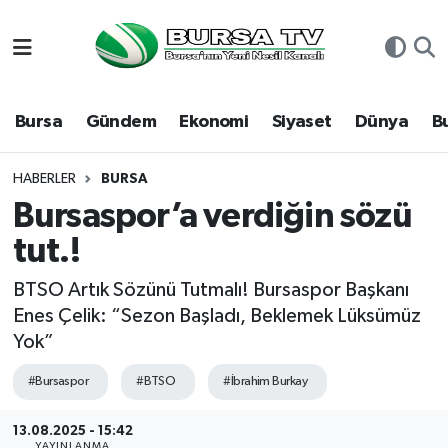
Asayiş
Nöbetçi Eczaneler
Bursa
Gündem
Ekonomi
Siyaset
Dünya
B
Bursa
Hava Durumu
Dünya
Namaz Vakitleri
HABERLER
BURSA
Bursaspor’a verdiğin sözü
Eğitim
Trafik Durumu
tut.!
Ekonomi
Süper Lig Puan Durumu ve Fikstür
BTSO Artık Sözünü Tutmalı! Bursaspor Başkanı
Enes Çelik: “Sezon Başladı, Beklemek Lüksümüz
Genel
Tüm Manşetler
Yok”
Gündem
Son Dakika Haberleri
#Bursaspor
#BTSO
#İbrahim Burkay
Magazin
Haber Arşivi
13.08.2025 - 15:42
YAYINLANMA