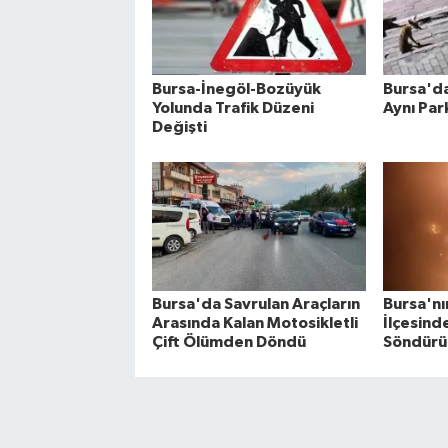
Bursa-İnegöl-Bozüyük
Bursa'da 
Yolunda Trafik Düzeni
Aynı Par
Değişti
Bursa'da Savrulan Araçların
Bursa'n
Arasında Kalan Motosikletli
İlçesind
Çift Ölümden Döndü
Söndürü