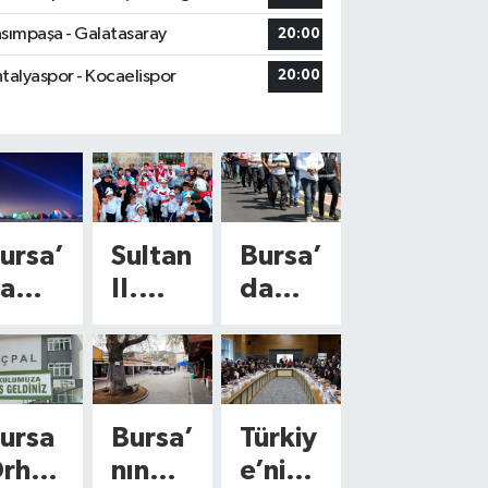
sımpaşa - Galatasaray
20:00
talyaspor - Kocaelispor
20:00
ursa’
Sultan
Bursa’
a
II.
da
ökyü
Bayez
yasa
ü
id’in
dışı
öleni
530
bahis
aşlıy
yıllık
opera
ursa
Bursa’
Türkiy
r!
vasiye
syonu
rhan
nın
e’nin
ersei
ti
! 3 kişi