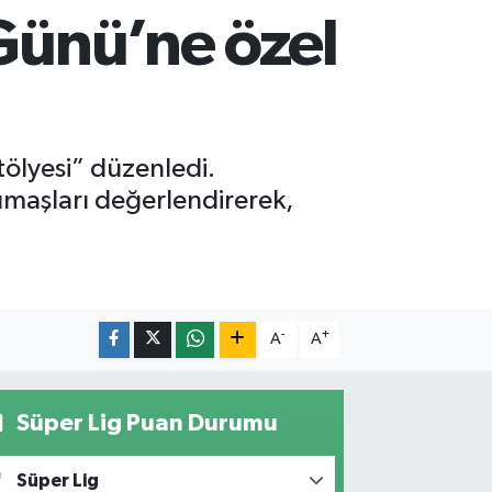
 Günü’ne özel
tölyesi” düzenledi.
kumaşları değerlendirerek,
-
+
A
A
Süper Lig Puan Durumu
Süper Lig