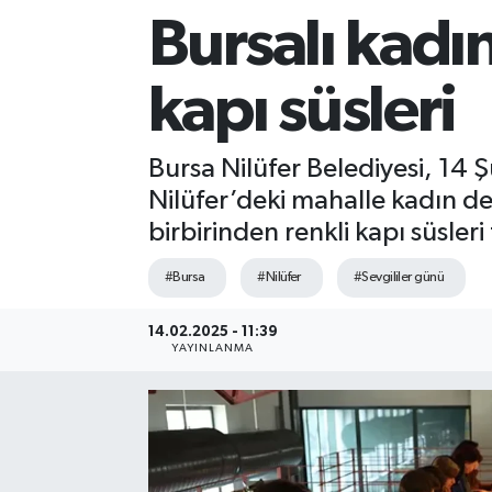
Bursalı kadı
Sağlık
kapı süsleri
Siyaset
Spor
Bursa Nilüfer Belediyesi, 14 
Nilüfer’deki mahalle kadın de
Teknoloji
birbirinden renkli kapı süsleri
Türkiye
#Bursa
#Nilüfer
#Sevgililer günü
14.02.2025 - 11:39
YAYINLANMA