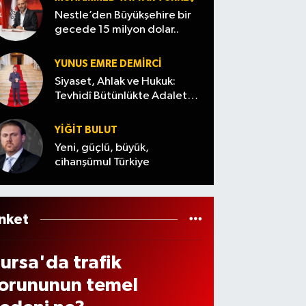
uşla
gerçe
rce
 12
Nestle’den Büyükşehire bir
çılıy
k
kesile
gecede 15 milyon dolar..
aşın
r
ortay
cek (8
aki
a çıktı
Ağust
YUNUS EMRE DEMIRCI
ocuk
os
Siyaset, Ahlak ve Hukuk:
ürüc
Tevhidî Bütünlükte Adalet
Cuma
Denemesi
rtesi)
YİĞİT BULUT
arala
Yeni, güçlü, büyük,
dı
cihanşümul Türkiye
nket
ursa'da trafik
orununun temel