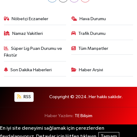
Nöbetçi Eczaneler
Hava Durumu
Namaz Vakitleri
Trafik Durumu
Süper Lig Puan Durumu ve
Tüm Manşetler
Fikstür
Son Dakika Haberleri
Haber Arşivi
RSS
Copyright © 2024. Her hakkı saklıdır.
Haber Yazılımı:
TE Bilişim
En iyi site deneyimi sağlamak için çerezlerden
faydalanıyoruz. Detaylar için lütfen tıklayın.
Tamam