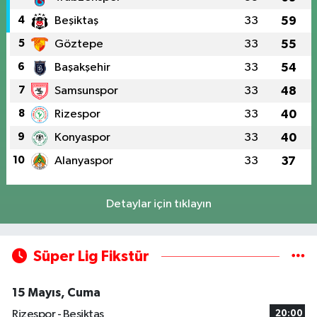
4
Beşiktaş
33
59
5
Göztepe
33
55
6
Başakşehir
33
54
7
Samsunspor
33
48
8
Rizespor
33
40
9
Konyaspor
33
40
10
Alanyaspor
33
37
Detaylar için tıklayın
Süper Lig Fikstür
15 Mayıs, Cuma
Rizespor - Beşiktaş
20:00