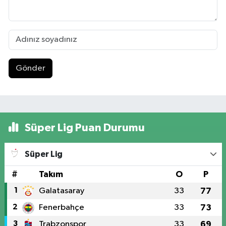
Gönder
Süper Lig Puan Durumu
Süper Lig
#
Takım
O
P
1
Galatasaray
33
77
2
Fenerbahçe
33
73
3
Trabzonspor
33
69