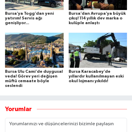
Bursa’ya Togg’dan yeni
Bursa’dan Avrupa’ya büyük
yatırım! Servis ağı
çıkış! 114 yıllık dev marka o
genişliyor...
kulüple anlaştı
Bursa Ulu Cami’de duygusal
Bursa Karacabey’de
veda! Görev yeri değişen
yıllardır kullanılmayan eski
müftü cemaate böyle
okul lojmanı yıkıldı!
seslendi
Yorumlar