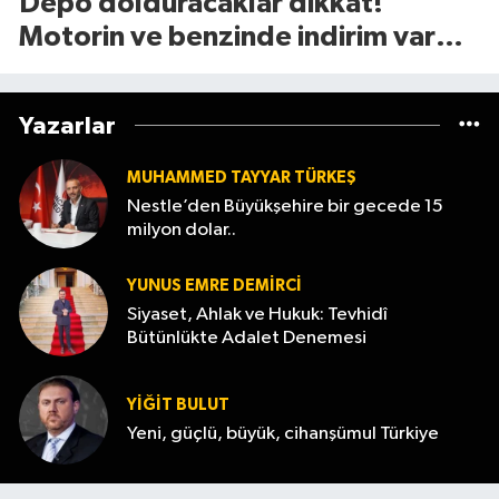
Depo dolduracaklar dikkat!
Motorin ve benzinde indirim var
mı? (7 Ağustos 2026
Yazarlar
MUHAMMED TAYYAR TÜRKEŞ
Nestle’den Büyükşehire bir gecede 15
milyon dolar..
YUNUS EMRE DEMIRCI
Siyaset, Ahlak ve Hukuk: Tevhidî
Bütünlükte Adalet Denemesi
YİĞİT BULUT
Yeni, güçlü, büyük, cihanşümul Türkiye