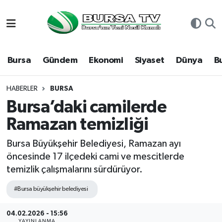
Asayiş
Nöbetçi Eczaneler
Bursa
Gündem
Ekonomi
Siyaset
Dünya
B
Bursa
Hava Durumu
Dünya
Namaz Vakitleri
HABERLER
BURSA
Bursa’daki camilerde
Eğitim
Trafik Durumu
Ramazan temizliği
Ekonomi
Süper Lig Puan Durumu ve Fikstür
Bursa Büyükşehir Belediyesi, Ramazan ayı
öncesinde 17 ilçedeki cami ve mescitlerde
Genel
Tüm Manşetler
temizlik çalışmalarını sürdürüyor.
Gündem
Son Dakika Haberleri
#Bursa büyükşehir belediyesi
Magazin
Haber Arşivi
04.02.2026 - 15:56
YAYINLANMA