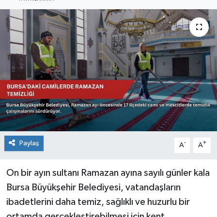
Sağlık
Siyaset
Spor
Teknoloji
Türkiye
Paylaş
-
+
A
A
On bir ayın sultanı Ramazan ayına sayılı günler kala
Bursa Büyükşehir Belediyesi, vatandaşların
ibadetlerini daha temiz, sağlıklı ve huzurlu bir
ortamda gerçekleştirebilmesi için kent