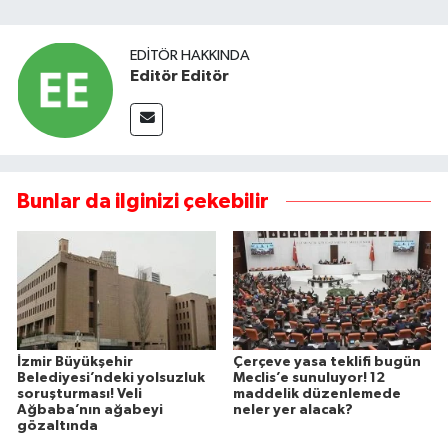
EDITÖR HAKKINDA
Editör Editör
Bunlar da ilginizi çekebilir
İzmir Büyükşehir
Çerçeve yasa teklifi bugün
Belediyesi’ndeki yolsuzluk
Meclis’e sunuluyor! 12
soruşturması! Veli
maddelik düzenlemede
Ağbaba’nın ağabeyi
neler yer alacak?
gözaltında