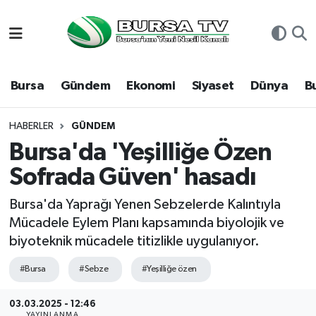
Asayiş
Nöbetçi Eczaneler
Bursa
Gündem
Ekonomi
Siyaset
Dünya
B
Bursa
Hava Durumu
Dünya
Namaz Vakitleri
HABERLER
GÜNDEM
Bursa'da 'Yeşilliğe Özen
Eğitim
Trafik Durumu
Sofrada Güven' hasadı
Ekonomi
Süper Lig Puan Durumu ve Fikstür
Bursa'da Yaprağı Yenen Sebzelerde Kalıntıyla
Mücadele Eylem Planı kapsamında biyolojik ve
Genel
Tüm Manşetler
biyoteknik mücadele titizlikle uygulanıyor.
Gündem
Son Dakika Haberleri
#Bursa
#Sebze
#Yeşilliğe özen
Magazin
Haber Arşivi
03.03.2025 - 12:46
YAYINLANMA