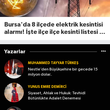
Bursa'da 8 ilçede elektrik kesintisi
alarmı! İşte ilçe ilçe kesinti listesi (4
Ağustos 2026 )
Yazarlar
MUHAMMED TAYYAR TÜRKEŞ
Nestle’den Büyükşehire bir gecede 15
milyon dolar..
YUNUS EMRE DEMIRCI
Siyaset, Ahlak ve Hukuk: Tevhidî
Bütünlükte Adalet Denemesi