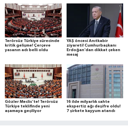
Terörsüz Türkiye sürecinde
YAŞ öncesi Anıtkabir
kritik gelişme! Çerçeve
ziyareti! Cumhurbaşkanı
yasanın adı belli oldu
Erdoğan’dan dikkat çeken
mesaj
Gözler Meclis’te! Terörsüz
16 ilde milyarlık sahte
Türkiye teklifinde yeni
ekspertiz ağı deşifre oldu!
aşamaya geçiliyor
7 şirkete kayyum atandı