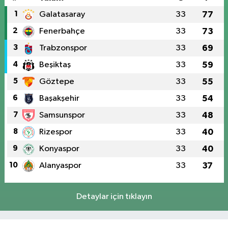
1
Galatasaray
33
77
2
Fenerbahçe
33
73
3
Trabzonspor
33
69
4
Beşiktaş
33
59
5
Göztepe
33
55
6
Başakşehir
33
54
7
Samsunspor
33
48
8
Rizespor
33
40
9
Konyaspor
33
40
10
Alanyaspor
33
37
Detaylar için tıklayın