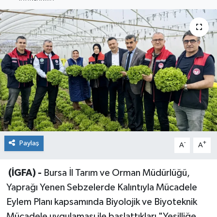
Sağlık
Siyaset
Spor
Teknoloji
Türkiye
Paylaş
-
+
A
A
(İGFA) -
Bursa İl Tarım ve Orman Müdürlüğü,
Yaprağı Yenen Sebzelerde Kalıntıyla Mücadele
Eylem Planı kapsamında Biyolojik ve Biyoteknik
Mücadele uygulaması ile başlattıkları "Yeşilliğe