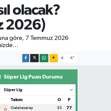
ıl olacak?
z 2026)
runa göre, 7 Temmuz 2026
rimizde…
-
+
A
A
Süper Lig Puan Durumu
Süper Lig
#
Takım
O
P
1
Galatasaray
33
77