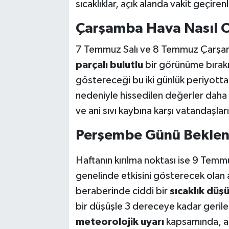
sıcaklıklar, açık alanda vakit geçiren
Çarşamba Hava Nasıl 
7 Temmuz Salı ve 8 Temmuz Çarşam
parçalı bulutlu
bir görünüme bırak
göstereceği bu iki günlük periyott
nedeniyle hissedilen değerler daha
ve ani sıvı kaybına karşı vatandaşları
Perşembe Günü Beklene
Haftanın kırılma noktası ise 9 Te
genelinde etkisini gösterecek olan 
beraberinde ciddi bir
sıcaklık düş
bir düşüşle 3 dereceye kadar geril
meteorolojik uyarı
kapsamında, ani