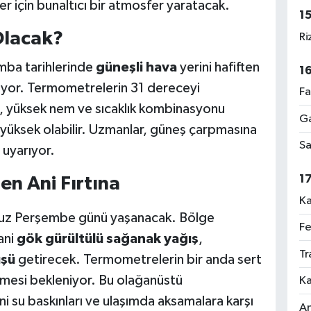
ler için bunaltıcı bir atmosfer yaratacak.
1
Olacak?
Ri
ba tarihlerinde
güneşli hava
yerini hafiften
1
ıyor. Termometrelerin 31 dereceyi
Fa
a, yüksek nem ve sıcaklık kombinasyonu
Ga
 yüksek olabilir. Uzmanlar, güneş çarpmasına
Sa
 uyarıyor.
1
n Ani Fırtına
Ka
mmuz Perşembe günü yaşanacak. Bölge
Fe
ani
gök gürültülü sağanak yağış
,
Tr
üşü
getirecek. Termometrelerin bir anda sert
emesi bekleniyor. Bu olağanüstü
Ka
 su baskınları ve ulaşımda aksamalara karşı
An