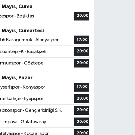
5 Mayıs, Cuma
zespor - Beşiktaş
20:00
6 Mayıs, Cumartesi
tih Karagümrük - Alanyaspor
17:00
ziantep FK - Başakşehir
20:00
msunspor - Göztepe
20:00
7 Mayıs, Pazar
yserispor - Konyaspor
17:00
nerbahçe - Eyüpspor
20:00
abzonspor - Gençlerbirliği S.K.
20:00
sımpaşa - Galatasaray
20:00
talyaspor - Kocaelispor
20:00