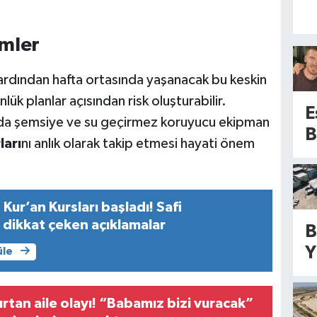
mler
n ardından hafta ortasında yaşanacak bu keskin
lük planlar açısından risk oluşturabilir.
E
rında şemsiye ve su geçirmez koruyucu ekipman
B
ları
nı anlık olarak takip etmesi hayati önem
s
k
n
Kur’an Kursları başladı! Safi
n
dikkat çeken açıklamalar
B
h
Y
üle
!
m
k
ırtan aile olayı! “Babamız bizi vuracak”
y