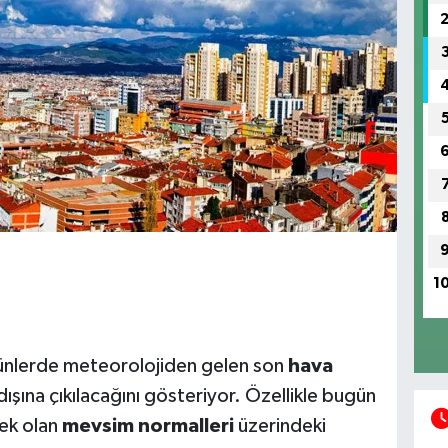
1
u günlerde meteorolojiden gelen son
hava
 dışına çıkılacağını gösteriyor. Özellikle bugün
ek olan
mevsim normalleri
üzerindeki