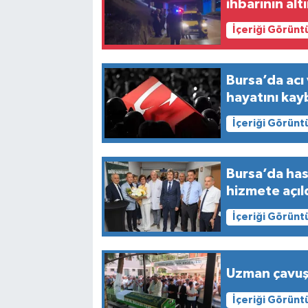
ihbarının alt
İçeriği Görünt
Bursa’da ac
hayatını kay
İçeriği Görünt
Bursa’da has
hizmete açıl
İçeriği Görünt
Uzman çavuş 
İçeriği Görünt