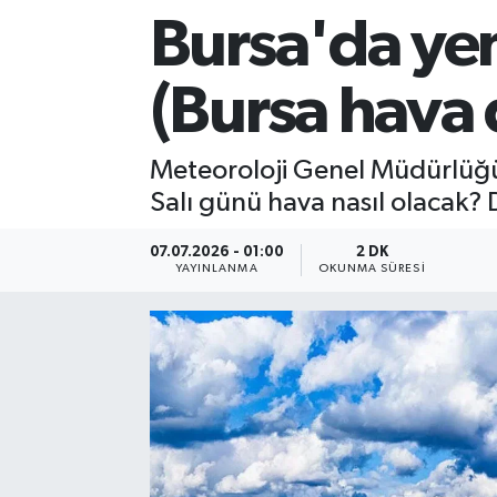
Bursa'da yen
Sağlık
(Bursa hav
Siyaset
Spor
Meteoroloji Genel Müdürlüğü
Salı günü hava nasıl olacak? 
Teknoloji
07.07.2026 - 01:00
2 DK
Türkiye
YAYINLANMA
OKUNMA SÜRESI