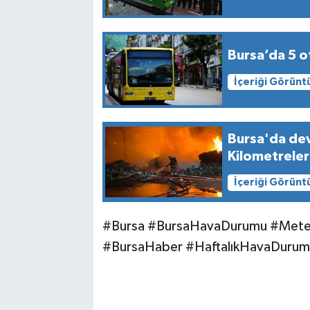
Bursa’da 5 o
İçeriği Görünt
Bursa'da dev
Kilometrele
İçeriği Görünt
#Bursa #BursaHavaDurumu #Mete
#BursaHaber #HaftalıkHavaDurumu