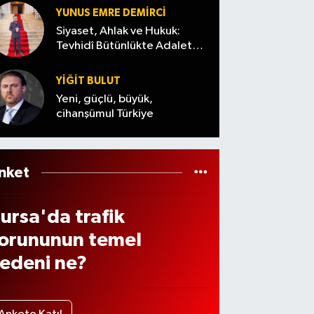
vrup
lan
teler
YUNUS EMRE DEMIRCI
 ve
çılıy
Siyaset, Ahlak ve Hukuk:
in
Tevhidî Bütünlükte Adalet
r
Denemesi
azarı
YİĞİT BULUT
da
Yeni, güçlü, büyük,
cihanşümul Türkiye
nket
ursa'da trafik
orununun temel
edeni ne?