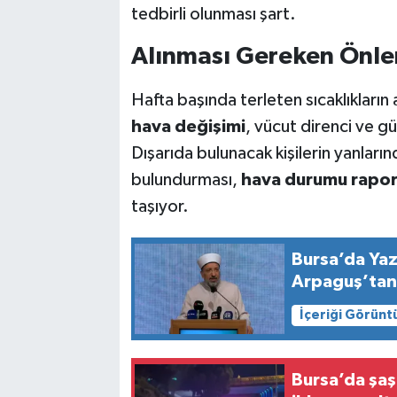
tedbirli olunması şart.
Alınması Gereken Önle
Hafta başında terleten sıcaklıkları
hava değişimi
, vücut direnci ve gün
Dışarıda bulunacak kişilerin yanla
bulundurması,
hava durumu rapor
taşıyor.
Bursa’da Yaz 
Arpaguş’tan 
İçeriği Görünt
Bursa’da şaş