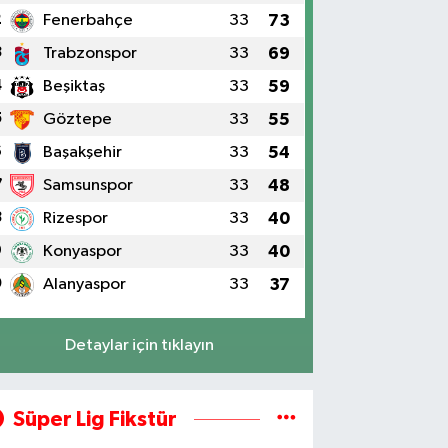
2
Fenerbahçe
33
73
3
Trabzonspor
33
69
4
Beşiktaş
33
59
5
Göztepe
33
55
6
Başakşehir
33
54
7
Samsunspor
33
48
8
Rizespor
33
40
9
Konyaspor
33
40
0
Alanyaspor
33
37
Detaylar için tıklayın
Süper Lig Fikstür