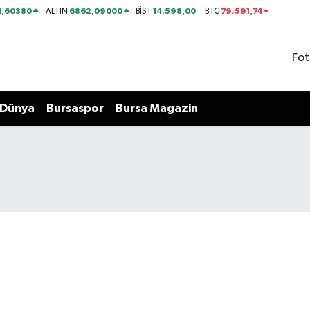
1,60380
6862,09000
14.598,00
79.591,74
ALTIN
BİST
BTC
Fot
Dünya
Bursaspor
Bursa Magazin