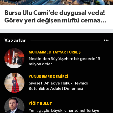
Bursa Ulu Cami’de duygusal veda!
Görev yeri değişen müftü cemaate
böyle seslendi
Yazarlar
MUHAMMED TAYYAR TÜRKEŞ
Nestle’den Büyükşehire bir gecede 15
milyon dolar..
YUNUS EMRE DEMIRCI
Siyaset, Ahlak ve Hukuk: Tevhidî
Bütünlükte Adalet Denemesi
YİĞİT BULUT
Yeni, güçlü, büyük, cihanşümul Türkiye