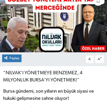
Sağlık
Siyaset
Spor
Teknoloji
Türkiye
Paylaş
-
+
A
A
“NİLVAK’I YÖNETMEYE BENZEMEZ, 4
MİLYONLUK BURSA’YI YÖNETMEK!”
Bursa gündemi, son yılların en büyük siyasi ve
hukuki gelişmesine sahne oluyor!