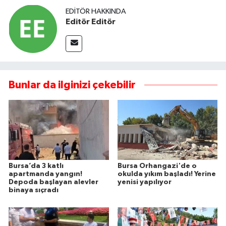
EDITÖR HAKKINDA
Editör Editör
Bunlar da ilginizi çekebilir
Bursa’da 3 katlı
Bursa Orhangazi'de o
apartmanda yangın!
okulda yıkım başladı! Yerine
Depoda başlayan alevler
yenisi yapılıyor
binaya sıçradı