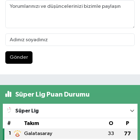
Gönder
Süper Lig Puan Durumu
Süper Lig
#
Takım
O
P
1
Galatasaray
33
77