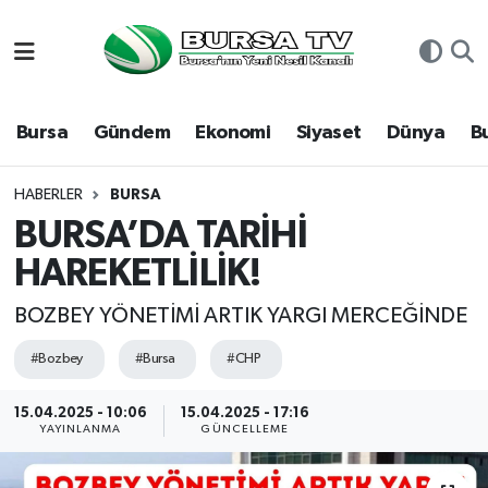
Asayiş
Nöbetçi Eczaneler
Bursa
Gündem
Ekonomi
Siyaset
Dünya
B
Bursa
Hava Durumu
Dünya
Namaz Vakitleri
HABERLER
BURSA
BURSA’DA TARİHİ
Eğitim
Trafik Durumu
HAREKETLİLİK!
Ekonomi
Süper Lig Puan Durumu ve Fikstür
BOZBEY YÖNETİMİ ARTIK YARGI MERCEĞİNDE
Genel
Tüm Manşetler
#Bozbey
#Bursa
#CHP
15.04.2025 - 10:06
15.04.2025 - 17:16
Gündem
Son Dakika Haberleri
YAYINLANMA
GÜNCELLEME
Magazin
Haber Arşivi