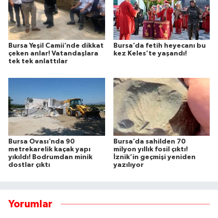
Bursa Yeşil Camii’nde dikkat
Bursa’da fetih heyecanı bu
çeken anlar! Vatandaşlara
kez Keles’te yaşandı!
tek tek anlattılar
Bursa Ovası’nda 90
Bursa’da sahilden 70
metrekarelik kaçak yapı
milyon yıllık fosil çıktı!
yıkıldı! Bodrumdan minik
İznik’in geçmişi yeniden
dostlar çıktı
yazılıyor
Yorumlar