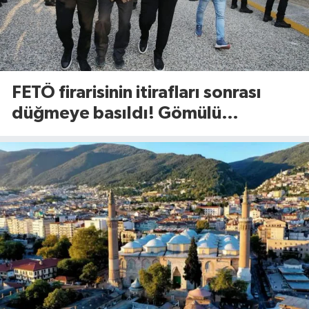
FETÖ firarisinin itirafları sonrası
düğmeye basıldı! Gömülü
mühimmat aranıyor