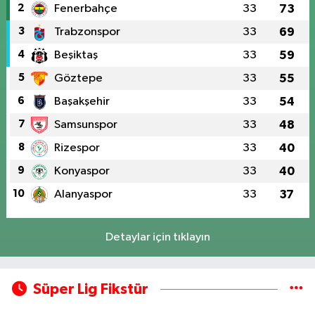
2
Fenerbahçe
33
73
3
Trabzonspor
33
69
4
Beşiktaş
33
59
5
Göztepe
33
55
6
Başakşehir
33
54
7
Samsunspor
33
48
8
Rizespor
33
40
9
Konyaspor
33
40
10
Alanyaspor
33
37
Detaylar için tıklayın
Süper Lig Fikstür